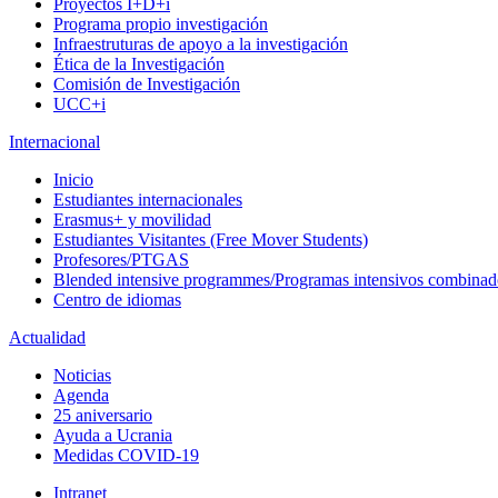
Proyectos I+D+i
Programa propio investigación
Infraestruturas de apoyo a la investigación
Ética de la Investigación
Comisión de Investigación
UCC+i
Internacional
Inicio
Estudiantes internacionales
Erasmus+ y movilidad
Estudiantes Visitantes (Free Mover Students)
Profesores/PTGAS
Blended intensive programmes/Programas intensivos combinad
Centro de idiomas
Actualidad
Noticias
Agenda
25 aniversario
Ayuda a Ucrania
Medidas COVID-19
Intranet