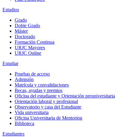
Estudios
Grado
Doble Grado
Máster
Doctorado
Formación Continua
URJC Mayores
URJC Online
Estudiar
Pruebas de acceso
Admisión
Matrícula y convalidaciones
Becas, ayudas y premios
Oficina del estudiante y Orientación preuniversitaria
Orientación laboral y profesional
Observatorio y casa del Estudiante
Vida universitaria
Oficina Universitaria de Mentoring
Biblioteca
Estudiantes