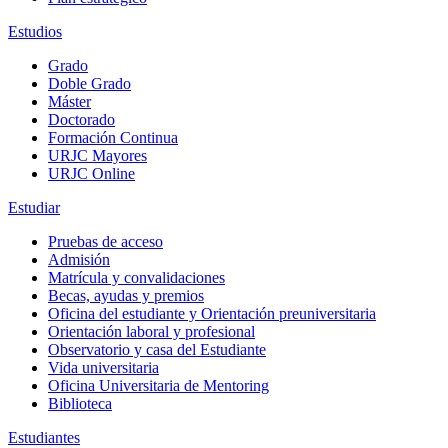
Estudios
Grado
Doble Grado
Máster
Doctorado
Formación Continua
URJC Mayores
URJC Online
Estudiar
Pruebas de acceso
Admisión
Matrícula y convalidaciones
Becas, ayudas y premios
Oficina del estudiante y Orientación preuniversitaria
Orientación laboral y profesional
Observatorio y casa del Estudiante
Vida universitaria
Oficina Universitaria de Mentoring
Biblioteca
Estudiantes