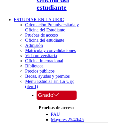
estudiante
ESTUDIAR EN LA URJC
Orientación Preuniversitaria y
Oficina del Estudiante
Pruebas de acceso
Oficina del estudiante
Admisión
Matrícula y convalidaciones
Vida universitaria
Oficina Internacional
Biblioteca
Precios públicos
Becas, ayudas y premios
Menu-Estudiar-En-La-Urjc
(item1)
Grado
Pruebas de acceso
PAU
Mayores 25/40/45