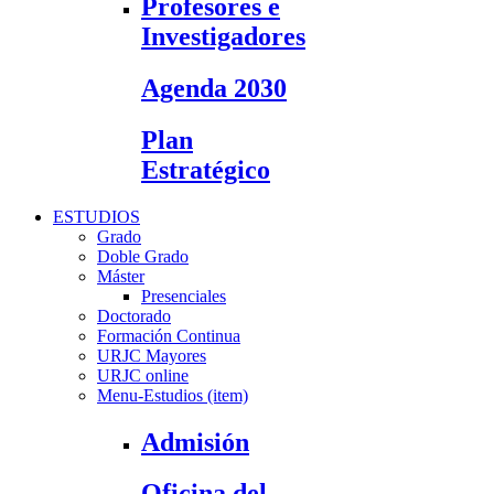
Profesores e
Investigadores
Agenda 2030
Plan
Estratégico
ESTUDIOS
Grado
Doble Grado
Máster
Presenciales
Doctorado
Formación Continua
URJC Mayores
URJC online
Menu-Estudios (item)
Admisión
Oficina del