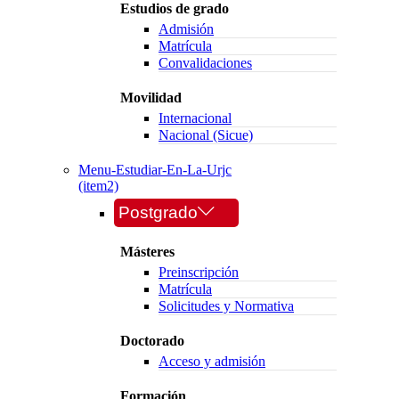
Estudios de grado
Admisión
Matrícula
Convalidaciones
Movilidad
Internacional
Nacional (Sicue)
Menu-Estudiar-En-La-Urjc
(item2)
Postgrado
Másteres
Preinscripción
Matrícula
Solicitudes y Normativa
Doctorado
Acceso y admisión
Formación