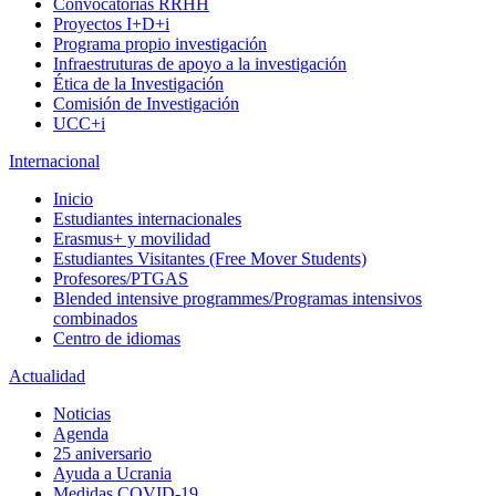
Convocatorias RRHH
Proyectos I+D+i
Programa propio investigación
Infraestruturas de apoyo a la investigación
Ética de la Investigación
Comisión de Investigación
UCC+i
Internacional
Inicio
Estudiantes internacionales
Erasmus+ y movilidad
Estudiantes Visitantes (Free Mover Students)
Profesores/PTGAS
Blended intensive programmes/Programas intensivos
combinados
Centro de idiomas
Actualidad
Noticias
Agenda
25 aniversario
Ayuda a Ucrania
Medidas COVID-19