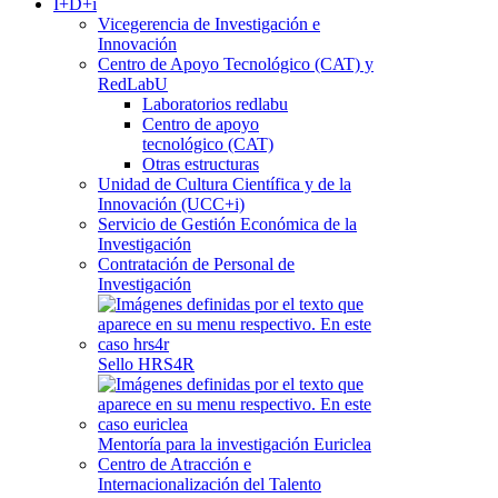
I+D+i
Vicegerencia de Investigación e
Innovación
Centro de Apoyo Tecnológico (CAT) y
RedLabU
Laboratorios redlabu
Centro de apoyo
tecnológico (CAT)
Otras estructuras
Unidad de Cultura Científica y de la
Innovación (UCC+i)
Servicio de Gestión Económica de la
Investigación
Contratación de Personal de
Investigación
Sello HRS4R
Mentoría para la investigación Euriclea
Centro de Atracción e
Internacionalización del Talento