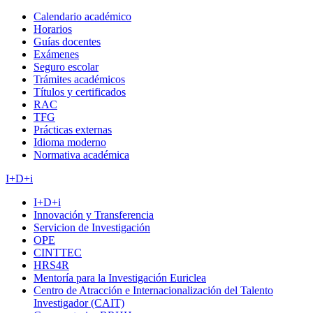
Calendario académico
Horarios
Guías docentes
Exámenes
Seguro escolar
Trámites académicos
Títulos y certificados
RAC
TFG
Prácticas externas
Idioma moderno
Normativa académica
I+D+i
I+D+i
Innovación y Transferencia
Servicion de Investigación
OPE
CINTTEC
HRS4R
Mentoría para la Investigación Euriclea
Centro de Atracción e Internacionalización del Talento
Investigador (CAIT)