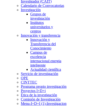
Investigador (CAIT)
Calendario de Convocatorias
Investigación
Grupos de
investigación
Institutos
universitarios y
centros
Innovación y transferencia
Innovación y
Transferencia del
Conocimiento
Campus de
excelencia
internacional energia
inteligente
Actualidad científica
Servicio de investigación
OPE
CINTTEC
Programa propio investigación
Proyectos I+D+i
Ética de la investigación
Comisión de Investigación
Menu-I+D+I (1)-Investigacion