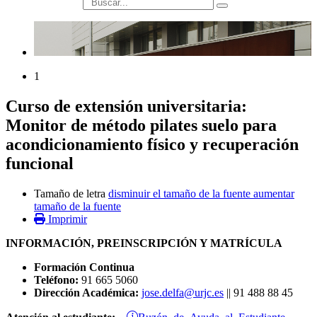
búsqueda
1
Curso de extensión universitaria:
Monitor de método pilates suelo para
acondicionamiento físico y recuperación
funcional
Tamaño de letra
disminuir el tamaño de la fuente
aumentar
tamaño de la fuente
Imprimir
INFORMACIÓN, PREINSCRIPCIÓN Y MATRÍCULA
Formación Continua
Teléfono:
91 665 5060
Dirección Académica:
jose.delfa@urjc.es
|| 91 488 88 45
Buzón de Ayuda al Estudiante