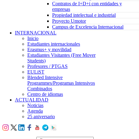
Contratos de I+D+i con entidades y
empresas
Propiedad intelectual e industrial
Proyecto Umotor
Campus de Excelencia Internacional
INTERNACIONAL
Inicio
Estudiantes internacionales
Erasmus+ y movilidad
Estudiantes Visitantes (Free Mover
Students)
Profesores / PTGAS
EULiST
Blended Intensive
Programmes/Programas Intensivos
Combinados
Centro de idiomas
ACTUALIDAD
Noticias
Agenda
25 aniversario