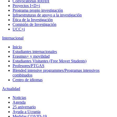
Convocatorias RRHH
Proyectos I+D+i
Programa propio investigación
Infraestruturas de apoyo a la investigación
Ética de la Investigación
Comisión de Investigación
UCC+i
Internacional
Inicio
Estudiantes internacionales
Erasmus+ y movilidad
Estudiantes Visitantes (Free Mover Students)
Profesores/PTGAS
Blended intensive programmes/Programas intensivos
combinados
Centro de idiomas
Actualidad
Noticias
Agenda
25 aniversario
Ayuda a Ucrania
Medidas COVID-19