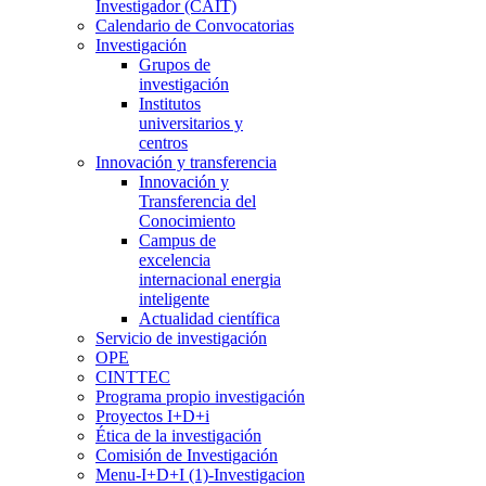
Investigador (CAIT)
Calendario de Convocatorias
Investigación
Grupos de
investigación
Institutos
universitarios y
centros
Innovación y transferencia
Innovación y
Transferencia del
Conocimiento
Campus de
excelencia
internacional energia
inteligente
Actualidad científica
Servicio de investigación
OPE
CINTTEC
Programa propio investigación
Proyectos I+D+i
Ética de la investigación
Comisión de Investigación
Menu-I+D+I (1)-Investigacion