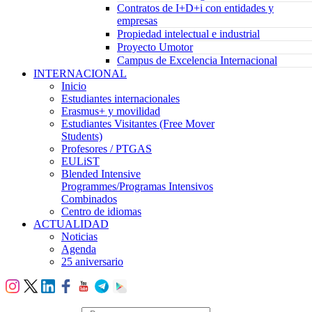
Contratos de I+D+i con entidades y
empresas
Propiedad intelectual e industrial
Proyecto Umotor
Campus de Excelencia Internacional
INTERNACIONAL
Inicio
Estudiantes internacionales
Erasmus+ y movilidad
Estudiantes Visitantes (Free Mover
Students)
Profesores / PTGAS
EULiST
Blended Intensive
Programmes/Programas Intensivos
Combinados
Centro de idiomas
ACTUALIDAD
Noticias
Agenda
25 aniversario