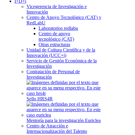
I+D+i
Vicegerencia de Investigación e
Innovación
Centro de Apoyo Tecnológico (CAT) y
RedLabU
Laboratorios redlabu
Centro de apoyo
tecnológico (CAT)
Otras estructuras
Unidad de Cultura Científica y de la
Innovación (UCC+i)
Servicio de Gestión Económica de la
Investigación
Contratación de Personal de
Investigación
Sello HRS4R
Mentoría para la investigación Euriclea
Centro de Atracción e
Internacionalización del Talento