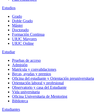
Estudios
Grado
Doble Grado
Máster
Doctorado
Formación Continua
URJC Mayores
URJC Online
Estudiar
Pruebas de acceso
Admisión
Matrícula y convalidaciones
Becas, ayudas y premios
Oficina del estudiante y Orientación preuniversitaria
Orientación laboral y profesional
Observatorio y casa del Estudiante
Vida universitaria
Oficina Universitaria de Mentoring
Biblioteca
Estudiantes