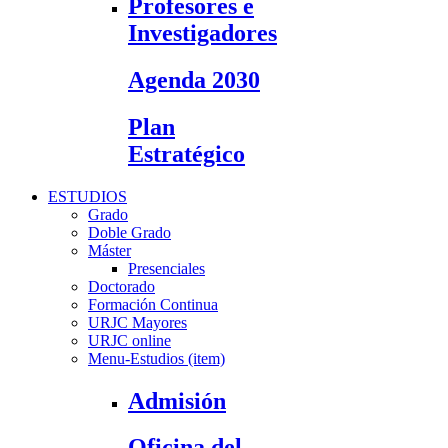
Profesores e
Investigadores
Agenda 2030
Plan
Estratégico
ESTUDIOS
Grado
Doble Grado
Máster
Presenciales
Doctorado
Formación Continua
URJC Mayores
URJC online
Menu-Estudios (item)
Admisión
Oficina del