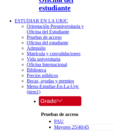
estudiante
ESTUDIAR EN LA URJC
Orientación Preuniversitaria y
Oficina del Estudiante
Pruebas de acceso
Oficina del estudiante
Admisión
Matrícula y convalidaciones
Vida universitaria
Oficina Internacional
Biblioteca
Precios públicos
Becas, ayudas y premios
Menu-Estudiar-En-La-Urjc
(item1)
Grado
Pruebas de acceso
PAU
Mayores 25/40/45