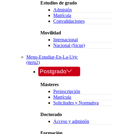
Estudios de grado
Admisión
Matrícula
Convalidaciones
Movilidad
Internacional
Nacional (Sicue)
Menu-Estudiar-En-La-Urjc
(item2)
Postgrado
Másteres
Preinscripción
Matrícula
Solicitudes y Normativa
Doctorado
Acceso y admisión
Formación