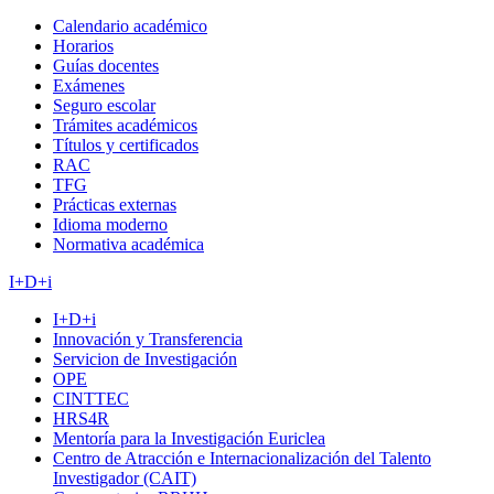
Calendario académico
Horarios
Guías docentes
Exámenes
Seguro escolar
Trámites académicos
Títulos y certificados
RAC
TFG
Prácticas externas
Idioma moderno
Normativa académica
I+D+i
I+D+i
Innovación y Transferencia
Servicion de Investigación
OPE
CINTTEC
HRS4R
Mentoría para la Investigación Euriclea
Centro de Atracción e Internacionalización del Talento
Investigador (CAIT)