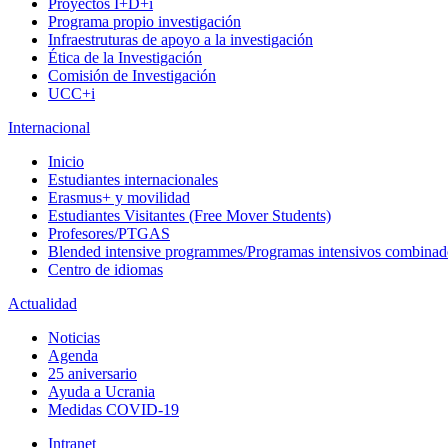
Proyectos I+D+i
Programa propio investigación
Infraestruturas de apoyo a la investigación
Ética de la Investigación
Comisión de Investigación
UCC+i
Internacional
Inicio
Estudiantes internacionales
Erasmus+ y movilidad
Estudiantes Visitantes (Free Mover Students)
Profesores/PTGAS
Blended intensive programmes/Programas intensivos combinad
Centro de idiomas
Actualidad
Noticias
Agenda
25 aniversario
Ayuda a Ucrania
Medidas COVID-19
Intranet