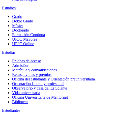
Estudios
Grado
Doble Grado
Máster
Doctorado
Formación Continua
URJC Mayores
URJC Online
Estudiar
Pruebas de acceso
Admisión
Matrícula y convalidaciones
Becas, ayudas y premios
Oficina del estudiante y Orientación preuniversitaria
Orientación laboral y profesional
Observatorio y casa del Estudiante
Vida universitaria
Oficina Universitaria de Mentoring
Biblioteca
Estudiantes