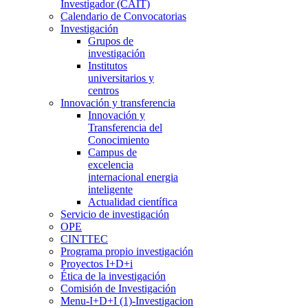
Investigador (CAIT)
Calendario de Convocatorias
Investigación
Grupos de
investigación
Institutos
universitarios y
centros
Innovación y transferencia
Innovación y
Transferencia del
Conocimiento
Campus de
excelencia
internacional energia
inteligente
Actualidad científica
Servicio de investigación
OPE
CINTTEC
Programa propio investigación
Proyectos I+D+i
Ética de la investigación
Comisión de Investigación
Menu-I+D+I (1)-Investigacion