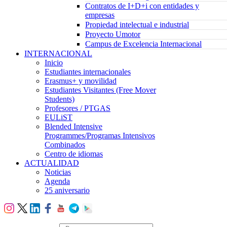
Contratos de I+D+i con entidades y
empresas
Propiedad intelectual e industrial
Proyecto Umotor
Campus de Excelencia Internacional
INTERNACIONAL
Inicio
Estudiantes internacionales
Erasmus+ y movilidad
Estudiantes Visitantes (Free Mover
Students)
Profesores / PTGAS
EULiST
Blended Intensive
Programmes/Programas Intensivos
Combinados
Centro de idiomas
ACTUALIDAD
Noticias
Agenda
25 aniversario