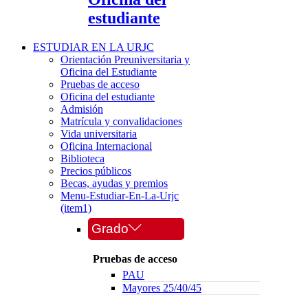
estudiante
ESTUDIAR EN LA URJC
Orientación Preuniversitaria y
Oficina del Estudiante
Pruebas de acceso
Oficina del estudiante
Admisión
Matrícula y convalidaciones
Vida universitaria
Oficina Internacional
Biblioteca
Precios públicos
Becas, ayudas y premios
Menu-Estudiar-En-La-Urjc
(item1)
Grado
Pruebas de acceso
PAU
Mayores 25/40/45