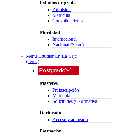
Estudios de grado
Admisión
Matrícula
Convalidaciones
Movilidad
Internacional
Nacional (Sicue)
Menu-Estudiar-En-La-Urjc
(item2)
Postgrado
Másteres
Preinscripción
Matrícula
Solicitudes y Normativa
Doctorado
Acceso y admisión
Formación