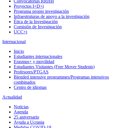
Convocatorias RRHH
Proyectos I+D+i
Programa propio investigación
Infraestruturas de apoyo a la investigación
Ética de la Investigación
Comisión de Investigación
UCC+i
Internacional
Inicio
Estudiantes internacionales
Erasmus+ y movilidad
Estudiantes Visitantes (Free Mover Students)
Profesores/PTGAS
Blended intensive programmes/Programas intensivos
combinados
Centro de idiomas
Actualidad
Noticias
Agenda
25 aniversario
Ayuda a Ucrania
Medidas COVID-19