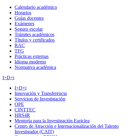
Calendario académico
Horarios
Guías docentes
Exámenes
Seguro escolar
Trámites académicos
Títulos y certificados
RAC
TFG
Prácticas externas
Idioma moderno
Normativa académica
I+D+i
I+D+i
Innovación y Transferencia
Servicion de Investigación
OPE
CINTTEC
HRS4R
Mentoría para la Investigación Euriclea
Centro de Atracción e Internacionalización del Talento
Investigador (CAIT)