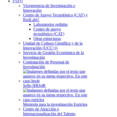
I+D+i
Vicegerencia de Investigación e
Innovación
Centro de Apoyo Tecnológico (CAT) y
RedLabU
Laboratorios redlabu
Centro de apoyo
tecnológico (CAT)
Otras estructuras
Unidad de Cultura Científica y de la
Innovación (UCC+i)
Servicio de Gestión Económica de la
Investigación
Contratación de Personal de
Investigación
Sello HRS4R
Mentoría para la investigación Euriclea
Centro de Atracción e
Internacionalización del Talento