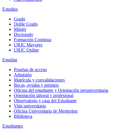
Estudios
Grado
Doble Grado
Máster
Doctorado
Formación Continua
URJC Mayores
URJC Online
Estudiar
Pruebas de acceso
Admisión
Matrícula y convalidaciones
Becas, ayudas y premios
Oficina del estudiante y Orientación preuniversitaria
Orientación laboral y profesional
Observatorio y casa del Estudiante
Vida universitaria
Oficina Universitaria de Mentoring
Biblioteca
Estudiantes