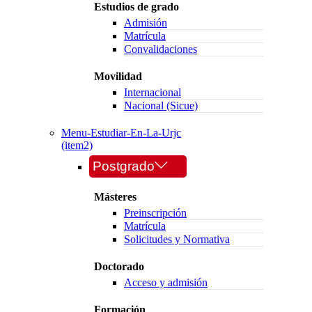
Estudios de grado
Admisión
Matrícula
Convalidaciones
Movilidad
Internacional
Nacional (Sicue)
Menu-Estudiar-En-La-Urjc
(item2)
Postgrado
Másteres
Preinscripción
Matrícula
Solicitudes y Normativa
Doctorado
Acceso y admisión
Formación