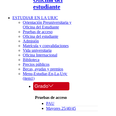
estudiante
ESTUDIAR EN LA URJC
Orientación Preuniversitaria y
Oficina del Estudiante
Pruebas de acceso
Oficina del estudiante
Admisión
Matrícula y convalidaciones
Vida universitaria
Oficina Internacional
Biblioteca
Precios públicos
Becas, ayudas y premios
Menu-Estudiar-En-La-Urjc
(item1)
Grado
Pruebas de acceso
PAU
Mayores 25/40/45