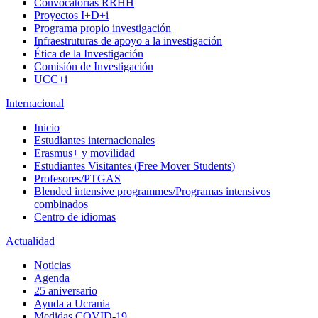
Convocatorias RRHH
Proyectos I+D+i
Programa propio investigación
Infraestruturas de apoyo a la investigación
Ética de la Investigación
Comisión de Investigación
UCC+i
Internacional
Inicio
Estudiantes internacionales
Erasmus+ y movilidad
Estudiantes Visitantes (Free Mover Students)
Profesores/PTGAS
Blended intensive programmes/Programas intensivos
combinados
Centro de idiomas
Actualidad
Noticias
Agenda
25 aniversario
Ayuda a Ucrania
Medidas COVID-19