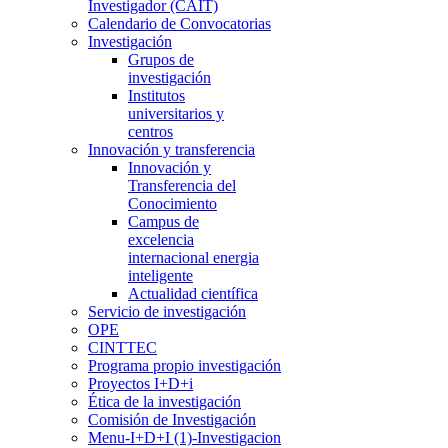
Investigador (CAIT)
Calendario de Convocatorias
Investigación
Grupos de
investigación
Institutos
universitarios y
centros
Innovación y transferencia
Innovación y
Transferencia del
Conocimiento
Campus de
excelencia
internacional energia
inteligente
Actualidad científica
Servicio de investigación
OPE
CINTTEC
Programa propio investigación
Proyectos I+D+i
Ética de la investigación
Comisión de Investigación
Menu-I+D+I (1)-Investigacion