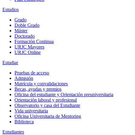
Estudios
Grado
Doble Grado
Máster
Doctorado
Formación Continua
URJC Mayores
URJC Online
Estudiar
Pruebas de acceso
Admisión
Matrícula y convalidaciones
Becas, ayudas y premios
Oficina del estudiante y Orientación preuniversitaria
Orientación laboral y profesional
Observatorio y casa del Estudiante
Vida universitaria
Oficina Universitaria de Mentoring
Biblioteca
Estudiantes