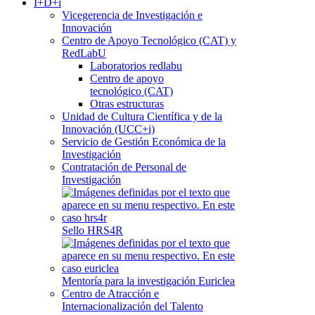
I+D+i
Vicegerencia de Investigación e
Innovación
Centro de Apoyo Tecnológico (CAT) y
RedLabU
Laboratorios redlabu
Centro de apoyo
tecnológico (CAT)
Otras estructuras
Unidad de Cultura Científica y de la
Innovación (UCC+i)
Servicio de Gestión Económica de la
Investigación
Contratación de Personal de
Investigación
Sello HRS4R
Mentoría para la investigación Euriclea
Centro de Atracción e
Internacionalización del Talento