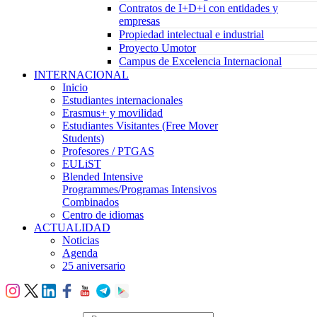
Contratos de I+D+i con entidades y
empresas
Propiedad intelectual e industrial
Proyecto Umotor
Campus de Excelencia Internacional
INTERNACIONAL
Inicio
Estudiantes internacionales
Erasmus+ y movilidad
Estudiantes Visitantes (Free Mover
Students)
Profesores / PTGAS
EULiST
Blended Intensive
Programmes/Programas Intensivos
Combinados
Centro de idiomas
ACTUALIDAD
Noticias
Agenda
25 aniversario