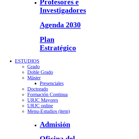
Profesores e
Investigadores
Agenda 2030
Plan
Estratégico
ESTUDIOS
Grado
Doble Grado
Máster
Presenciales
Doctorado
Formación Continua
URJC Mayores
URJC online
Menu-Estudios (item)
Admisión
Oficina del