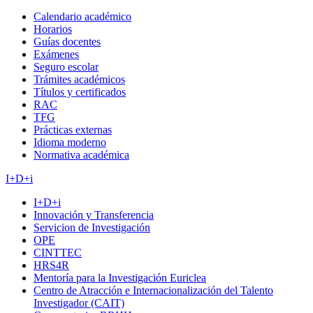
Calendario académico
Horarios
Guías docentes
Exámenes
Seguro escolar
Trámites académicos
Títulos y certificados
RAC
TFG
Prácticas externas
Idioma moderno
Normativa académica
I+D+i
I+D+i
Innovación y Transferencia
Servicion de Investigación
OPE
CINTTEC
HRS4R
Mentoría para la Investigación Euriclea
Centro de Atracción e Internacionalización del Talento
Investigador (CAIT)