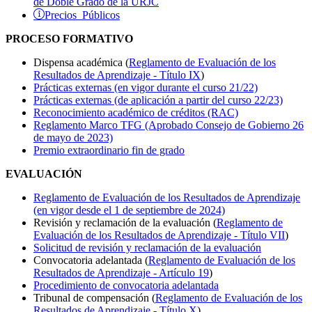
de Doble Grado de la URJC
Precios Públicos
PROCESO FORMATIVO
Dispensa académica (
Reglamento de Evaluación de los
Resultados de Aprendizaje - Título IX
)
Prácticas externas (en vigor durante el curso 21/22)
Prácticas externas (de aplicación a partir del curso 22/23)
Reconocimiento académico de créditos (RAC)
Reglamento Marco TFG (Aprobado Consejo de Gobierno 26
de mayo de 2023)
Premio extraordinario fin de grado
EVALUACIÓN
Reglamento de Evaluación de los Resultados de Aprendizaje
(en vigor desde el 1 de septiembre de 2024)
Revisión y reclamación de la evaluación (
Reglamento de
Evaluación de los Resultados de Aprendizaje - Título VII
)
Solicitud de revisión y reclamación de la evaluación
Convocatoria adelantada (
Reglamento de Evaluación de los
Resultados de Aprendizaje - Artículo 19
)
Procedimiento de convocatoria adelantada
Tribunal de compensación (
Reglamento de Evaluación de los
Resultados de Aprendizaje - Título X
)