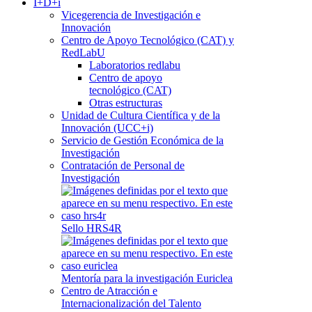
I+D+i
Vicegerencia de Investigación e
Innovación
Centro de Apoyo Tecnológico (CAT) y
RedLabU
Laboratorios redlabu
Centro de apoyo
tecnológico (CAT)
Otras estructuras
Unidad de Cultura Científica y de la
Innovación (UCC+i)
Servicio de Gestión Económica de la
Investigación
Contratación de Personal de
Investigación
Sello HRS4R
Mentoría para la investigación Euriclea
Centro de Atracción e
Internacionalización del Talento