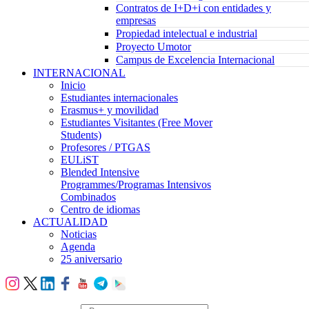
Contratos de I+D+i con entidades y
empresas
Propiedad intelectual e industrial
Proyecto Umotor
Campus de Excelencia Internacional
INTERNACIONAL
Inicio
Estudiantes internacionales
Erasmus+ y movilidad
Estudiantes Visitantes (Free Mover
Students)
Profesores / PTGAS
EULiST
Blended Intensive
Programmes/Programas Intensivos
Combinados
Centro de idiomas
ACTUALIDAD
Noticias
Agenda
25 aniversario