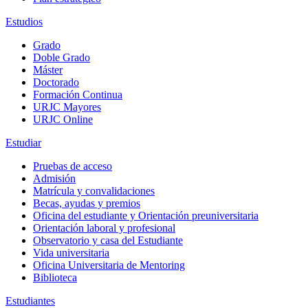
Estudios
Grado
Doble Grado
Máster
Doctorado
Formación Continua
URJC Mayores
URJC Online
Estudiar
Pruebas de acceso
Admisión
Matrícula y convalidaciones
Becas, ayudas y premios
Oficina del estudiante y Orientación preuniversitaria
Orientación laboral y profesional
Observatorio y casa del Estudiante
Vida universitaria
Oficina Universitaria de Mentoring
Biblioteca
Estudiantes