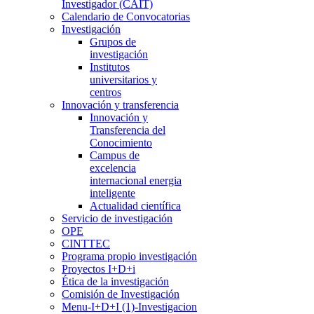
Investigador (CAIT)
Calendario de Convocatorias
Investigación
Grupos de
investigación
Institutos
universitarios y
centros
Innovación y transferencia
Innovación y
Transferencia del
Conocimiento
Campus de
excelencia
internacional energia
inteligente
Actualidad científica
Servicio de investigación
OPE
CINTTEC
Programa propio investigación
Proyectos I+D+i
Ética de la investigación
Comisión de Investigación
Menu-I+D+I (1)-Investigacion