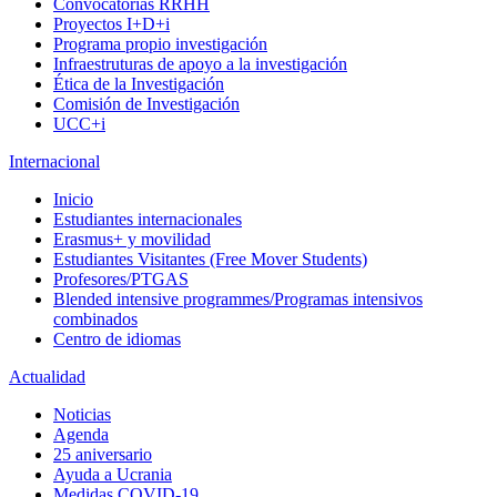
Convocatorias RRHH
Proyectos I+D+i
Programa propio investigación
Infraestruturas de apoyo a la investigación
Ética de la Investigación
Comisión de Investigación
UCC+i
Internacional
Inicio
Estudiantes internacionales
Erasmus+ y movilidad
Estudiantes Visitantes (Free Mover Students)
Profesores/PTGAS
Blended intensive programmes/Programas intensivos
combinados
Centro de idiomas
Actualidad
Noticias
Agenda
25 aniversario
Ayuda a Ucrania
Medidas COVID-19