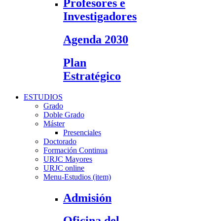
Profesores e
Investigadores
Agenda 2030
Plan
Estratégico
ESTUDIOS
Grado
Doble Grado
Máster
Presenciales
Doctorado
Formación Continua
URJC Mayores
URJC online
Menu-Estudios (item)
Admisión
Oficina del