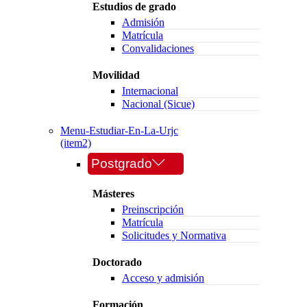
Estudios de grado
Admisión
Matrícula
Convalidaciones
Movilidad
Internacional
Nacional (Sicue)
Menu-Estudiar-En-La-Urjc
(item2)
Postgrado
Másteres
Preinscripción
Matrícula
Solicitudes y Normativa
Doctorado
Acceso y admisión
Formación