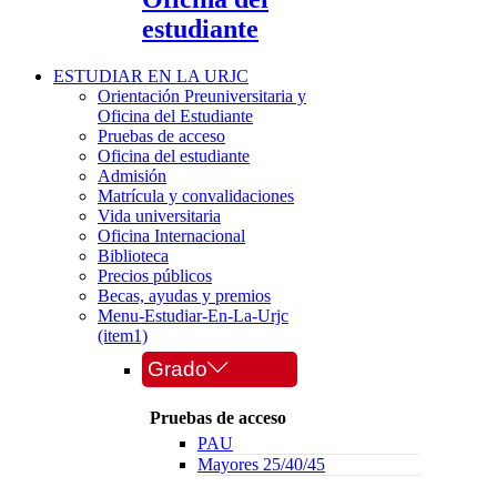
estudiante
ESTUDIAR EN LA URJC
Orientación Preuniversitaria y
Oficina del Estudiante
Pruebas de acceso
Oficina del estudiante
Admisión
Matrícula y convalidaciones
Vida universitaria
Oficina Internacional
Biblioteca
Precios públicos
Becas, ayudas y premios
Menu-Estudiar-En-La-Urjc
(item1)
Grado
Pruebas de acceso
PAU
Mayores 25/40/45