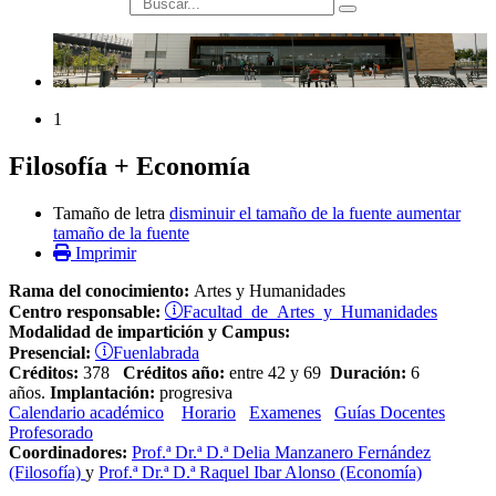
búsqueda
1
Filosofía + Economía
Tamaño de letra
disminuir el tamaño de la fuente
aumentar
tamaño de la fuente
Imprimir
Rama del conocimiento:
Artes y Humanidades
Facultad de Artes y Humanidades
Centro responsable:
Modalidad de impartición y Campus:
Fuenlabrada
Presencial:
Créditos:
378
Créditos año:
entre 42 y 69
Duración:
6
años.
Implantación:
progresiva
Calendario académico
Horario
Examenes
Guías Docentes
Profesorado
Coordinadores:
Prof.ª Dr.ª D.ª Delia Manzanero Fernández
(Filosofía)
y
Prof.ª Dr.ª D.ª Raquel Ibar Alonso (Economía)