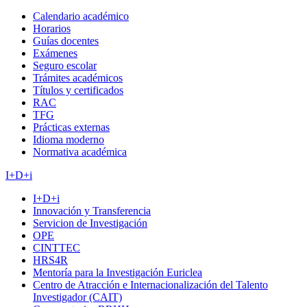
Calendario académico
Horarios
Guías docentes
Exámenes
Seguro escolar
Trámites académicos
Títulos y certificados
RAC
TFG
Prácticas externas
Idioma moderno
Normativa académica
I+D+i
I+D+i
Innovación y Transferencia
Servicion de Investigación
OPE
CINTTEC
HRS4R
Mentoría para la Investigación Euriclea
Centro de Atracción e Internacionalización del Talento
Investigador (CAIT)