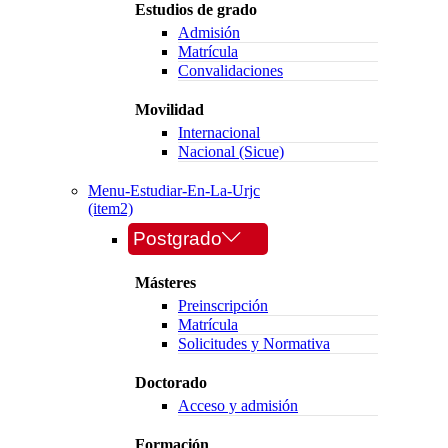
Estudios de grado
Admisión
Matrícula
Convalidaciones
Movilidad
Internacional
Nacional (Sicue)
Menu-Estudiar-En-La-Urjc
(item2)
Postgrado
Másteres
Preinscripción
Matrícula
Solicitudes y Normativa
Doctorado
Acceso y admisión
Formación