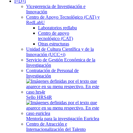
I+D+i
Vicegerencia de Investigación e
Innovación
Centro de Apoyo Tecnológico (CAT) y
RedLabU
Laboratorios redlabu
Centro de apoyo
tecnológico (CAT)
Otras estructuras
Unidad de Cultura Científica y de la
Innovación (UCC+i)
Servicio de Gestión Económica de la
Investigación
Contratación de Personal de
Investigación
Sello HRS4R
Mentoría para la investigación Euriclea
Centro de Atracción e
Internacionalización del Talento