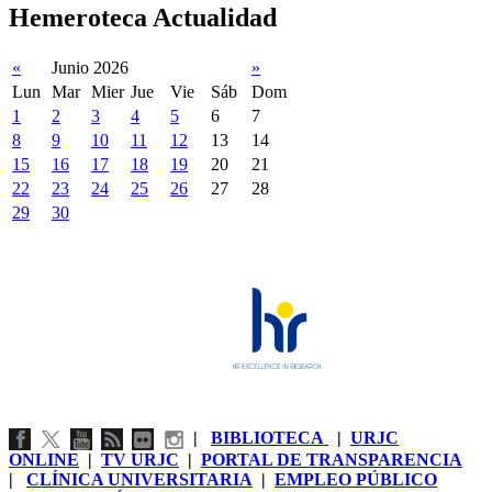
Hemeroteca Actualidad
«
Junio 2026
»
Lun
Mar
Mier
Jue
Vie
Sáb
Dom
1
2
3
4
5
6
7
8
9
10
11
12
13
14
15
16
17
18
19
20
21
22
23
24
25
26
27
28
29
30
|
BIBLIOTECA
|
URJC
ONLINE
|
TV URJC
|
PORTAL DE TRANSPARENCIA
|
CLÍNICA UNIVERSITARIA
|
EMPLEO PÚBLICO