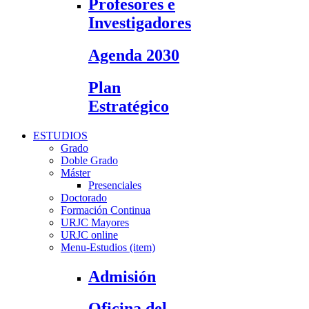
Profesores e
Investigadores
Agenda 2030
Plan
Estratégico
ESTUDIOS
Grado
Doble Grado
Máster
Presenciales
Doctorado
Formación Continua
URJC Mayores
URJC online
Menu-Estudios (item)
Admisión
Oficina del