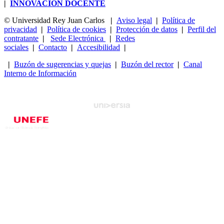
|
INNOVACIÓN DOCENTE
© Universidad Rey Juan Carlos
|
Aviso legal
|
Política de
privacidad
|
Política de cookies
|
Protección de datos
|
Perfil del
contratante
|
Sede Electrónica
|
Redes
sociales
|
Contacto
|
Accesibilidad
|
|
Buzón de sugerencias y quejas
|
Buzón del rector
|
Canal
Interno de Información