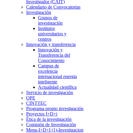
Investigador (CAIT)
Calendario de Convocatorias
Investigación
Grupos de
investigación
Institutos
universitarios y
centros
Innovación y transferencia
Innovación y
Transferencia del
Conocimiento
Campus de
excelencia
internacional energia
inteligente
Actualidad científica
Servicio de investigación
OPE
CINTTEC
Programa propio investigación
Proyectos I+D+i
Ética de la investigación
Comisión de Investigación
Menu-I+D+I (1)-Investigacion