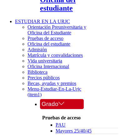
estudiante
ESTUDIAR EN LA URJC
Orientación Preuniversitaria y
Oficina del Estudiante
Pruebas de acceso
Oficina del estudiante
Admisión
Matrícula y convalidaciones
Vida universitaria
Oficina Internacional
Biblioteca
Precios públicos
Becas, ayudas y premios
Menu-Estudiar-En-La-Urjc
(item1)
Grado
Pruebas de acceso
PAU
Mayores 25/40/45