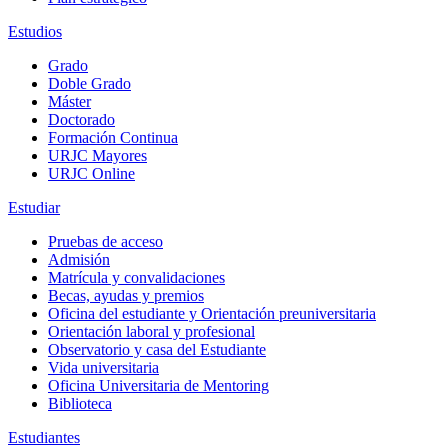
Estudios
Grado
Doble Grado
Máster
Doctorado
Formación Continua
URJC Mayores
URJC Online
Estudiar
Pruebas de acceso
Admisión
Matrícula y convalidaciones
Becas, ayudas y premios
Oficina del estudiante y Orientación preuniversitaria
Orientación laboral y profesional
Observatorio y casa del Estudiante
Vida universitaria
Oficina Universitaria de Mentoring
Biblioteca
Estudiantes