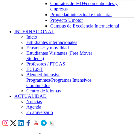
Contratos de I+D+i con entidades y
empresas
Propiedad intelectual e industrial
Proyecto Umotor
Campus de Excelencia Internacional
INTERNACIONAL
Inicio
Estudiantes internacionales
Erasmus+ y movilidad
Estudiantes Visitantes (Free Mover
Students)
Profesores / PTGAS
EULiST
Blended Intensive
Programmes/Programas Intensivos
Combinados
Centro de idiomas
ACTUALIDAD
Noticias
Agenda
25 aniversario