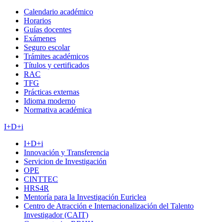
Calendario académico
Horarios
Guías docentes
Exámenes
Seguro escolar
Trámites académicos
Títulos y certificados
RAC
TFG
Prácticas externas
Idioma moderno
Normativa académica
I+D+i
I+D+i
Innovación y Transferencia
Servicion de Investigación
OPE
CINTTEC
HRS4R
Mentoría para la Investigación Euriclea
Centro de Atracción e Internacionalización del Talento
Investigador (CAIT)