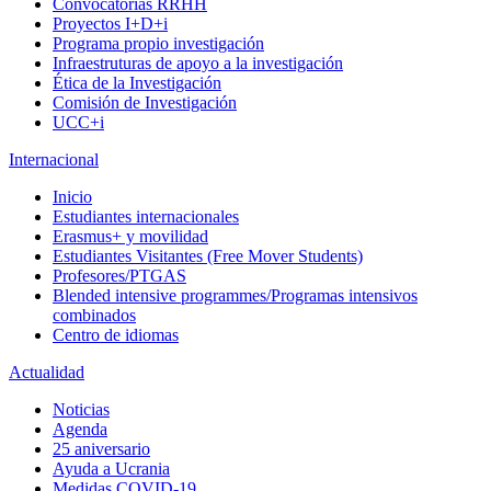
Convocatorias RRHH
Proyectos I+D+i
Programa propio investigación
Infraestruturas de apoyo a la investigación
Ética de la Investigación
Comisión de Investigación
UCC+i
Internacional
Inicio
Estudiantes internacionales
Erasmus+ y movilidad
Estudiantes Visitantes (Free Mover Students)
Profesores/PTGAS
Blended intensive programmes/Programas intensivos
combinados
Centro de idiomas
Actualidad
Noticias
Agenda
25 aniversario
Ayuda a Ucrania
Medidas COVID-19