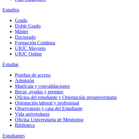
Estudios
Grado
Doble Grado
Máster
Doctorado
Formación Continua
URJC Mayores
URJC Online
Estudiar
Pruebas de acceso
Admisión
Matrícula y convalidaciones
Becas, ayudas y premios
Oficina del estudiante y Orientación preuniversitaria
Orientación laboral y profesional
Observatorio y casa del Estudiante
Vida universitaria
Oficina Universitaria de Mentoring
Biblioteca
Estudiantes