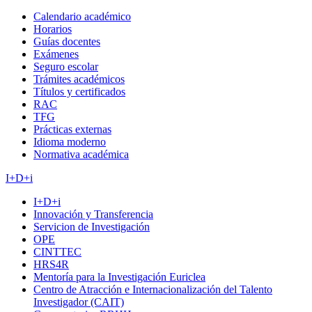
Calendario académico
Horarios
Guías docentes
Exámenes
Seguro escolar
Trámites académicos
Títulos y certificados
RAC
TFG
Prácticas externas
Idioma moderno
Normativa académica
I+D+i
I+D+i
Innovación y Transferencia
Servicion de Investigación
OPE
CINTTEC
HRS4R
Mentoría para la Investigación Euriclea
Centro de Atracción e Internacionalización del Talento
Investigador (CAIT)