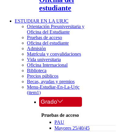
estudiante
ESTUDIAR EN LA URJC
Orientación Preuniversitaria y
Oficina del Estudiante
Pruebas de acceso
Oficina del estudiante
Admisión
Matrícula y convalidaciones
Vida universitaria
Oficina Internacional
Biblioteca
Precios públicos
Becas, ayudas y premios
Menu-Estudiar-En-La-Urjc
(item1)
Grado
Pruebas de acceso
PAU
Mayores 25/40/45