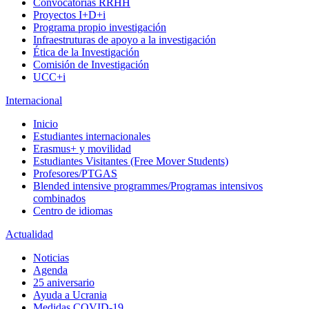
Convocatorias RRHH
Proyectos I+D+i
Programa propio investigación
Infraestruturas de apoyo a la investigación
Ética de la Investigación
Comisión de Investigación
UCC+i
Internacional
Inicio
Estudiantes internacionales
Erasmus+ y movilidad
Estudiantes Visitantes (Free Mover Students)
Profesores/PTGAS
Blended intensive programmes/Programas intensivos
combinados
Centro de idiomas
Actualidad
Noticias
Agenda
25 aniversario
Ayuda a Ucrania
Medidas COVID-19