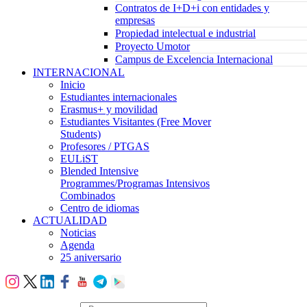
Contratos de I+D+i con entidades y
empresas
Propiedad intelectual e industrial
Proyecto Umotor
Campus de Excelencia Internacional
INTERNACIONAL
Inicio
Estudiantes internacionales
Erasmus+ y movilidad
Estudiantes Visitantes (Free Mover
Students)
Profesores / PTGAS
EULiST
Blended Intensive
Programmes/Programas Intensivos
Combinados
Centro de idiomas
ACTUALIDAD
Noticias
Agenda
25 aniversario