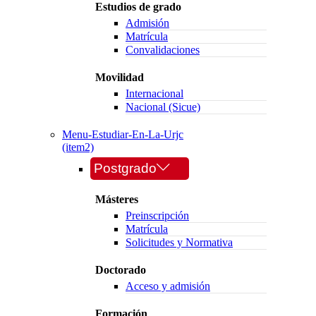
Estudios de grado
Admisión
Matrícula
Convalidaciones
Movilidad
Internacional
Nacional (Sicue)
Menu-Estudiar-En-La-Urjc
(item2)
Postgrado
Másteres
Preinscripción
Matrícula
Solicitudes y Normativa
Doctorado
Acceso y admisión
Formación