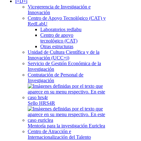
I+D+i
Vicegerencia de Investigación e
Innovación
Centro de Apoyo Tecnológico (CAT) y
RedLabU
Laboratorios redlabu
Centro de apoyo
tecnológico (CAT)
Otras estructuras
Unidad de Cultura Científica y de la
Innovación (UCC+i)
Servicio de Gestión Económica de la
Investigación
Contratación de Personal de
Investigación
Sello HRS4R
Mentoría para la investigación Euriclea
Centro de Atracción e
Internacionalización del Talento