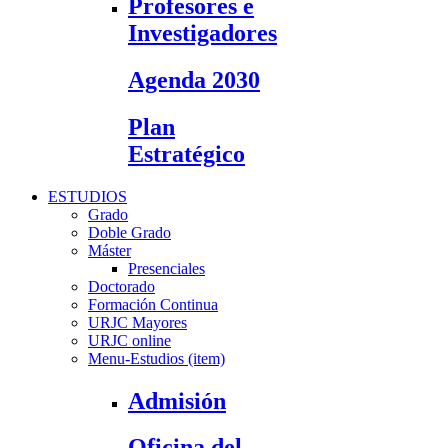
Profesores e
Investigadores
Agenda 2030
Plan
Estratégico
ESTUDIOS
Grado
Doble Grado
Máster
Presenciales
Doctorado
Formación Continua
URJC Mayores
URJC online
Menu-Estudios (item)
Admisión
Oficina del