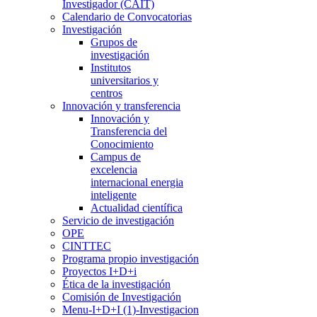
Investigador (CAIT)
Calendario de Convocatorias
Investigación
Grupos de
investigación
Institutos
universitarios y
centros
Innovación y transferencia
Innovación y
Transferencia del
Conocimiento
Campus de
excelencia
internacional energia
inteligente
Actualidad científica
Servicio de investigación
OPE
CINTTEC
Programa propio investigación
Proyectos I+D+i
Ética de la investigación
Comisión de Investigación
Menu-I+D+I (1)-Investigacion