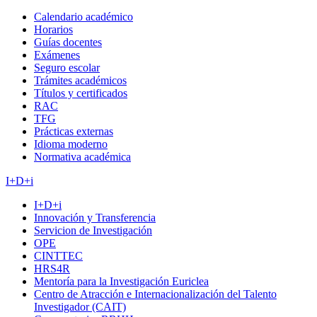
Calendario académico
Horarios
Guías docentes
Exámenes
Seguro escolar
Trámites académicos
Títulos y certificados
RAC
TFG
Prácticas externas
Idioma moderno
Normativa académica
I+D+i
I+D+i
Innovación y Transferencia
Servicion de Investigación
OPE
CINTTEC
HRS4R
Mentoría para la Investigación Euriclea
Centro de Atracción e Internacionalización del Talento
Investigador (CAIT)