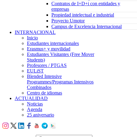
Contratos de I+D+i con entidades y
empresas
Propiedad intelectual e industrial
Proyecto Umotor
Campus de Excelencia Internacional
INTERNACIONAL
Inicio
Estudiantes internacionales
Erasmus+ y movilidad
Estudiantes Visitantes (Free Mover
Students)
Profesores / PTGAS
EULiST
Blended Intensive
Programmes/Programas Intensivos
Combinados
Centro de idiomas
ACTUALIDAD
Noticias
Agenda
25 aniversario