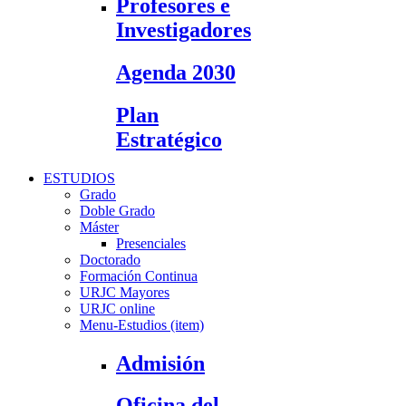
Profesores e
Investigadores
Agenda 2030
Plan
Estratégico
ESTUDIOS
Grado
Doble Grado
Máster
Presenciales
Doctorado
Formación Continua
URJC Mayores
URJC online
Menu-Estudios (item)
Admisión
Oficina del