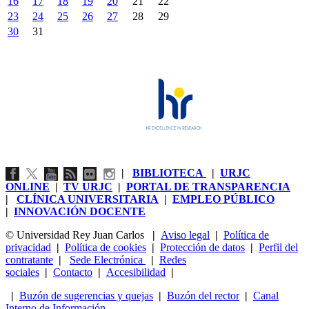
16
17
18
19
20
21
22
23
24
25
26
27
28
29
30
31
|
BIBLIOTECA
|
URJC
ONLINE
|
TV URJC
|
PORTAL DE TRANSPARENCIA
|
CLÍNICA UNIVERSITARIA
|
EMPLEO PÚBLICO
|
INNOVACIÓN DOCENTE
© Universidad Rey Juan Carlos
|
Aviso legal
|
Política de
privacidad
|
Política de cookies
|
Protección de datos
|
Perfil del
contratante
|
Sede Electrónica
|
Redes
sociales
|
Contacto
|
Accesibilidad
|
|
Buzón de sugerencias y quejas
|
Buzón del rector
|
Canal
Interno de Información