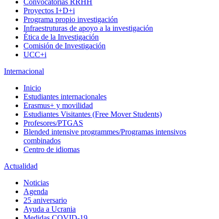
Convocatorias RRHH
Proyectos I+D+i
Programa propio investigación
Infraestruturas de apoyo a la investigación
Ética de la Investigación
Comisión de Investigación
UCC+i
Internacional
Inicio
Estudiantes internacionales
Erasmus+ y movilidad
Estudiantes Visitantes (Free Mover Students)
Profesores/PTGAS
Blended intensive programmes/Programas intensivos
combinados
Centro de idiomas
Actualidad
Noticias
Agenda
25 aniversario
Ayuda a Ucrania
Medidas COVID-19