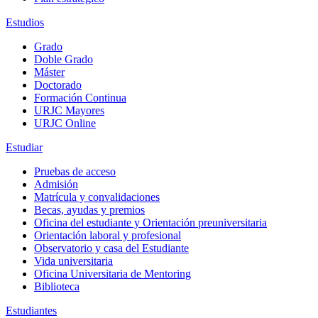
Estudios
Grado
Doble Grado
Máster
Doctorado
Formación Continua
URJC Mayores
URJC Online
Estudiar
Pruebas de acceso
Admisión
Matrícula y convalidaciones
Becas, ayudas y premios
Oficina del estudiante y Orientación preuniversitaria
Orientación laboral y profesional
Observatorio y casa del Estudiante
Vida universitaria
Oficina Universitaria de Mentoring
Biblioteca
Estudiantes