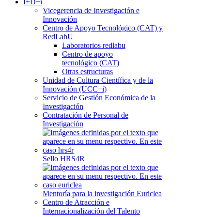
I+D+i
Vicegerencia de Investigación e
Innovación
Centro de Apoyo Tecnológico (CAT) y
RedLabU
Laboratorios redlabu
Centro de apoyo
tecnológico (CAT)
Otras estructuras
Unidad de Cultura Científica y de la
Innovación (UCC+i)
Servicio de Gestión Económica de la
Investigación
Contratación de Personal de
Investigación
Sello HRS4R
Mentoría para la investigación Euriclea
Centro de Atracción e
Internacionalización del Talento