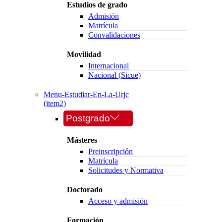
Estudios de grado
Admisión
Matrícula
Convalidaciones
Movilidad
Internacional
Nacional (Sicue)
Menu-Estudiar-En-La-Urjc
(item2)
Postgrado
Másteres
Preinscripción
Matrícula
Solicitudes y Normativa
Doctorado
Acceso y admisión
Formación