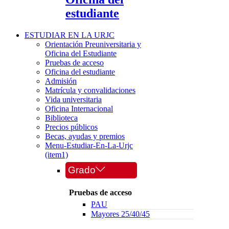
estudiante
ESTUDIAR EN LA URJC
Orientación Preuniversitaria y
Oficina del Estudiante
Pruebas de acceso
Oficina del estudiante
Admisión
Matrícula y convalidaciones
Vida universitaria
Oficina Internacional
Biblioteca
Precios públicos
Becas, ayudas y premios
Menu-Estudiar-En-La-Urjc
(item1)
Grado
Pruebas de acceso
PAU
Mayores 25/40/45