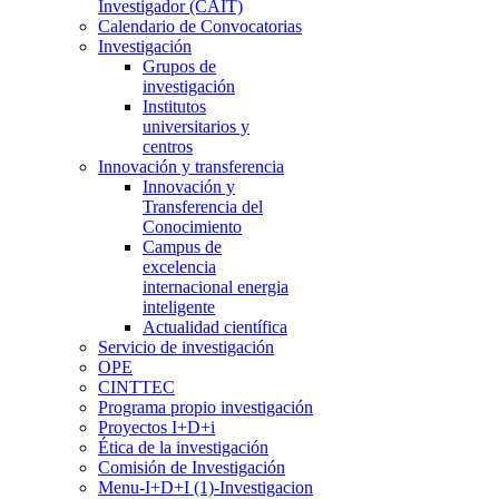
Investigador (CAIT)
Calendario de Convocatorias
Investigación
Grupos de
investigación
Institutos
universitarios y
centros
Innovación y transferencia
Innovación y
Transferencia del
Conocimiento
Campus de
excelencia
internacional energia
inteligente
Actualidad científica
Servicio de investigación
OPE
CINTTEC
Programa propio investigación
Proyectos I+D+i
Ética de la investigación
Comisión de Investigación
Menu-I+D+I (1)-Investigacion