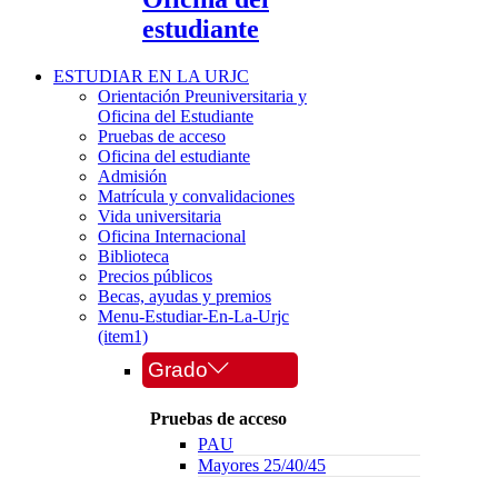
estudiante
ESTUDIAR EN LA URJC
Orientación Preuniversitaria y
Oficina del Estudiante
Pruebas de acceso
Oficina del estudiante
Admisión
Matrícula y convalidaciones
Vida universitaria
Oficina Internacional
Biblioteca
Precios públicos
Becas, ayudas y premios
Menu-Estudiar-En-La-Urjc
(item1)
Grado
Pruebas de acceso
PAU
Mayores 25/40/45