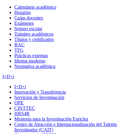
Calendario académico
Horarios
Guías docentes
Exámenes
Seguro escolar
Trámites académicos
Títulos y certificados
RAC
TFG
Prácticas externas
Idioma moderno
Normativa académica
I+D+i
I+D+i
Innovación y Transferencia
Servicion de Investigación
OPE
CINTTEC
HRS4R
Mentoría para la Investigación Euriclea
Centro de Atracción e Internacionalización del Talento
Investigador (CAIT)