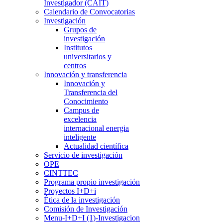
Investigador (CAIT)
Calendario de Convocatorias
Investigación
Grupos de
investigación
Institutos
universitarios y
centros
Innovación y transferencia
Innovación y
Transferencia del
Conocimiento
Campus de
excelencia
internacional energia
inteligente
Actualidad científica
Servicio de investigación
OPE
CINTTEC
Programa propio investigación
Proyectos I+D+i
Ética de la investigación
Comisión de Investigación
Menu-I+D+I (1)-Investigacion