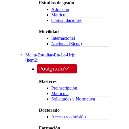
Estudios de grado
Admisión
Matrícula
Convalidaciones
Movilidad
Internacional
Nacional (Sicue)
Menu-Estudiar-En-La-Urjc
(item2)
Postgrado
Másteres
Preinscripción
Matrícula
Solicitudes y Normativa
Doctorado
Acceso y admisión
Formación