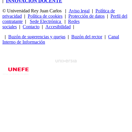
|
INNOVACIÓN DOCENTE
© Universidad Rey Juan Carlos
|
Aviso legal
|
Política de
privacidad
|
Política de cookies
|
Protección de datos
|
Perfil del
contratante
|
Sede Electrónica
|
Redes
sociales
|
Contacto
|
Accesibilidad
|
|
Buzón de sugerencias y quejas
|
Buzón del rector
|
Canal
Interno de Información