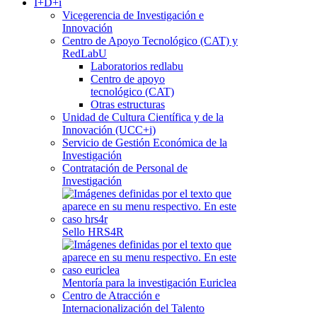
I+D+i
Vicegerencia de Investigación e
Innovación
Centro de Apoyo Tecnológico (CAT) y
RedLabU
Laboratorios redlabu
Centro de apoyo
tecnológico (CAT)
Otras estructuras
Unidad de Cultura Científica y de la
Innovación (UCC+i)
Servicio de Gestión Económica de la
Investigación
Contratación de Personal de
Investigación
Sello HRS4R
Mentoría para la investigación Euriclea
Centro de Atracción e
Internacionalización del Talento