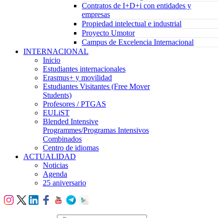
Contratos de I+D+i con entidades y
empresas
Propiedad intelectual e industrial
Proyecto Umotor
Campus de Excelencia Internacional
INTERNACIONAL
Inicio
Estudiantes internacionales
Erasmus+ y movilidad
Estudiantes Visitantes (Free Mover
Students)
Profesores / PTGAS
EULiST
Blended Intensive
Programmes/Programas Intensivos
Combinados
Centro de idiomas
ACTUALIDAD
Noticias
Agenda
25 aniversario