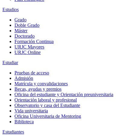
Estudios
Grado
Doble Grado
Máster
Doctorado
Formación Continua
URJC Mayores
URJC Online
Estudiar
Pruebas de acceso
Admisión
Matrícula y convalidaciones
Becas, ayudas y premios
Oficina del estudiante y Orientación preuniversitaria
Orientación laboral y profesional
Observatorio y casa del Estudiante
Vida universitaria
Oficina Universitaria de Mentoring
Biblioteca
Estudiantes