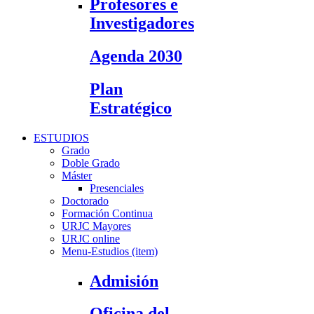
Profesores e
Investigadores
Agenda 2030
Plan
Estratégico
ESTUDIOS
Grado
Doble Grado
Máster
Presenciales
Doctorado
Formación Continua
URJC Mayores
URJC online
Menu-Estudios (item)
Admisión
Oficina del