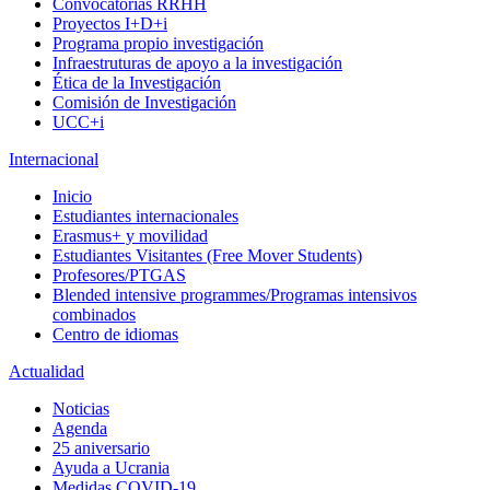
Convocatorias RRHH
Proyectos I+D+i
Programa propio investigación
Infraestruturas de apoyo a la investigación
Ética de la Investigación
Comisión de Investigación
UCC+i
Internacional
Inicio
Estudiantes internacionales
Erasmus+ y movilidad
Estudiantes Visitantes (Free Mover Students)
Profesores/PTGAS
Blended intensive programmes/Programas intensivos
combinados
Centro de idiomas
Actualidad
Noticias
Agenda
25 aniversario
Ayuda a Ucrania
Medidas COVID-19