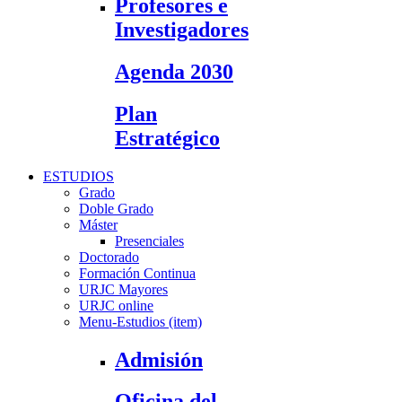
Profesores e
Investigadores
Agenda 2030
Plan
Estratégico
ESTUDIOS
Grado
Doble Grado
Máster
Presenciales
Doctorado
Formación Continua
URJC Mayores
URJC online
Menu-Estudios (item)
Admisión
Oficina del