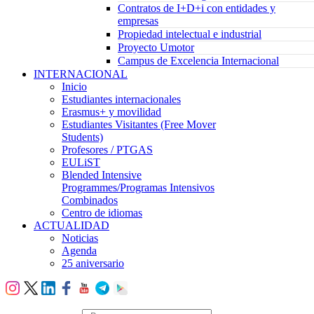
Contratos de I+D+i con entidades y
empresas
Propiedad intelectual e industrial
Proyecto Umotor
Campus de Excelencia Internacional
INTERNACIONAL
Inicio
Estudiantes internacionales
Erasmus+ y movilidad
Estudiantes Visitantes (Free Mover
Students)
Profesores / PTGAS
EULiST
Blended Intensive
Programmes/Programas Intensivos
Combinados
Centro de idiomas
ACTUALIDAD
Noticias
Agenda
25 aniversario