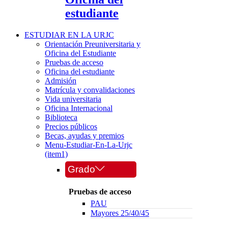
estudiante
ESTUDIAR EN LA URJC
Orientación Preuniversitaria y
Oficina del Estudiante
Pruebas de acceso
Oficina del estudiante
Admisión
Matrícula y convalidaciones
Vida universitaria
Oficina Internacional
Biblioteca
Precios públicos
Becas, ayudas y premios
Menu-Estudiar-En-La-Urjc
(item1)
Grado
Pruebas de acceso
PAU
Mayores 25/40/45