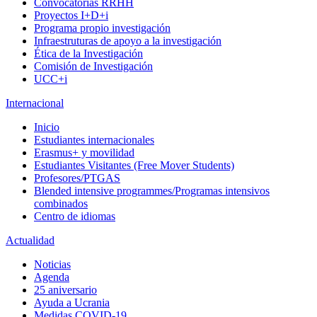
Convocatorias RRHH
Proyectos I+D+i
Programa propio investigación
Infraestruturas de apoyo a la investigación
Ética de la Investigación
Comisión de Investigación
UCC+i
Internacional
Inicio
Estudiantes internacionales
Erasmus+ y movilidad
Estudiantes Visitantes (Free Mover Students)
Profesores/PTGAS
Blended intensive programmes/Programas intensivos
combinados
Centro de idiomas
Actualidad
Noticias
Agenda
25 aniversario
Ayuda a Ucrania
Medidas COVID-19