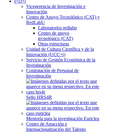
I+D+i
Vicegerencia de Investigación e
Innovación
Centro de Apoyo Tecnológico (CAT) y
RedLabU
Laboratorios redlabu
Centro de apoyo
tecnológico (CAT)
Otras estructuras
Unidad de Cultura Científica y de la
Innovación (UCC+i)
Servicio de Gestión Económica de la
Investigación
Contratación de Personal de
Investigación
Sello HRS4R
Mentoría para la investigación Euriclea
Centro de Atracción e
Internacionalización del Talento