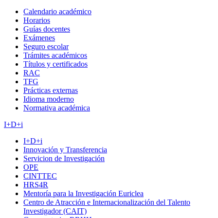
Calendario académico
Horarios
Guías docentes
Exámenes
Seguro escolar
Trámites académicos
Títulos y certificados
RAC
TFG
Prácticas externas
Idioma moderno
Normativa académica
I+D+i
I+D+i
Innovación y Transferencia
Servicion de Investigación
OPE
CINTTEC
HRS4R
Mentoría para la Investigación Euriclea
Centro de Atracción e Internacionalización del Talento
Investigador (CAIT)