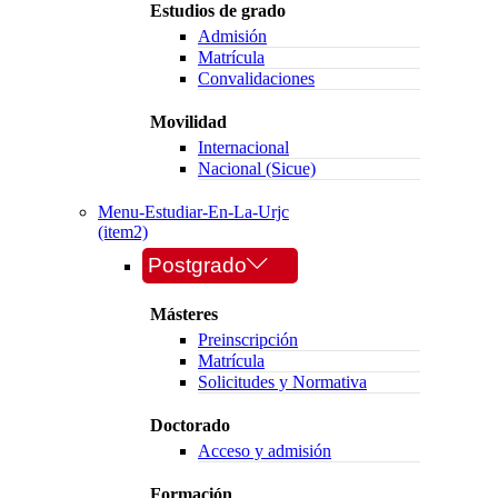
Estudios de grado
Admisión
Matrícula
Convalidaciones
Movilidad
Internacional
Nacional (Sicue)
Menu-Estudiar-En-La-Urjc
(item2)
Postgrado
Másteres
Preinscripción
Matrícula
Solicitudes y Normativa
Doctorado
Acceso y admisión
Formación