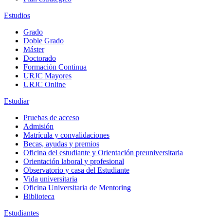
Estudios
Grado
Doble Grado
Máster
Doctorado
Formación Continua
URJC Mayores
URJC Online
Estudiar
Pruebas de acceso
Admisión
Matrícula y convalidaciones
Becas, ayudas y premios
Oficina del estudiante y Orientación preuniversitaria
Orientación laboral y profesional
Observatorio y casa del Estudiante
Vida universitaria
Oficina Universitaria de Mentoring
Biblioteca
Estudiantes