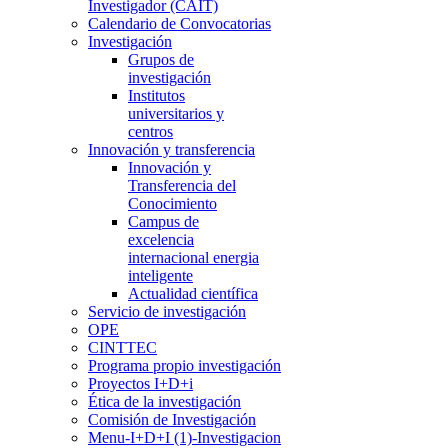
Investigador (CAIT)
Calendario de Convocatorias
Investigación
Grupos de
investigación
Institutos
universitarios y
centros
Innovación y transferencia
Innovación y
Transferencia del
Conocimiento
Campus de
excelencia
internacional energia
inteligente
Actualidad científica
Servicio de investigación
OPE
CINTTEC
Programa propio investigación
Proyectos I+D+i
Ética de la investigación
Comisión de Investigación
Menu-I+D+I (1)-Investigacion