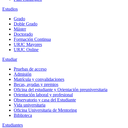
Estudios
Grado
Doble Grado
Máster
Doctorado
Formación Continua
URJC Mayores
URJC Online
Estudiar
Pruebas de acceso
Admisión
Matrícula y convalidaciones
Becas, ayudas y premios
Oficina del estudiante y Orientación preuniversitaria
Orientación laboral y profesional
Observatorio y casa del Estudiante
Vida universitaria
Oficina Universitaria de Mentoring
Biblioteca
Estudiantes