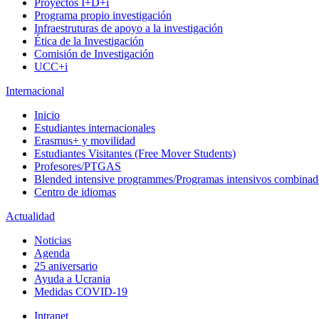
Proyectos I+D+i
Programa propio investigación
Infraestruturas de apoyo a la investigación
Ética de la Investigación
Comisión de Investigación
UCC+i
Internacional
Inicio
Estudiantes internacionales
Erasmus+ y movilidad
Estudiantes Visitantes (Free Mover Students)
Profesores/PTGAS
Blended intensive programmes/Programas intensivos combinad
Centro de idiomas
Actualidad
Noticias
Agenda
25 aniversario
Ayuda a Ucrania
Medidas COVID-19
Intranet