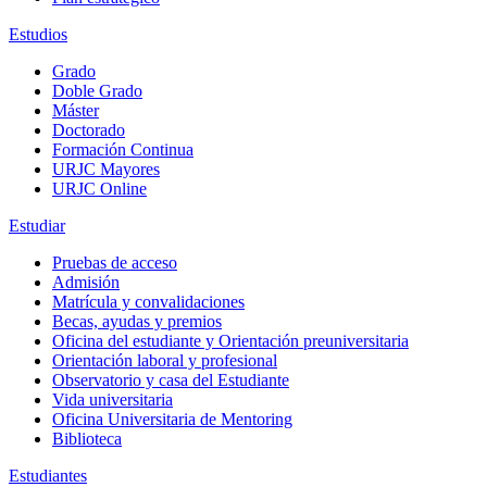
Estudios
Grado
Doble Grado
Máster
Doctorado
Formación Continua
URJC Mayores
URJC Online
Estudiar
Pruebas de acceso
Admisión
Matrícula y convalidaciones
Becas, ayudas y premios
Oficina del estudiante y Orientación preuniversitaria
Orientación laboral y profesional
Observatorio y casa del Estudiante
Vida universitaria
Oficina Universitaria de Mentoring
Biblioteca
Estudiantes