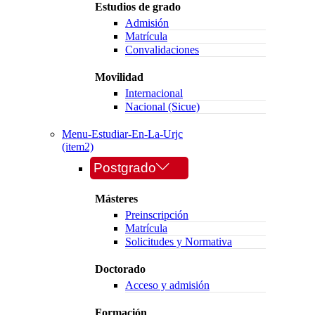
Estudios de grado
Admisión
Matrícula
Convalidaciones
Movilidad
Internacional
Nacional (Sicue)
Menu-Estudiar-En-La-Urjc
(item2)
Postgrado
Másteres
Preinscripción
Matrícula
Solicitudes y Normativa
Doctorado
Acceso y admisión
Formación