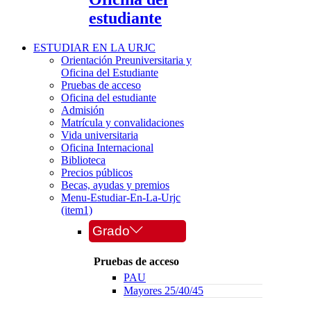
estudiante
ESTUDIAR EN LA URJC
Orientación Preuniversitaria y
Oficina del Estudiante
Pruebas de acceso
Oficina del estudiante
Admisión
Matrícula y convalidaciones
Vida universitaria
Oficina Internacional
Biblioteca
Precios públicos
Becas, ayudas y premios
Menu-Estudiar-En-La-Urjc
(item1)
Grado
Pruebas de acceso
PAU
Mayores 25/40/45