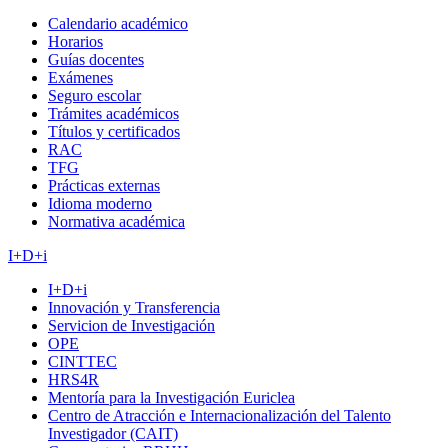
Calendario académico
Horarios
Guías docentes
Exámenes
Seguro escolar
Trámites académicos
Títulos y certificados
RAC
TFG
Prácticas externas
Idioma moderno
Normativa académica
I+D+i
I+D+i
Innovación y Transferencia
Servicion de Investigación
OPE
CINTTEC
HRS4R
Mentoría para la Investigación Euriclea
Centro de Atracción e Internacionalización del Talento
Investigador (CAIT)