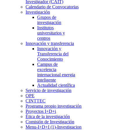
Investigador (CAIT)
Calendario de Convocatorias
Investigación
Grupos de
investigación
Institutos
universitarios y
centros
Innovación y transferencia
Innovación y
Transferencia del
Conocimiento
Campus de
excelencia
internacional energia
inteligente
Actualidad científica
Servicio de investigación
OPE
CINTTEC
Programa propio investigación
Proyectos I+D+i
Ética de la investigación
Comisión de Investigación
Menu-I+D+I (1)-Investigacion