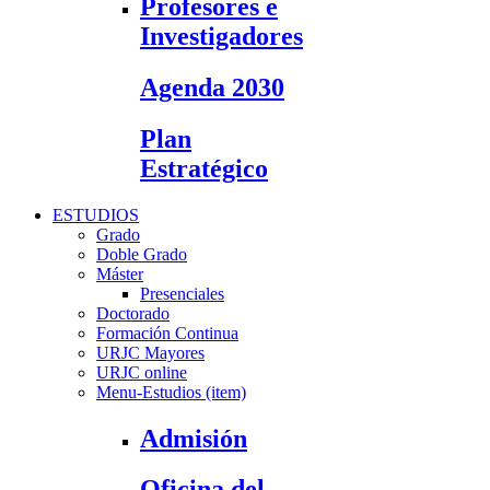
Profesores e
Investigadores
Agenda 2030
Plan
Estratégico
ESTUDIOS
Grado
Doble Grado
Máster
Presenciales
Doctorado
Formación Continua
URJC Mayores
URJC online
Menu-Estudios (item)
Admisión
Oficina del