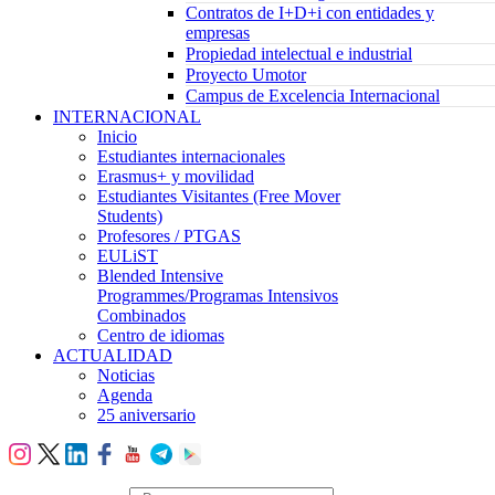
Contratos de I+D+i con entidades y
empresas
Propiedad intelectual e industrial
Proyecto Umotor
Campus de Excelencia Internacional
INTERNACIONAL
Inicio
Estudiantes internacionales
Erasmus+ y movilidad
Estudiantes Visitantes (Free Mover
Students)
Profesores / PTGAS
EULiST
Blended Intensive
Programmes/Programas Intensivos
Combinados
Centro de idiomas
ACTUALIDAD
Noticias
Agenda
25 aniversario