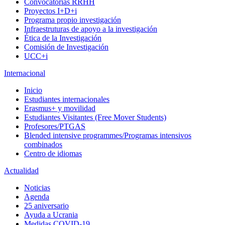
Convocatorias RRHH
Proyectos I+D+i
Programa propio investigación
Infraestruturas de apoyo a la investigación
Ética de la Investigación
Comisión de Investigación
UCC+i
Internacional
Inicio
Estudiantes internacionales
Erasmus+ y movilidad
Estudiantes Visitantes (Free Mover Students)
Profesores/PTGAS
Blended intensive programmes/Programas intensivos
combinados
Centro de idiomas
Actualidad
Noticias
Agenda
25 aniversario
Ayuda a Ucrania
Medidas COVID-19