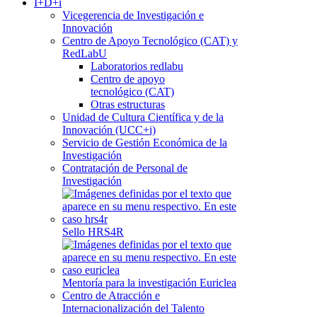
I+D+i
Vicegerencia de Investigación e
Innovación
Centro de Apoyo Tecnológico (CAT) y
RedLabU
Laboratorios redlabu
Centro de apoyo
tecnológico (CAT)
Otras estructuras
Unidad de Cultura Científica y de la
Innovación (UCC+i)
Servicio de Gestión Económica de la
Investigación
Contratación de Personal de
Investigación
Sello HRS4R
Mentoría para la investigación Euriclea
Centro de Atracción e
Internacionalización del Talento