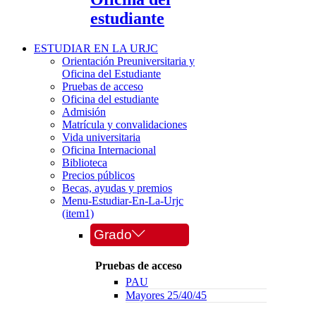
estudiante
ESTUDIAR EN LA URJC
Orientación Preuniversitaria y
Oficina del Estudiante
Pruebas de acceso
Oficina del estudiante
Admisión
Matrícula y convalidaciones
Vida universitaria
Oficina Internacional
Biblioteca
Precios públicos
Becas, ayudas y premios
Menu-Estudiar-En-La-Urjc
(item1)
Grado
Pruebas de acceso
PAU
Mayores 25/40/45