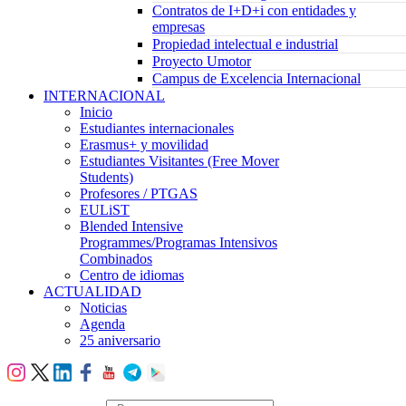
Contratos de I+D+i con entidades y
empresas
Propiedad intelectual e industrial
Proyecto Umotor
Campus de Excelencia Internacional
INTERNACIONAL
Inicio
Estudiantes internacionales
Erasmus+ y movilidad
Estudiantes Visitantes (Free Mover
Students)
Profesores / PTGAS
EULiST
Blended Intensive
Programmes/Programas Intensivos
Combinados
Centro de idiomas
ACTUALIDAD
Noticias
Agenda
25 aniversario