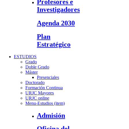
Profesores e
Investigadores
Agenda 2030
Plan
Estratégico
ESTUDIOS
Grado
Doble Grado
Máster
Presenciales
Doctorado
Formación Continua
URJC Mayores
URJC online
Menu-Estudios (item)
Admisión
Oficina del