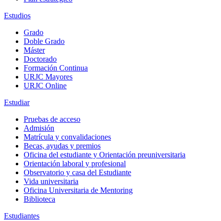
Estudios
Grado
Doble Grado
Máster
Doctorado
Formación Continua
URJC Mayores
URJC Online
Estudiar
Pruebas de acceso
Admisión
Matrícula y convalidaciones
Becas, ayudas y premios
Oficina del estudiante y Orientación preuniversitaria
Orientación laboral y profesional
Observatorio y casa del Estudiante
Vida universitaria
Oficina Universitaria de Mentoring
Biblioteca
Estudiantes