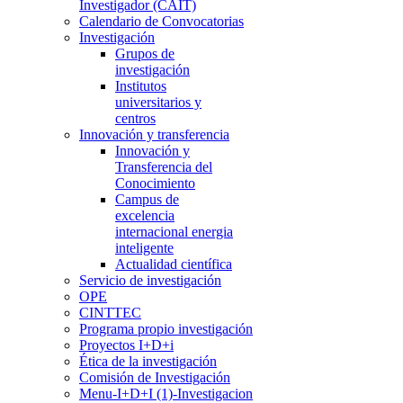
Investigador (CAIT)
Calendario de Convocatorias
Investigación
Grupos de
investigación
Institutos
universitarios y
centros
Innovación y transferencia
Innovación y
Transferencia del
Conocimiento
Campus de
excelencia
internacional energia
inteligente
Actualidad científica
Servicio de investigación
OPE
CINTTEC
Programa propio investigación
Proyectos I+D+i
Ética de la investigación
Comisión de Investigación
Menu-I+D+I (1)-Investigacion