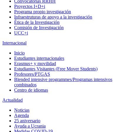
Convocatorias RRHH
Proyectos I+D+i
Programa propio investigación
Infraestruturas de apoyo a la investigación
Ética de la Investigación
Comisión de Investigación
UCC+i
Internacional
Inicio
Estudiantes internacionales
Erasmus+ y movilidad
Estudiantes Visitantes (Free Mover Students)
Profesores/PTGAS
Blended intensive programmes/Programas intensivos
combinados
Centro de idiomas
Actualidad
Noticias
Agenda
25 aniversario
Ayuda a Ucrania
Medidas COVID-19