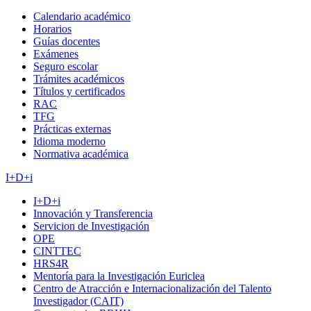
Calendario académico
Horarios
Guías docentes
Exámenes
Seguro escolar
Trámites académicos
Títulos y certificados
RAC
TFG
Prácticas externas
Idioma moderno
Normativa académica
I+D+i
I+D+i
Innovación y Transferencia
Servicion de Investigación
OPE
CINTTEC
HRS4R
Mentoría para la Investigación Euriclea
Centro de Atracción e Internacionalización del Talento
Investigador (CAIT)