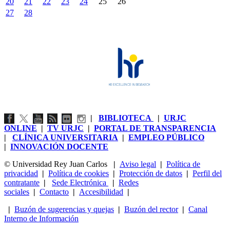
20
21
22
23
24
25
26
27
28
|
BIBLIOTECA
|
URJC
ONLINE
|
TV URJC
|
PORTAL DE TRANSPARENCIA
|
CLÍNICA UNIVERSITARIA
|
EMPLEO PÚBLICO
|
INNOVACIÓN DOCENTE
© Universidad Rey Juan Carlos
|
Aviso legal
|
Política de
privacidad
|
Política de cookies
|
Protección de datos
|
Perfil del
contratante
|
Sede Electrónica
|
Redes
sociales
|
Contacto
|
Accesibilidad
|
|
Buzón de sugerencias y quejas
|
Buzón del rector
|
Canal
Interno de Información