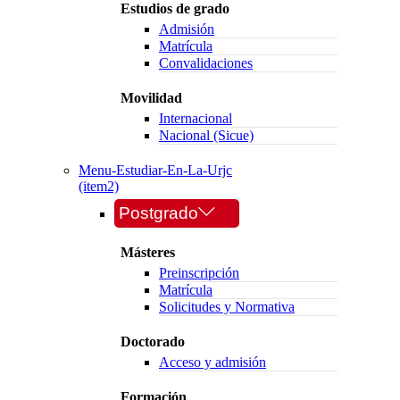
Estudios de grado
Admisión
Matrícula
Convalidaciones
Movilidad
Internacional
Nacional (Sicue)
Menu-Estudiar-En-La-Urjc
(item2)
Postgrado
Másteres
Preinscripción
Matrícula
Solicitudes y Normativa
Doctorado
Acceso y admisión
Formación