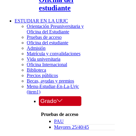
estudiante
ESTUDIAR EN LA URJC
Orientación Preuniversitaria y
Oficina del Estudiante
Pruebas de acceso
Oficina del estudiante
Admisión
Matrícula y convalidaciones
Vida universitaria
Oficina Internacional
Biblioteca
Precios públicos
Becas, ayudas y premios
Menu-Estudiar-En-La-Urjc
(item1)
Grado
Pruebas de acceso
PAU
Mayores 25/40/45