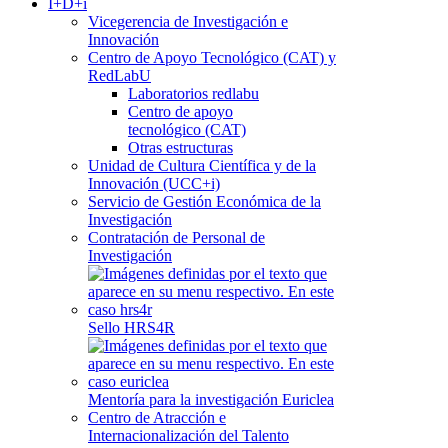
I+D+i
Vicegerencia de Investigación e
Innovación
Centro de Apoyo Tecnológico (CAT) y
RedLabU
Laboratorios redlabu
Centro de apoyo
tecnológico (CAT)
Otras estructuras
Unidad de Cultura Científica y de la
Innovación (UCC+i)
Servicio de Gestión Económica de la
Investigación
Contratación de Personal de
Investigación
Sello HRS4R
Mentoría para la investigación Euriclea
Centro de Atracción e
Internacionalización del Talento