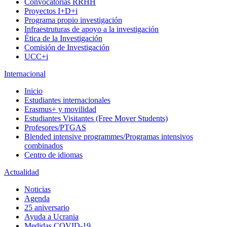
Convocatorias RRHH
Proyectos I+D+i
Programa propio investigación
Infraestruturas de apoyo a la investigación
Ética de la Investigación
Comisión de Investigación
UCC+i
Internacional
Inicio
Estudiantes internacionales
Erasmus+ y movilidad
Estudiantes Visitantes (Free Mover Students)
Profesores/PTGAS
Blended intensive programmes/Programas intensivos
combinados
Centro de idiomas
Actualidad
Noticias
Agenda
25 aniversario
Ayuda a Ucrania
Medidas COVID-19