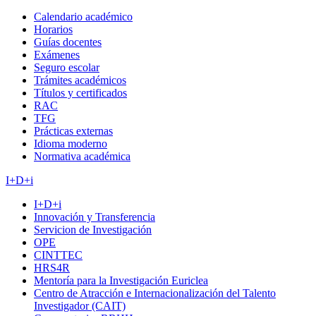
Calendario académico
Horarios
Guías docentes
Exámenes
Seguro escolar
Trámites académicos
Títulos y certificados
RAC
TFG
Prácticas externas
Idioma moderno
Normativa académica
I+D+i
I+D+i
Innovación y Transferencia
Servicion de Investigación
OPE
CINTTEC
HRS4R
Mentoría para la Investigación Euriclea
Centro de Atracción e Internacionalización del Talento
Investigador (CAIT)