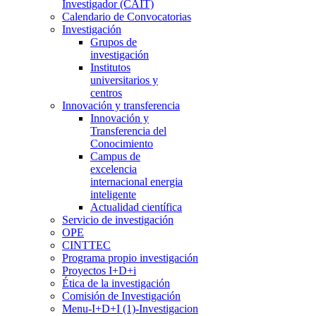
Investigador (CAIT)
Calendario de Convocatorias
Investigación
Grupos de
investigación
Institutos
universitarios y
centros
Innovación y transferencia
Innovación y
Transferencia del
Conocimiento
Campus de
excelencia
internacional energia
inteligente
Actualidad científica
Servicio de investigación
OPE
CINTTEC
Programa propio investigación
Proyectos I+D+i
Ética de la investigación
Comisión de Investigación
Menu-I+D+I (1)-Investigacion