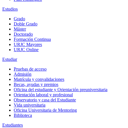
Estudios
Grado
Doble Grado
Máster
Doctorado
Formación Continua
URJC Mayores
URJC Online
Estudiar
Pruebas de acceso
Admisión
Matrícula y convalidaciones
Becas, ayudas y premios
Oficina del estudiante y Orientación preuniversitaria
Orientación laboral y profesional
Observatorio y casa del Estudiante
Vida universitaria
Oficina Universitaria de Mentoring
Biblioteca
Estudiantes