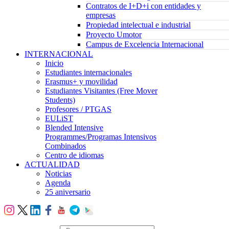
Contratos de I+D+i con entidades y
empresas
Propiedad intelectual e industrial
Proyecto Umotor
Campus de Excelencia Internacional
INTERNACIONAL
Inicio
Estudiantes internacionales
Erasmus+ y movilidad
Estudiantes Visitantes (Free Mover
Students)
Profesores / PTGAS
EULiST
Blended Intensive
Programmes/Programas Intensivos
Combinados
Centro de idiomas
ACTUALIDAD
Noticias
Agenda
25 aniversario