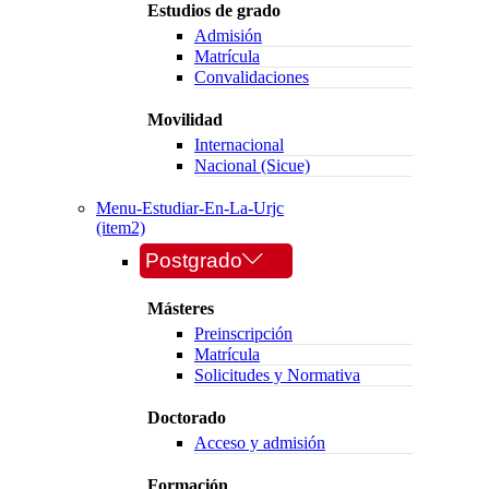
Estudios de grado
Admisión
Matrícula
Convalidaciones
Movilidad
Internacional
Nacional (Sicue)
Menu-Estudiar-En-La-Urjc
(item2)
Postgrado
Másteres
Preinscripción
Matrícula
Solicitudes y Normativa
Doctorado
Acceso y admisión
Formación