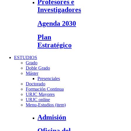
Profesores e
Investigadores
Agenda 2030
Plan
Estratégico
ESTUDIOS
Grado
Doble Grado
Máster
Presenciales
Doctorado
Formación Continua
URJC Mayores
URJC online
Menu-Estudios (item)
Admisión
Oficina del