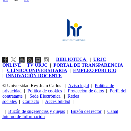
|
BIBLIOTECA
|
URJC
ONLINE
|
TV URJC
|
PORTAL DE TRANSPARENCIA
|
CLÍNICA UNIVERSITARIA
|
EMPLEO PÚBLICO
|
INNOVACIÓN DOCENTE
© Universidad Rey Juan Carlos
|
Aviso legal
|
Política de
privacidad
|
Política de cookies
|
Protección de datos
|
Perfil del
contratante
|
Sede Electrónica
|
Redes
sociales
|
Contacto
|
Accesibilidad
|
|
Buzón de sugerencias y quejas
|
Buzón del rector
|
Canal
Interno de Información