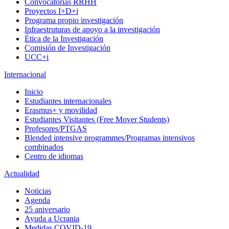
Convocatorias RRHH
Proyectos I+D+i
Programa propio investigación
Infraestruturas de apoyo a la investigación
Ética de la Investigación
Comisión de Investigación
UCC+i
Internacional
Inicio
Estudiantes internacionales
Erasmus+ y movilidad
Estudiantes Visitantes (Free Mover Students)
Profesores/PTGAS
Blended intensive programmes/Programas intensivos
combinados
Centro de idiomas
Actualidad
Noticias
Agenda
25 aniversario
Ayuda a Ucrania
Medidas COVID-19