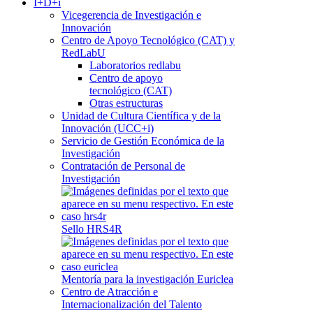
I+D+i
Vicegerencia de Investigación e
Innovación
Centro de Apoyo Tecnológico (CAT) y
RedLabU
Laboratorios redlabu
Centro de apoyo
tecnológico (CAT)
Otras estructuras
Unidad de Cultura Científica y de la
Innovación (UCC+i)
Servicio de Gestión Económica de la
Investigación
Contratación de Personal de
Investigación
Sello HRS4R
Mentoría para la investigación Euriclea
Centro de Atracción e
Internacionalización del Talento