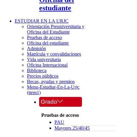
estudiante
ESTUDIAR EN LA URJC
Orientación Preuniversitaria y
Oficina del Estudiante
Pruebas de acceso
Oficina del estudiante
Admisión
Matrícula y convalidaciones
Vida universitaria
Oficina Internacional
Biblioteca
Precios públicos
Becas, ayudas y premios
Menu-Estudiar-En-La-Urjc
(item1)
Grado
Pruebas de acceso
PAU
Mayores 25/40/45