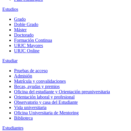
Estudios
Grado
Doble Grado
Máster
Doctorado
Formación Continua
URJC Mayores
URJC Online
Estudiar
Pruebas de acceso
Admisión
Matrícula y convalidaciones
Becas, ayudas y premios
Oficina del estudiante y Orientación preuniversitaria
Orientación laboral y profesional
Observatorio y casa del Estudiante
Vida universitaria
Oficina Universitaria de Mentoring
Biblioteca
Estudiantes