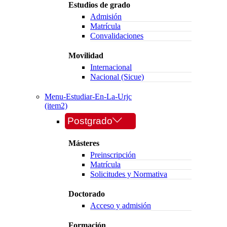
Estudios de grado
Admisión
Matrícula
Convalidaciones
Movilidad
Internacional
Nacional (Sicue)
Menu-Estudiar-En-La-Urjc
(item2)
Postgrado
Másteres
Preinscripción
Matrícula
Solicitudes y Normativa
Doctorado
Acceso y admisión
Formación