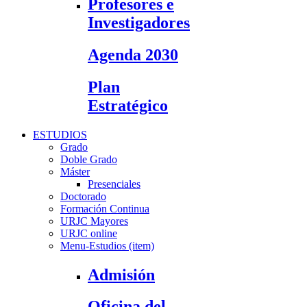
Profesores e
Investigadores
Agenda 2030
Plan
Estratégico
ESTUDIOS
Grado
Doble Grado
Máster
Presenciales
Doctorado
Formación Continua
URJC Mayores
URJC online
Menu-Estudios (item)
Admisión
Oficina del