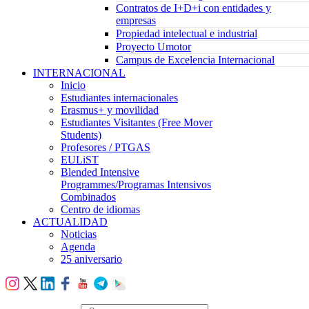
Contratos de I+D+i con entidades y
empresas
Propiedad intelectual e industrial
Proyecto Umotor
Campus de Excelencia Internacional
INTERNACIONAL
Inicio
Estudiantes internacionales
Erasmus+ y movilidad
Estudiantes Visitantes (Free Mover
Students)
Profesores / PTGAS
EULiST
Blended Intensive
Programmes/Programas Intensivos
Combinados
Centro de idiomas
ACTUALIDAD
Noticias
Agenda
25 aniversario