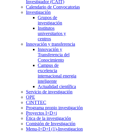
Investigador (CAIT)
Calendario de Convocatorias
Investigación
Grupos de
investigación
Institutos
universitarios y
centros
Innovación y transferencia
Innovación y
Transferencia del
Conocimiento
Campus de
excelencia
internacional energia
inteligente
Actualidad científica
Servicio de investigación
OPE
CINTTEC
Programa propio investigación
Proyectos I+D+i
Ética de la investigación
Comisión de Investigación
Menu-I+D+I (1)-Investigacion