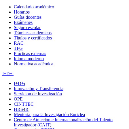
Calendario académico
Horarios
Guías docentes
Exámenes
Seguro escolar
Trámites académicos
Títulos y certificados
RAC
TFG
Prácticas externas
Idioma moderno
Normativa académica
I+D+i
I+D+i
Innovación y Transferencia
Servicion de Investigación
OPE
CINTTEC
HRS4R
Mentoría para la Investigación Euriclea
Centro de Atracción e Internacionalización del Talento
Investigador (CAIT)