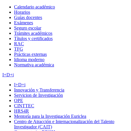
Calendario académico
Horarios
Guías docentes
Exámenes
Seguro escolar
Trámites académicos
Títulos y certificados
RAC
TFG
Prácticas externas
Idioma moderno
Normativa académica
I+D+i
I+D+i
Innovación y Transferencia
Servicion de Investigación
OPE
CINTTEC
HRS4R
Mentoría para la Investigación Euriclea
Centro de Atracción e Internacionalización del Talento
Investigador (CAIT)