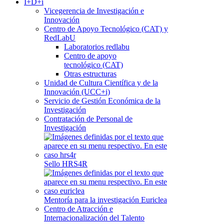
I+D+i
Vicegerencia de Investigación e
Innovación
Centro de Apoyo Tecnológico (CAT) y
RedLabU
Laboratorios redlabu
Centro de apoyo
tecnológico (CAT)
Otras estructuras
Unidad de Cultura Científica y de la
Innovación (UCC+i)
Servicio de Gestión Económica de la
Investigación
Contratación de Personal de
Investigación
Sello HRS4R
Mentoría para la investigación Euriclea
Centro de Atracción e
Internacionalización del Talento