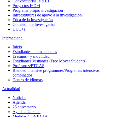
Convocatorias RRHH
Proyectos I+D+i
Programa propio investigación
Infraestruturas de apoyo a la investigación
Ética de la Investigación
Comisión de Investigación
UCC+i
Internacional
Inicio
Estudiantes internacionales
Erasmus+ y movilidad
Estudiantes Visitantes (Free Mover Students)
Profesores/PTGAS
Blended intensive programmes/Programas intensivos
combinados
Centro de idiomas
Actualidad
Noticias
Agenda
25 aniversario
Ayuda a Ucrania
Medidas COVID-19