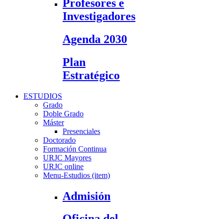
Profesores e
Investigadores
Agenda 2030
Plan
Estratégico
ESTUDIOS
Grado
Doble Grado
Máster
Presenciales
Doctorado
Formación Continua
URJC Mayores
URJC online
Menu-Estudios (item)
Admisión
Oficina del