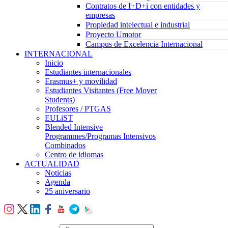
Contratos de I+D+i con entidades y
empresas
Propiedad intelectual e industrial
Proyecto Umotor
Campus de Excelencia Internacional
INTERNACIONAL
Inicio
Estudiantes internacionales
Erasmus+ y movilidad
Estudiantes Visitantes (Free Mover
Students)
Profesores / PTGAS
EULiST
Blended Intensive
Programmes/Programas Intensivos
Combinados
Centro de idiomas
ACTUALIDAD
Noticias
Agenda
25 aniversario