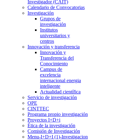
Investigador (CAIT)
Calendario de Convocatorias
Investigación
Grupos de
investigación
Institutos
universitarios y
centros
Innovación y transferencia
Innovación y
Transferencia del
Conocimiento
Campus de
excelencia
internacional energia
inteligente
Actualidad científica
Servicio de investigación
OPE
CINTTEC
Programa propio investigación
Proyectos I+D+i
Ética de la investigación
Comisión de Investigación
Menu-I+D+I (1)-Investigacion