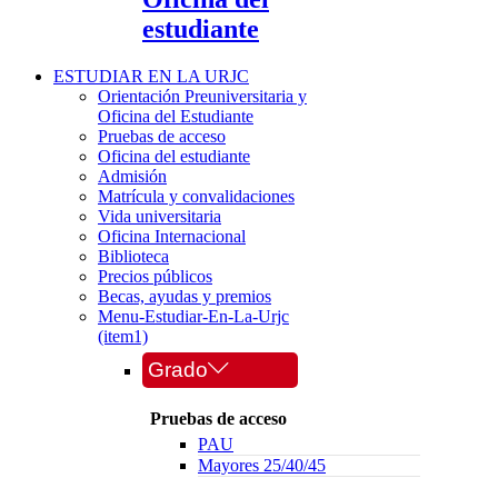
estudiante
ESTUDIAR EN LA URJC
Orientación Preuniversitaria y
Oficina del Estudiante
Pruebas de acceso
Oficina del estudiante
Admisión
Matrícula y convalidaciones
Vida universitaria
Oficina Internacional
Biblioteca
Precios públicos
Becas, ayudas y premios
Menu-Estudiar-En-La-Urjc
(item1)
Grado
Pruebas de acceso
PAU
Mayores 25/40/45