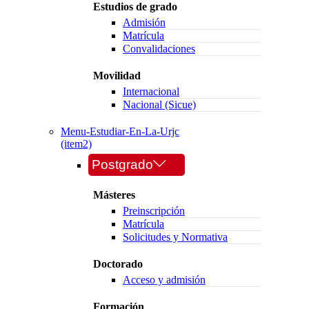
Estudios de grado
Admisión
Matrícula
Convalidaciones
Movilidad
Internacional
Nacional (Sicue)
Menu-Estudiar-En-La-Urjc
(item2)
Postgrado
Másteres
Preinscripción
Matrícula
Solicitudes y Normativa
Doctorado
Acceso y admisión
Formación