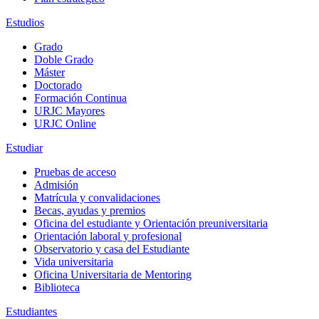
Estudios
Grado
Doble Grado
Máster
Doctorado
Formación Continua
URJC Mayores
URJC Online
Estudiar
Pruebas de acceso
Admisión
Matrícula y convalidaciones
Becas, ayudas y premios
Oficina del estudiante y Orientación preuniversitaria
Orientación laboral y profesional
Observatorio y casa del Estudiante
Vida universitaria
Oficina Universitaria de Mentoring
Biblioteca
Estudiantes