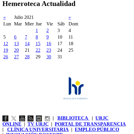
Hemeroteca Actualidad
«
Julio 2021
»
Lun
Mar
Mier
Jue
Vie
Sáb
Dom
1
2
3
4
5
6
7
8
9
10
11
12
13
14
15
16
17
18
19
20
21
22
23
24
25
26
27
28
29
30
31
|
BIBLIOTECA
|
URJC
ONLINE
|
TV URJC
|
PORTAL DE TRANSPARENCIA
|
CLÍNICA UNIVERSITARIA
|
EMPLEO PÚBLICO