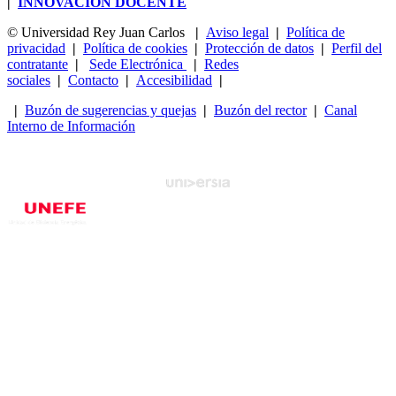
|
INNOVACIÓN DOCENTE
© Universidad Rey Juan Carlos
|
Aviso legal
|
Política de
privacidad
|
Política de cookies
|
Protección de datos
|
Perfil del
contratante
|
Sede Electrónica
|
Redes
sociales
|
Contacto
|
Accesibilidad
|
|
Buzón de sugerencias y quejas
|
Buzón del rector
|
Canal
Interno de Información