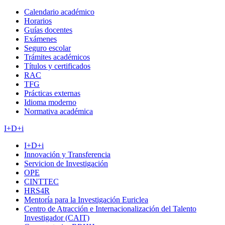
Calendario académico
Horarios
Guías docentes
Exámenes
Seguro escolar
Trámites académicos
Títulos y certificados
RAC
TFG
Prácticas externas
Idioma moderno
Normativa académica
I+D+i
I+D+i
Innovación y Transferencia
Servicion de Investigación
OPE
CINTTEC
HRS4R
Mentoría para la Investigación Euriclea
Centro de Atracción e Internacionalización del Talento
Investigador (CAIT)