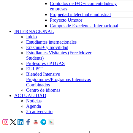
Contratos de I+D+i con entidades y
empresas
Propiedad intelectual e industrial
Proyecto Umotor
Campus de Excelencia Internacional
INTERNACIONAL
Inicio
Estudiantes internacionales
Erasmus+ y movilidad
Estudiantes Visitantes (Free Mover
Students)
Profesores / PTGAS
EULiST
Blended Intensive
Programmes/Programas Intensivos
Combinados
Centro de idiomas
ACTUALIDAD
Noticias
Agenda
25 aniversario