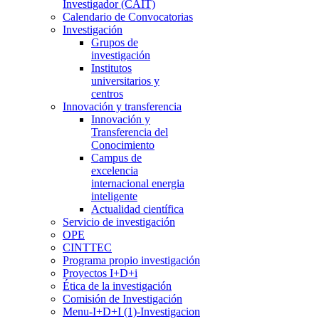
Investigador (CAIT)
Calendario de Convocatorias
Investigación
Grupos de
investigación
Institutos
universitarios y
centros
Innovación y transferencia
Innovación y
Transferencia del
Conocimiento
Campus de
excelencia
internacional energia
inteligente
Actualidad científica
Servicio de investigación
OPE
CINTTEC
Programa propio investigación
Proyectos I+D+i
Ética de la investigación
Comisión de Investigación
Menu-I+D+I (1)-Investigacion