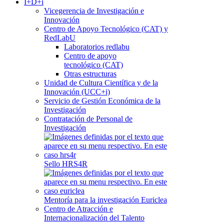
I+D+i
Vicegerencia de Investigación e
Innovación
Centro de Apoyo Tecnológico (CAT) y
RedLabU
Laboratorios redlabu
Centro de apoyo
tecnológico (CAT)
Otras estructuras
Unidad de Cultura Científica y de la
Innovación (UCC+i)
Servicio de Gestión Económica de la
Investigación
Contratación de Personal de
Investigación
Sello HRS4R
Mentoría para la investigación Euriclea
Centro de Atracción e
Internacionalización del Talento