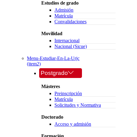
Estudios de grado
Admisión
Matrícula
Convalidaciones
Movilidad
Internacional
Nacional (Sicue)
Menu-Estudiar-En-La-Urjc
(item2)
Postgrado
Másteres
Preinscripción
Matrícula
Solicitudes y Normativa
Doctorado
Acceso y admisión
Formación