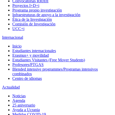
Convocatorias RRHH
Proyectos I+D+i
Programa propio investigación
Infraestruturas de apoyo a la investigación
Ética de la Investigación
Comisión de Investigación
UCC+i
Internacional
Inicio
Estudiantes internacionales
Erasmus+ y movilidad
Estudiantes Visitantes (Free Mover Students)
Profesores/PTGAS
Blended intensive programmes/Programas intensivos
combinados
Centro de idiomas
Actualidad
Noticias
Agenda
25 aniversario
Ayuda a Ucrania
Medidas COVID-19