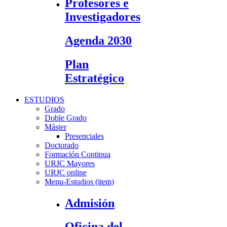
Profesores e
Investigadores
Agenda 2030
Plan
Estratégico
ESTUDIOS
Grado
Doble Grado
Máster
Presenciales
Doctorado
Formación Continua
URJC Mayores
URJC online
Menu-Estudios (item)
Admisión
Oficina del