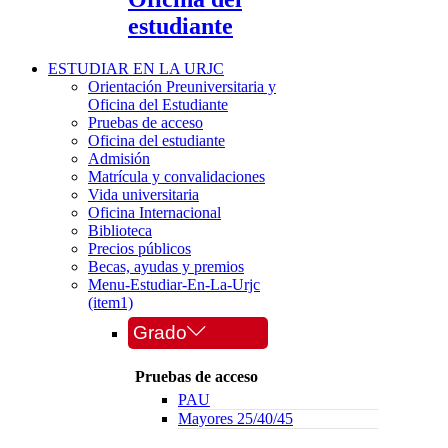
estudiante
ESTUDIAR EN LA URJC
Orientación Preuniversitaria y
Oficina del Estudiante
Pruebas de acceso
Oficina del estudiante
Admisión
Matrícula y convalidaciones
Vida universitaria
Oficina Internacional
Biblioteca
Precios públicos
Becas, ayudas y premios
Menu-Estudiar-En-La-Urjc
(item1)
Grado
Pruebas de acceso
PAU
Mayores 25/40/45