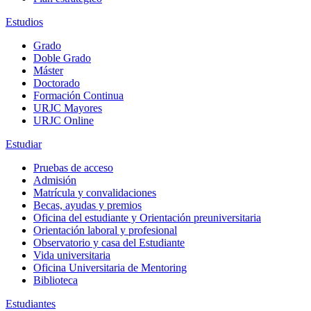
Estudios
Grado
Doble Grado
Máster
Doctorado
Formación Continua
URJC Mayores
URJC Online
Estudiar
Pruebas de acceso
Admisión
Matrícula y convalidaciones
Becas, ayudas y premios
Oficina del estudiante y Orientación preuniversitaria
Orientación laboral y profesional
Observatorio y casa del Estudiante
Vida universitaria
Oficina Universitaria de Mentoring
Biblioteca
Estudiantes