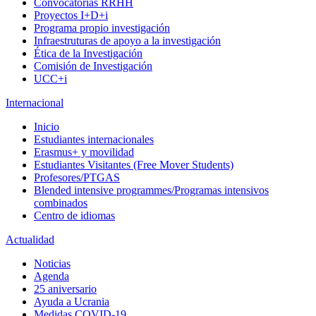
Convocatorias RRHH
Proyectos I+D+i
Programa propio investigación
Infraestruturas de apoyo a la investigación
Ética de la Investigación
Comisión de Investigación
UCC+i
Internacional
Inicio
Estudiantes internacionales
Erasmus+ y movilidad
Estudiantes Visitantes (Free Mover Students)
Profesores/PTGAS
Blended intensive programmes/Programas intensivos
combinados
Centro de idiomas
Actualidad
Noticias
Agenda
25 aniversario
Ayuda a Ucrania
Medidas COVID-19