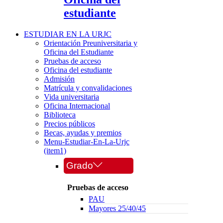
estudiante
ESTUDIAR EN LA URJC
Orientación Preuniversitaria y
Oficina del Estudiante
Pruebas de acceso
Oficina del estudiante
Admisión
Matrícula y convalidaciones
Vida universitaria
Oficina Internacional
Biblioteca
Precios públicos
Becas, ayudas y premios
Menu-Estudiar-En-La-Urjc
(item1)
Grado
Pruebas de acceso
PAU
Mayores 25/40/45