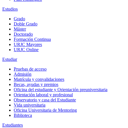
Estudios
Grado
Doble Grado
Máster
Doctorado
Formación Continua
URJC Mayores
URJC Online
Estudiar
Pruebas de acceso
Admisión
Matrícula y convalidaciones
Becas, ayudas y premios
Oficina del estudiante y Orientación preuniversitaria
Orientación laboral y profesional
Observatorio y casa del Estudiante
Vida universitaria
Oficina Universitaria de Mentoring
Biblioteca
Estudiantes