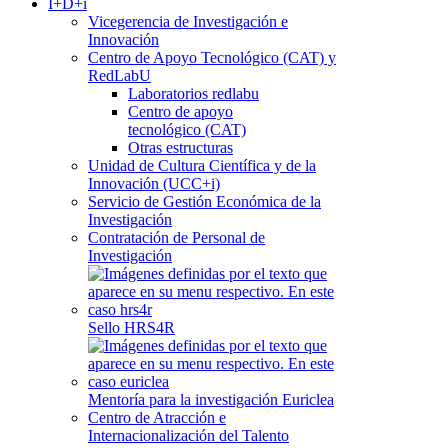
I+D+i
Vicegerencia de Investigación e
Innovación
Centro de Apoyo Tecnológico (CAT) y
RedLabU
Laboratorios redlabu
Centro de apoyo
tecnológico (CAT)
Otras estructuras
Unidad de Cultura Científica y de la
Innovación (UCC+i)
Servicio de Gestión Económica de la
Investigación
Contratación de Personal de
Investigación
Sello HRS4R
Mentoría para la investigación Euriclea
Centro de Atracción e
Internacionalización del Talento