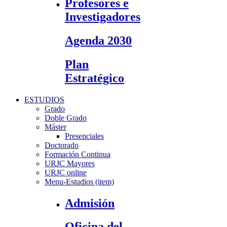
Profesores e
Investigadores
Agenda 2030
Plan
Estratégico
ESTUDIOS
Grado
Doble Grado
Máster
Presenciales
Doctorado
Formación Continua
URJC Mayores
URJC online
Menu-Estudios (item)
Admisión
Oficina del