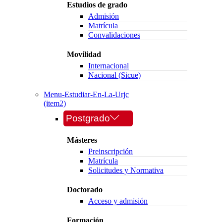
Estudios de grado
Admisión
Matrícula
Convalidaciones
Movilidad
Internacional
Nacional (Sicue)
Menu-Estudiar-En-La-Urjc
(item2)
Postgrado
Másteres
Preinscripción
Matrícula
Solicitudes y Normativa
Doctorado
Acceso y admisión
Formación