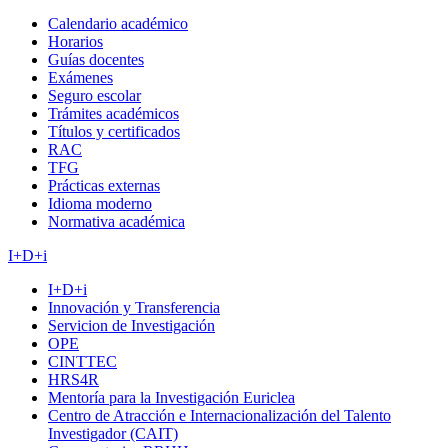
Calendario académico
Horarios
Guías docentes
Exámenes
Seguro escolar
Trámites académicos
Títulos y certificados
RAC
TFG
Prácticas externas
Idioma moderno
Normativa académica
I+D+i
I+D+i
Innovación y Transferencia
Servicion de Investigación
OPE
CINTTEC
HRS4R
Mentoría para la Investigación Euriclea
Centro de Atracción e Internacionalización del Talento
Investigador (CAIT)