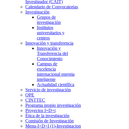
Investigador (CAIT)
Calendario de Convocatorias
Investigación
Grupos de
investigación
Institutos
universitarios y
centros
Innovación y transferencia
Innovación y
Transferencia del
Conocimiento
Campus de
excelencia
internacional energia
inteligente
Actualidad científica
Servicio de investigación
OPE
CINTTEC
Programa propio investigación
Proyectos I+D+i
Ética de la investigación
Comisión de Investigación
Menu-I+D+I (1)-Investigacion