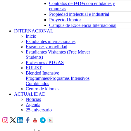
Contratos de I+D+i con entidades y
empresas
Propiedad intelectual e industrial
Proyecto Umotor
Campus de Excelencia Internacional
INTERNACIONAL
Inicio
Estudiantes internacionales
Erasmus+ y movilidad
Estudiantes Visitantes (Free Mover
Students)
Profesores / PTGAS
EULiST
Blended Intensive
Programmes/Programas Intensivos
Combinados
Centro de idiomas
ACTUALIDAD
Noticias
Agenda
25 aniversario