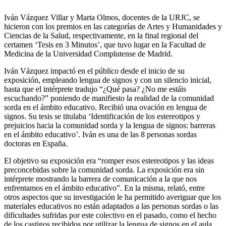
Iván Vázquez Villar y Marta Olmos, docentes de la URJC, se
hicieron con los premios en las categorías de Artes y Humanidades y
Ciencias de la Salud, respectivamente, en la final regional del
certamen ‘Tesis en 3 Minutos’, que tuvo lugar en la Facultad de
Medicina de la Universidad Complutense de Madrid.
Iván Vázquez impactó en el público desde el inicio de su
exposición, empleando lengua de signos y con un silencio inicial,
hasta que el intérprete tradujo “¿Qué pasa? ¿No me estáis
escuchando?” poniendo de manifiesto la realidad de la comunidad
sorda en el ámbito educativo. Recibió una ovación en lengua de
signos. Su tesis se titulaba ‘Identificación de los estereotipos y
prejuicios hacia la comunidad sorda y la lengua de signos: barreras
en el ámbito educativo’. Iván es una de las 8 personas sordas
doctoras en España.
El objetivo su exposición era “romper esos estereotipos y las ideas
preconcebidas sobre la comunidad sorda. La exposición era sin
intérprete mostrando la barrera de comunicación a la que nos
enfrentamos en el ámbito educativo”. En la misma, relató, entre
otros aspectos que su investigación le ha permitido averiguar que los
materiales educativos no están adaptados a las personas sordas o las
dificultades sufridas por este colectivo en el pasado, como el hecho
de los castigos recibidos por utilizar la lengua de signos en el aula.