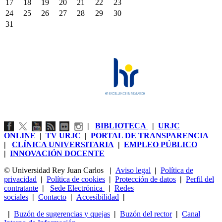
17
18
19
20
21
22
23
24
25
26
27
28
29
30
31
|
BIBLIOTECA
|
URJC
ONLINE
|
TV URJC
|
PORTAL DE TRANSPARENCIA
|
CLÍNICA UNIVERSITARIA
|
EMPLEO PÚBLICO
|
INNOVACIÓN DOCENTE
© Universidad Rey Juan Carlos
|
Aviso legal
|
Política de
privacidad
|
Política de cookies
|
Protección de datos
|
Perfil del
contratante
|
Sede Electrónica
|
Redes
sociales
|
Contacto
|
Accesibilidad
|
|
Buzón de sugerencias y quejas
|
Buzón del rector
|
Canal