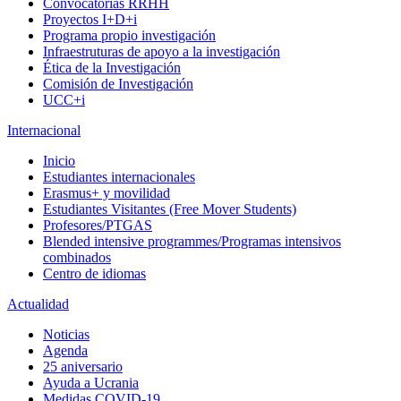
Convocatorias RRHH
Proyectos I+D+i
Programa propio investigación
Infraestruturas de apoyo a la investigación
Ética de la Investigación
Comisión de Investigación
UCC+i
Internacional
Inicio
Estudiantes internacionales
Erasmus+ y movilidad
Estudiantes Visitantes (Free Mover Students)
Profesores/PTGAS
Blended intensive programmes/Programas intensivos
combinados
Centro de idiomas
Actualidad
Noticias
Agenda
25 aniversario
Ayuda a Ucrania
Medidas COVID-19