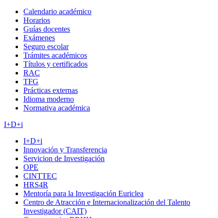
Calendario académico
Horarios
Guías docentes
Exámenes
Seguro escolar
Trámites académicos
Títulos y certificados
RAC
TFG
Prácticas externas
Idioma moderno
Normativa académica
I+D+i
I+D+i
Innovación y Transferencia
Servicion de Investigación
OPE
CINTTEC
HRS4R
Mentoría para la Investigación Euriclea
Centro de Atracción e Internacionalización del Talento
Investigador (CAIT)