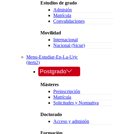
Estudios de grado
Admisión
Matrícula
Convalidaciones
Movilidad
Internacional
Nacional (Sicue)
Menu-Estudiar-En-La-Urjc
(item2)
Postgrado
Másteres
Preinscripción
Matrícula
Solicitudes y Normativa
Doctorado
Acceso y admisión
Formación