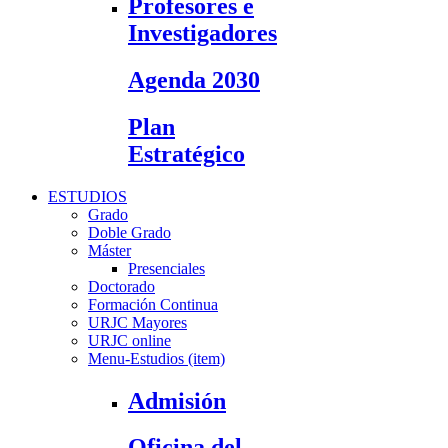
Profesores e
Investigadores
Agenda 2030
Plan
Estratégico
ESTUDIOS
Grado
Doble Grado
Máster
Presenciales
Doctorado
Formación Continua
URJC Mayores
URJC online
Menu-Estudios (item)
Admisión
Oficina del