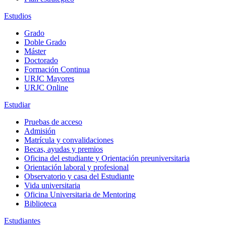
Estudios
Grado
Doble Grado
Máster
Doctorado
Formación Continua
URJC Mayores
URJC Online
Estudiar
Pruebas de acceso
Admisión
Matrícula y convalidaciones
Becas, ayudas y premios
Oficina del estudiante y Orientación preuniversitaria
Orientación laboral y profesional
Observatorio y casa del Estudiante
Vida universitaria
Oficina Universitaria de Mentoring
Biblioteca
Estudiantes