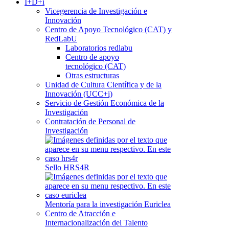
I+D+i
Vicegerencia de Investigación e
Innovación
Centro de Apoyo Tecnológico (CAT) y
RedLabU
Laboratorios redlabu
Centro de apoyo
tecnológico (CAT)
Otras estructuras
Unidad de Cultura Científica y de la
Innovación (UCC+i)
Servicio de Gestión Económica de la
Investigación
Contratación de Personal de
Investigación
Sello HRS4R
Mentoría para la investigación Euriclea
Centro de Atracción e
Internacionalización del Talento