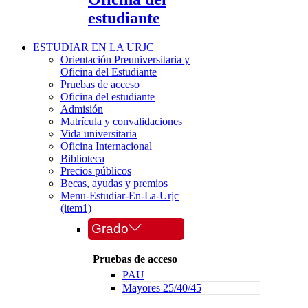
estudiante
ESTUDIAR EN LA URJC
Orientación Preuniversitaria y
Oficina del Estudiante
Pruebas de acceso
Oficina del estudiante
Admisión
Matrícula y convalidaciones
Vida universitaria
Oficina Internacional
Biblioteca
Precios públicos
Becas, ayudas y premios
Menu-Estudiar-En-La-Urjc
(item1)
Grado
Pruebas de acceso
PAU
Mayores 25/40/45