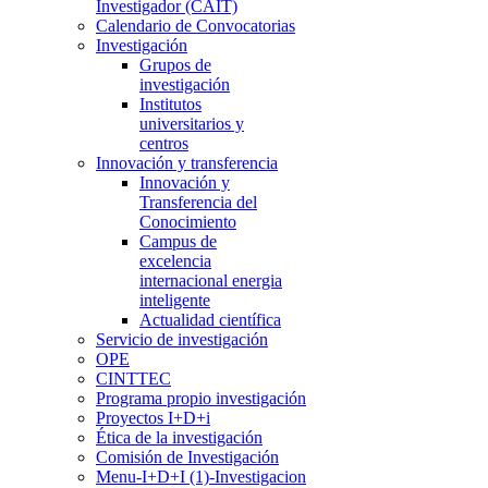
Investigador (CAIT)
Calendario de Convocatorias
Investigación
Grupos de
investigación
Institutos
universitarios y
centros
Innovación y transferencia
Innovación y
Transferencia del
Conocimiento
Campus de
excelencia
internacional energia
inteligente
Actualidad científica
Servicio de investigación
OPE
CINTTEC
Programa propio investigación
Proyectos I+D+i
Ética de la investigación
Comisión de Investigación
Menu-I+D+I (1)-Investigacion