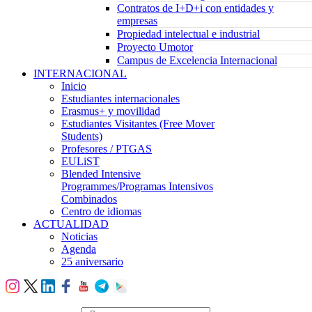
Contratos de I+D+i con entidades y
empresas
Propiedad intelectual e industrial
Proyecto Umotor
Campus de Excelencia Internacional
INTERNACIONAL
Inicio
Estudiantes internacionales
Erasmus+ y movilidad
Estudiantes Visitantes (Free Mover
Students)
Profesores / PTGAS
EULiST
Blended Intensive
Programmes/Programas Intensivos
Combinados
Centro de idiomas
ACTUALIDAD
Noticias
Agenda
25 aniversario