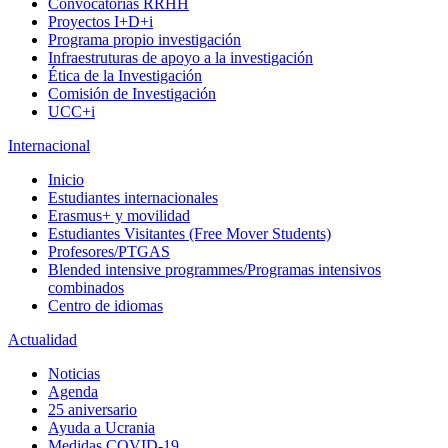
Convocatorias RRHH
Proyectos I+D+i
Programa propio investigación
Infraestruturas de apoyo a la investigación
Ética de la Investigación
Comisión de Investigación
UCC+i
Internacional
Inicio
Estudiantes internacionales
Erasmus+ y movilidad
Estudiantes Visitantes (Free Mover Students)
Profesores/PTGAS
Blended intensive programmes/Programas intensivos
combinados
Centro de idiomas
Actualidad
Noticias
Agenda
25 aniversario
Ayuda a Ucrania
Medidas COVID-19