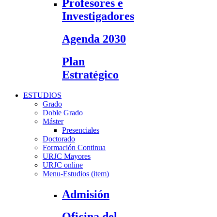
Profesores e
Investigadores
Agenda 2030
Plan
Estratégico
ESTUDIOS
Grado
Doble Grado
Máster
Presenciales
Doctorado
Formación Continua
URJC Mayores
URJC online
Menu-Estudios (item)
Admisión
Oficina del