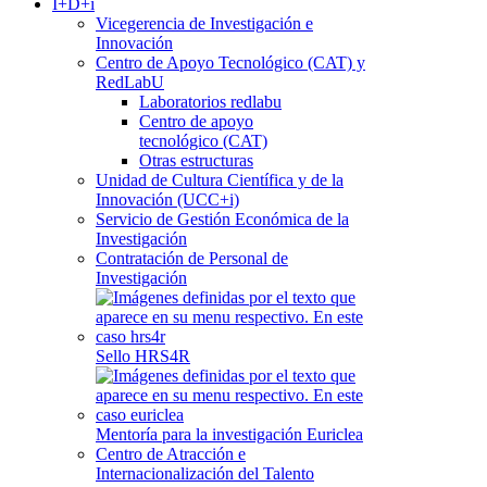
I+D+i
Vicegerencia de Investigación e
Innovación
Centro de Apoyo Tecnológico (CAT) y
RedLabU
Laboratorios redlabu
Centro de apoyo
tecnológico (CAT)
Otras estructuras
Unidad de Cultura Científica y de la
Innovación (UCC+i)
Servicio de Gestión Económica de la
Investigación
Contratación de Personal de
Investigación
Sello HRS4R
Mentoría para la investigación Euriclea
Centro de Atracción e
Internacionalización del Talento