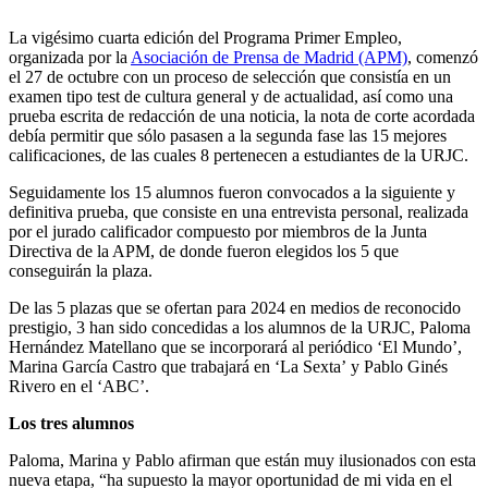
La vigésimo cuarta edición del Programa Primer Empleo,
organizada por la
Asociación de Prensa de Madrid (APM)
, comenzó
el 27 de octubre con un proceso de selección que consistía en un
examen tipo test de cultura general y de actualidad, así como una
prueba escrita de redacción de una noticia, la nota de corte acordada
debía permitir que sólo pasasen a la segunda fase las 15 mejores
calificaciones, de las cuales 8 pertenecen a estudiantes de la URJC.
Seguidamente los 15 alumnos fueron convocados a la siguiente y
definitiva prueba, que consiste en una entrevista personal, realizada
por el jurado calificador compuesto por miembros de la Junta
Directiva de la APM, de donde fueron elegidos los 5 que
conseguirán la plaza.
De las 5 plazas que se ofertan para 2024 en medios de reconocido
prestigio, 3
han sido concedidas a los alumnos de la URJC, Paloma
Hernández Matellano que se incorporará al periódico ‘El Mundo’,
Marina García Castro que trabajará en ‘La Sexta’ y Pablo Ginés
Rivero en el ‘ABC’.
Los tres alumnos
Paloma, Marina y Pablo afirman que están muy ilusionados con esta
nueva etapa, “ha supuesto la mayor oportunidad de mi vida en el