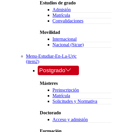
Estudios de grado
Admisión
Matrícula
Convalidaciones
Movilidad
Internacional
Nacional (Sicue)
Menu-Estudiar-En-La-Urjc
(item2)
Postgrado
Másteres
Preinscripción
Matrícula
Solicitudes y Normativa
Doctorado
Acceso y admisión
Formación