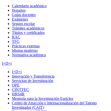
Calendario académico
Horarios
Guías docentes
Exámenes
Seguro escolar
Trámites académicos
Títulos y certificados
RAC
TFG
Prácticas externas
Idioma moderno
Normativa académica
I+D+i
I+D+i
Innovación y Transferencia
Servicion de Investigación
OPE
CINTTEC
HRS4R
Mentoría para la Investigación Euriclea
Centro de Atracción e Internacionalización del Talento
Investigador (CAIT)