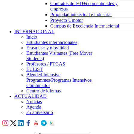
Contratos de I+D+i con entidades y
empresas
Propiedad intelectual e industrial
Proyecto Umotor
Campus de Excelencia Internacional
INTERNACIONAL
Inicio
Estudiantes internacionales
Erasmus+ y movilidad
Estudiantes Visitantes (Free Mover
Students)
Profesores / PTGAS
EULiST
Blended Intensive
Programmes/Programas Intensivos
Combinados
Centro de idiomas
ACTUALIDAD
Noticias
Agenda
25 aniversario