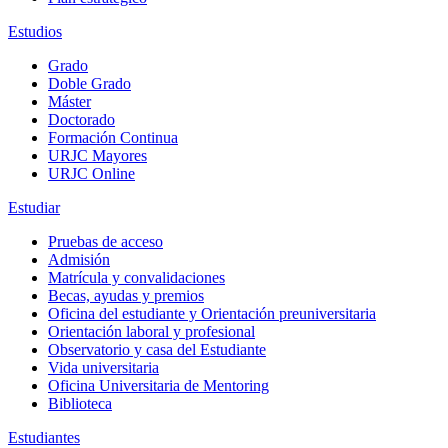
Estudios
Grado
Doble Grado
Máster
Doctorado
Formación Continua
URJC Mayores
URJC Online
Estudiar
Pruebas de acceso
Admisión
Matrícula y convalidaciones
Becas, ayudas y premios
Oficina del estudiante y Orientación preuniversitaria
Orientación laboral y profesional
Observatorio y casa del Estudiante
Vida universitaria
Oficina Universitaria de Mentoring
Biblioteca
Estudiantes