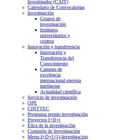
Investigador (CAIT)
Calendario de Convocatorias
Investigación
Grupos de
investigación
Institutos
universitarios y
centros
Innovación y transferencia
Innovación y
Transferencia del
Conocimiento
Campus de
excelencia
internacional energia
inteligente
Actualidad científica
Servicio de investigación
OPE
CINTTEC
Programa propio investigación
Proyectos I+D+i
Ética de la investigación
Comisión de Investigación
Menu-I+D+I (1)-Investigacion