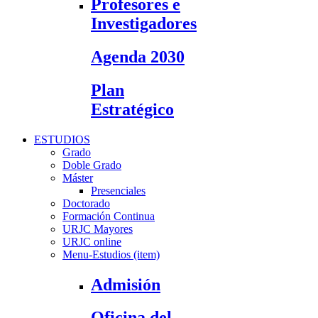
Profesores e
Investigadores
Agenda 2030
Plan
Estratégico
ESTUDIOS
Grado
Doble Grado
Máster
Presenciales
Doctorado
Formación Continua
URJC Mayores
URJC online
Menu-Estudios (item)
Admisión
Oficina del