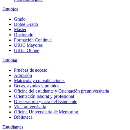
Estudios
Grado
Doble Grado
Máster
Doctorado
Formación Continua
URJC Mayores
URJC Online
Estudiar
Pruebas de acceso
Admisión
Matrícula y convalidaciones
Becas, ayudas y premios
Oficina del estudiante y Orientación preuniversitaria
Orientación laboral y profesional
Observatorio y casa del Estudiante
Vida universitaria
Oficina Universitaria de Mentoring
Biblioteca
Estudiantes