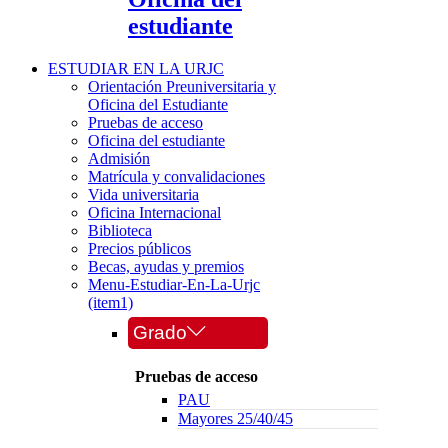
estudiante
ESTUDIAR EN LA URJC
Orientación Preuniversitaria y
Oficina del Estudiante
Pruebas de acceso
Oficina del estudiante
Admisión
Matrícula y convalidaciones
Vida universitaria
Oficina Internacional
Biblioteca
Precios públicos
Becas, ayudas y premios
Menu-Estudiar-En-La-Urjc
(item1)
Grado
Pruebas de acceso
PAU
Mayores 25/40/45