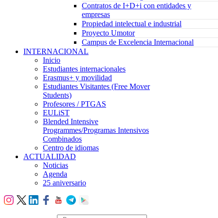
Contratos de I+D+i con entidades y
empresas
Propiedad intelectual e industrial
Proyecto Umotor
Campus de Excelencia Internacional
INTERNACIONAL
Inicio
Estudiantes internacionales
Erasmus+ y movilidad
Estudiantes Visitantes (Free Mover
Students)
Profesores / PTGAS
EULiST
Blended Intensive
Programmes/Programas Intensivos
Combinados
Centro de idiomas
ACTUALIDAD
Noticias
Agenda
25 aniversario