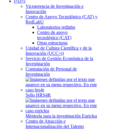
I+D+i
Vicegerencia de Investigación e
Innovación
Centro de Apoyo Tecnológico (CAT) y
RedLabU
Laboratorios redlabu
Centro de apoyo
tecnológico (CAT)
Otras estructuras
Unidad de Cultura Científica y de la
Innovación (UCC+i)
Servicio de Gestión Económica de la
Investigación
Contratación de Personal de
Investigación
Sello HRS4R
Mentoría para la investigación Euriclea
Centro de Atracción e
Internacionalización del Talento