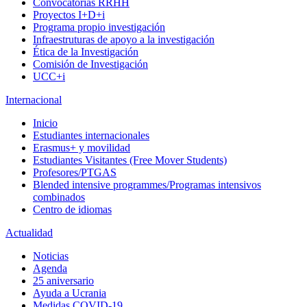
Convocatorias RRHH
Proyectos I+D+i
Programa propio investigación
Infraestruturas de apoyo a la investigación
Ética de la Investigación
Comisión de Investigación
UCC+i
Internacional
Inicio
Estudiantes internacionales
Erasmus+ y movilidad
Estudiantes Visitantes (Free Mover Students)
Profesores/PTGAS
Blended intensive programmes/Programas intensivos
combinados
Centro de idiomas
Actualidad
Noticias
Agenda
25 aniversario
Ayuda a Ucrania
Medidas COVID-19