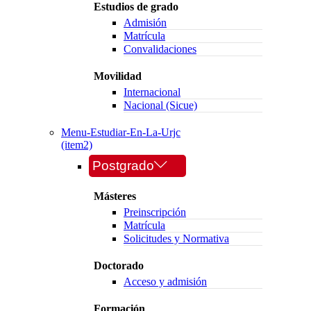
Estudios de grado
Admisión
Matrícula
Convalidaciones
Movilidad
Internacional
Nacional (Sicue)
Menu-Estudiar-En-La-Urjc
(item2)
Postgrado
Másteres
Preinscripción
Matrícula
Solicitudes y Normativa
Doctorado
Acceso y admisión
Formación