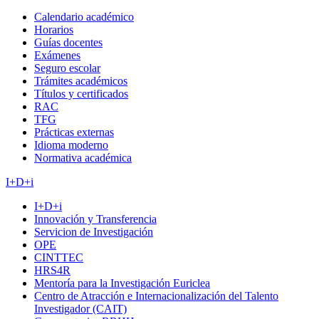
Calendario académico
Horarios
Guías docentes
Exámenes
Seguro escolar
Trámites académicos
Títulos y certificados
RAC
TFG
Prácticas externas
Idioma moderno
Normativa académica
I+D+i
I+D+i
Innovación y Transferencia
Servicion de Investigación
OPE
CINTTEC
HRS4R
Mentoría para la Investigación Euriclea
Centro de Atracción e Internacionalización del Talento
Investigador (CAIT)