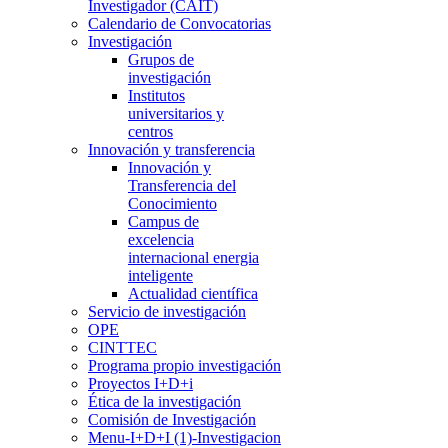
Investigador (CAIT)
Calendario de Convocatorias
Investigación
Grupos de
investigación
Institutos
universitarios y
centros
Innovación y transferencia
Innovación y
Transferencia del
Conocimiento
Campus de
excelencia
internacional energia
inteligente
Actualidad científica
Servicio de investigación
OPE
CINTTEC
Programa propio investigación
Proyectos I+D+i
Ética de la investigación
Comisión de Investigación
Menu-I+D+I (1)-Investigacion