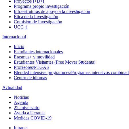
Proyectos I+D+i
Programa propio investigación
Infraestruturas de apoyo a la investigación
Ética de la Investigación
Comisión de Investigación
UCC+i
Internacional
Inicio
Estudiantes internacionales
Erasmus+ y movilidad
Estudiantes Visitantes (Free Mover Students)
Profesores/PTGAS
Blended intensive programmes/Programas intensivos combinad
Centro de idiomas
Actualidad
Noticias
Agenda
25 aniversario
Ayuda a Ucrania
Medidas COVID-19
Intranet