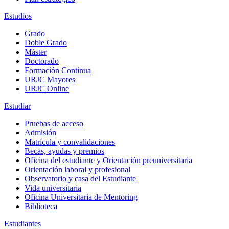
Estudios
Grado
Doble Grado
Máster
Doctorado
Formación Continua
URJC Mayores
URJC Online
Estudiar
Pruebas de acceso
Admisión
Matrícula y convalidaciones
Becas, ayudas y premios
Oficina del estudiante y Orientación preuniversitaria
Orientación laboral y profesional
Observatorio y casa del Estudiante
Vida universitaria
Oficina Universitaria de Mentoring
Biblioteca
Estudiantes