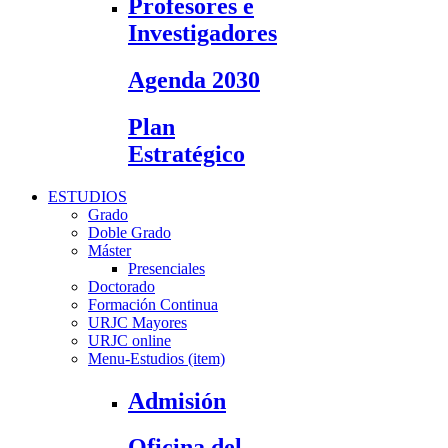
Profesores e
Investigadores
Agenda 2030
Plan
Estratégico
ESTUDIOS
Grado
Doble Grado
Máster
Presenciales
Doctorado
Formación Continua
URJC Mayores
URJC online
Menu-Estudios (item)
Admisión
Oficina del