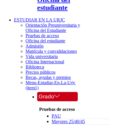
estudiante
ESTUDIAR EN LA URJC
Orientación Preuniversitaria y
Oficina del Estudiante
Pruebas de acceso
Oficina del estudiante
Admisión
Matrícula y convalidaciones
Vida universitaria
Oficina Internacional
Biblioteca
Precios públicos
Becas, ayudas y premios
Menu-Estudiar-En-La-Urjc
(item1)
Grado
Pruebas de acceso
PAU
Mayores 25/40/45