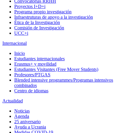
Convocatorias RRHH
Proyectos I+D+i
Programa propio investigación
Infraestruturas de apoyo a la investigación
Ética de la Investigación
Comisión de Investigación
UCC+i
Internacional
Inicio
Estudiantes internacionales
Erasmus+ y movilidad
Estudiantes Visitantes (Free Mover Students)
Profesores/PTGAS
Blended intensive programmes/Programas intensivos
combinados
Centro de idiomas
Actualidad
Noticias
Agenda
25 aniversario
Ayuda a Ucrania
Medidas COVID-19