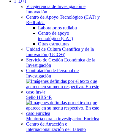
I+D+i
Vicegerencia de Investigación e
Innovación
Centro de Apoyo Tecnológico (CAT) y
RedLabU
Laboratorios redlabu
Centro de apoyo
tecnológico (CAT)
Otras estructuras
Unidad de Cultura Científica y de la
Innovación (UCC+i)
Servicio de Gestión Económica de la
Investigación
Contratación de Personal de
Investigación
Sello HRS4R
Mentoría para la investigación Euriclea
Centro de Atracción e
Internacionalización del Talento