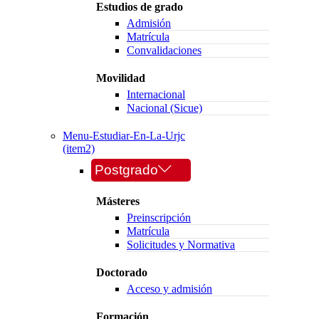
Estudios de grado
Admisión
Matrícula
Convalidaciones
Movilidad
Internacional
Nacional (Sicue)
Menu-Estudiar-En-La-Urjc
(item2)
Postgrado
Másteres
Preinscripción
Matrícula
Solicitudes y Normativa
Doctorado
Acceso y admisión
Formación