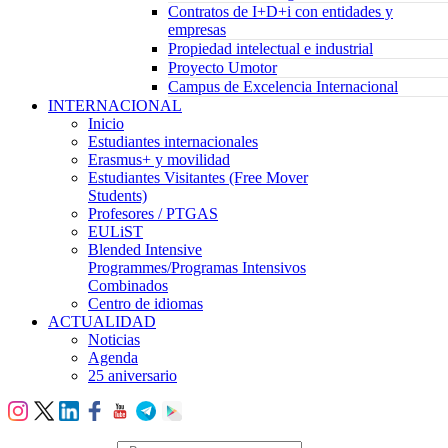
Contratos de I+D+i con entidades y
empresas
Propiedad intelectual e industrial
Proyecto Umotor
Campus de Excelencia Internacional
INTERNACIONAL
Inicio
Estudiantes internacionales
Erasmus+ y movilidad
Estudiantes Visitantes (Free Mover
Students)
Profesores / PTGAS
EULiST
Blended Intensive
Programmes/Programas Intensivos
Combinados
Centro de idiomas
ACTUALIDAD
Noticias
Agenda
25 aniversario