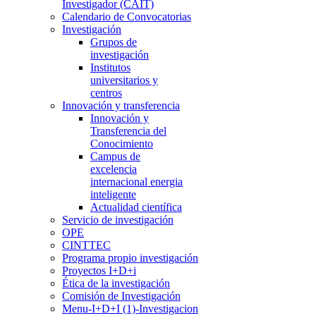
Investigador (CAIT)
Calendario de Convocatorias
Investigación
Grupos de
investigación
Institutos
universitarios y
centros
Innovación y transferencia
Innovación y
Transferencia del
Conocimiento
Campus de
excelencia
internacional energia
inteligente
Actualidad científica
Servicio de investigación
OPE
CINTTEC
Programa propio investigación
Proyectos I+D+i
Ética de la investigación
Comisión de Investigación
Menu-I+D+I (1)-Investigacion