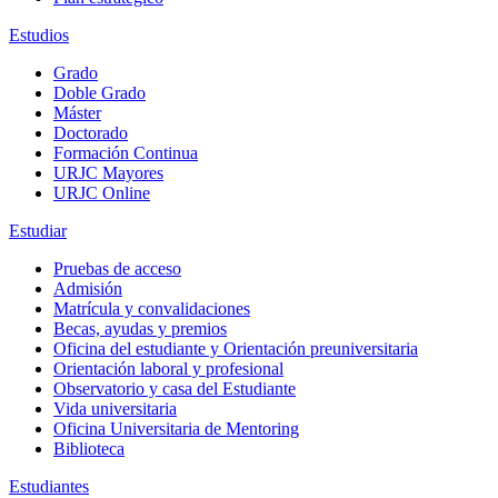
Estudios
Grado
Doble Grado
Máster
Doctorado
Formación Continua
URJC Mayores
URJC Online
Estudiar
Pruebas de acceso
Admisión
Matrícula y convalidaciones
Becas, ayudas y premios
Oficina del estudiante y Orientación preuniversitaria
Orientación laboral y profesional
Observatorio y casa del Estudiante
Vida universitaria
Oficina Universitaria de Mentoring
Biblioteca
Estudiantes