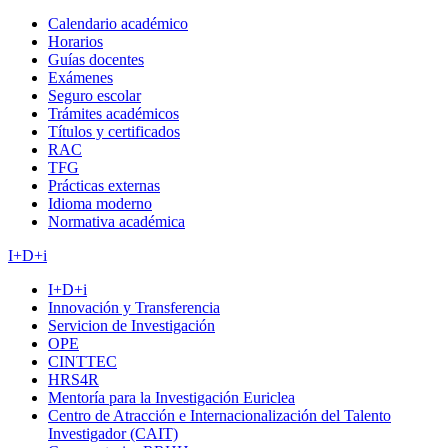
Calendario académico
Horarios
Guías docentes
Exámenes
Seguro escolar
Trámites académicos
Títulos y certificados
RAC
TFG
Prácticas externas
Idioma moderno
Normativa académica
I+D+i
I+D+i
Innovación y Transferencia
Servicion de Investigación
OPE
CINTTEC
HRS4R
Mentoría para la Investigación Euriclea
Centro de Atracción e Internacionalización del Talento
Investigador (CAIT)