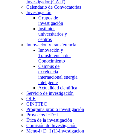
Investigador (CAIT)
Calendario de Convocatorias
Investigación
Grupos de
investigación
Institutos
universitarios y
centros
Innovación y transferencia
Innovación y
Transferencia del
Conocimiento
Campus de
excelencia
internacional energia
inteligente
Actualidad científica
Servicio de investigación
OPE
CINTTEC
Programa propio investigación
Proyectos I+D+i
Ética de la investigación
Comisión de Investigación
Menu-I+D+I (1)-Investigacion