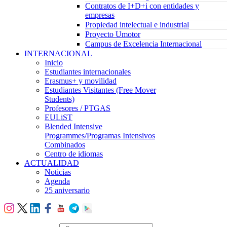
Contratos de I+D+i con entidades y
empresas
Propiedad intelectual e industrial
Proyecto Umotor
Campus de Excelencia Internacional
INTERNACIONAL
Inicio
Estudiantes internacionales
Erasmus+ y movilidad
Estudiantes Visitantes (Free Mover
Students)
Profesores / PTGAS
EULiST
Blended Intensive
Programmes/Programas Intensivos
Combinados
Centro de idiomas
ACTUALIDAD
Noticias
Agenda
25 aniversario