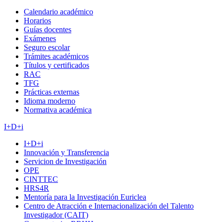
Calendario académico
Horarios
Guías docentes
Exámenes
Seguro escolar
Trámites académicos
Títulos y certificados
RAC
TFG
Prácticas externas
Idioma moderno
Normativa académica
I+D+i
I+D+i
Innovación y Transferencia
Servicion de Investigación
OPE
CINTTEC
HRS4R
Mentoría para la Investigación Euriclea
Centro de Atracción e Internacionalización del Talento
Investigador (CAIT)