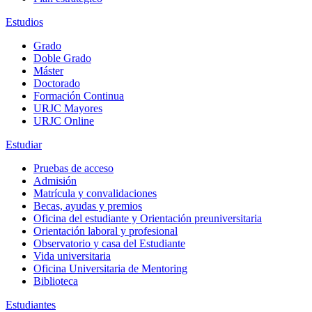
Estudios
Grado
Doble Grado
Máster
Doctorado
Formación Continua
URJC Mayores
URJC Online
Estudiar
Pruebas de acceso
Admisión
Matrícula y convalidaciones
Becas, ayudas y premios
Oficina del estudiante y Orientación preuniversitaria
Orientación laboral y profesional
Observatorio y casa del Estudiante
Vida universitaria
Oficina Universitaria de Mentoring
Biblioteca
Estudiantes