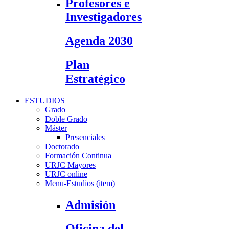
Profesores e
Investigadores
Agenda 2030
Plan
Estratégico
ESTUDIOS
Grado
Doble Grado
Máster
Presenciales
Doctorado
Formación Continua
URJC Mayores
URJC online
Menu-Estudios (item)
Admisión
Oficina del