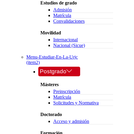
Estudios de grado
Admisión
Matrícula
Convalidaciones
Movilidad
Internacional
Nacional (Sicue)
Menu-Estudiar-En-La-Urjc
(item2)
Postgrado
Másteres
Preinscripción
Matrícula
Solicitudes y Normativa
Doctorado
Acceso y admisión
Formación