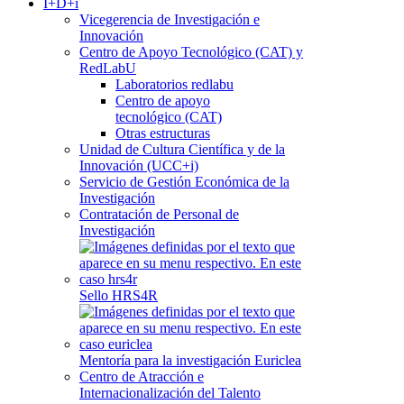
I+D+i
Vicegerencia de Investigación e
Innovación
Centro de Apoyo Tecnológico (CAT) y
RedLabU
Laboratorios redlabu
Centro de apoyo
tecnológico (CAT)
Otras estructuras
Unidad de Cultura Científica y de la
Innovación (UCC+i)
Servicio de Gestión Económica de la
Investigación
Contratación de Personal de
Investigación
Sello HRS4R
Mentoría para la investigación Euriclea
Centro de Atracción e
Internacionalización del Talento