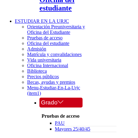
estudiante
ESTUDIAR EN LA URJC
Orientación Preuniversitaria y
Oficina del Estudiante
Pruebas de acceso
Oficina del estudiante
Admisión
Matrícula y convalidaciones
Vida universitaria
Oficina Internacional
Biblioteca
Precios públicos
Becas, ayudas y premios
Menu-Estudiar-En-La-Urjc
(item1)
Grado
Pruebas de acceso
PAU
Mayores 25/40/45