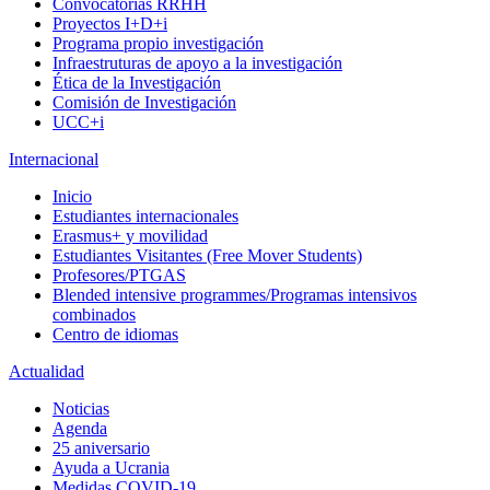
Convocatorias RRHH
Proyectos I+D+i
Programa propio investigación
Infraestruturas de apoyo a la investigación
Ética de la Investigación
Comisión de Investigación
UCC+i
Internacional
Inicio
Estudiantes internacionales
Erasmus+ y movilidad
Estudiantes Visitantes (Free Mover Students)
Profesores/PTGAS
Blended intensive programmes/Programas intensivos
combinados
Centro de idiomas
Actualidad
Noticias
Agenda
25 aniversario
Ayuda a Ucrania
Medidas COVID-19