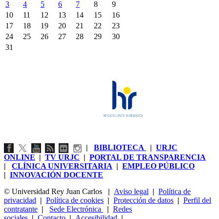
3
4
5
6
7
8
9
10
11
12
13
14
15
16
17
18
19
20
21
22
23
24
25
26
27
28
29
30
31
|
BIBLIOTECA
|
URJC
ONLINE
|
TV URJC
|
PORTAL DE TRANSPARENCIA
|
CLÍNICA UNIVERSITARIA
|
EMPLEO PÚBLICO
|
INNOVACIÓN DOCENTE
© Universidad Rey Juan Carlos
|
Aviso legal
|
Política de
privacidad
|
Política de cookies
|
Protección de datos
|
Perfil del
contratante
|
Sede Electrónica
|
Redes
sociales
|
Contacto
|
Accesibilidad
|