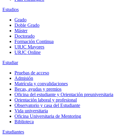
Estudios
Grado
Doble Grado
Máster
Doctorado
Formación Continua
URJC Mayores
URJC Online
Estudiar
Pruebas de acceso
Admisión
Matrícula y convalidaciones
Becas, ayudas y premios
Oficina del estudiante y Orientación preuniversitaria
Orientación laboral y profesional
Observatorio y casa del Estudiante
Vida universitaria
Oficina Universitaria de Mentoring
Biblioteca
Estudiantes