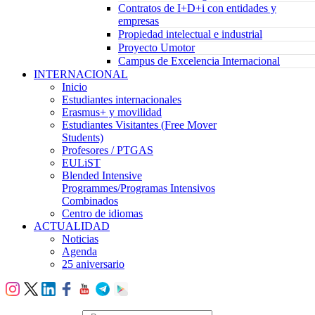
Contratos de I+D+i con entidades y
empresas
Propiedad intelectual e industrial
Proyecto Umotor
Campus de Excelencia Internacional
INTERNACIONAL
Inicio
Estudiantes internacionales
Erasmus+ y movilidad
Estudiantes Visitantes (Free Mover
Students)
Profesores / PTGAS
EULiST
Blended Intensive
Programmes/Programas Intensivos
Combinados
Centro de idiomas
ACTUALIDAD
Noticias
Agenda
25 aniversario