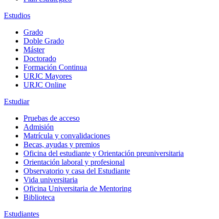
Estudios
Grado
Doble Grado
Máster
Doctorado
Formación Continua
URJC Mayores
URJC Online
Estudiar
Pruebas de acceso
Admisión
Matrícula y convalidaciones
Becas, ayudas y premios
Oficina del estudiante y Orientación preuniversitaria
Orientación laboral y profesional
Observatorio y casa del Estudiante
Vida universitaria
Oficina Universitaria de Mentoring
Biblioteca
Estudiantes