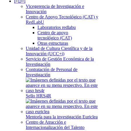
I+D+i
Vicegerencia de Investigación e
Innovación
Centro de Apoyo Tecnológico (CAT) y
RedLabU
Laboratorios redlabu
Centro de apoyo
tecnológico (CAT)
Otras estructuras
Unidad de Cultura Científica y de la
Innovación (UCC+i)
Servicio de Gestión Económica de la
Investigación
Contratación de Personal de
Investigación
Sello HRS4R
Mentoría para la investigación Euriclea
Centro de Atracción e
Internacionalización del Talento