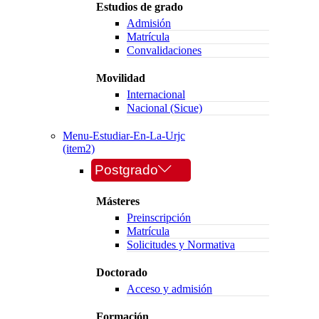
Estudios de grado
Admisión
Matrícula
Convalidaciones
Movilidad
Internacional
Nacional (Sicue)
Menu-Estudiar-En-La-Urjc
(item2)
Postgrado
Másteres
Preinscripción
Matrícula
Solicitudes y Normativa
Doctorado
Acceso y admisión
Formación