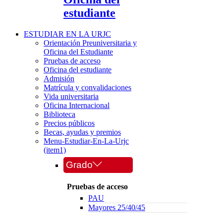
estudiante
ESTUDIAR EN LA URJC
Orientación Preuniversitaria y
Oficina del Estudiante
Pruebas de acceso
Oficina del estudiante
Admisión
Matrícula y convalidaciones
Vida universitaria
Oficina Internacional
Biblioteca
Precios públicos
Becas, ayudas y premios
Menu-Estudiar-En-La-Urjc
(item1)
Grado
Pruebas de acceso
PAU
Mayores 25/40/45