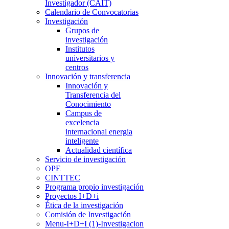
Investigador (CAIT)
Calendario de Convocatorias
Investigación
Grupos de
investigación
Institutos
universitarios y
centros
Innovación y transferencia
Innovación y
Transferencia del
Conocimiento
Campus de
excelencia
internacional energia
inteligente
Actualidad científica
Servicio de investigación
OPE
CINTTEC
Programa propio investigación
Proyectos I+D+i
Ética de la investigación
Comisión de Investigación
Menu-I+D+I (1)-Investigacion