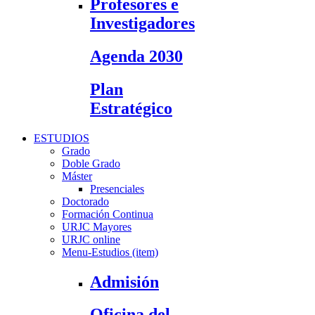
Profesores e
Investigadores
Agenda 2030
Plan
Estratégico
ESTUDIOS
Grado
Doble Grado
Máster
Presenciales
Doctorado
Formación Continua
URJC Mayores
URJC online
Menu-Estudios (item)
Admisión
Oficina del