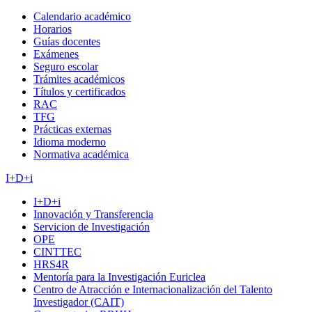
Calendario académico
Horarios
Guías docentes
Exámenes
Seguro escolar
Trámites académicos
Títulos y certificados
RAC
TFG
Prácticas externas
Idioma moderno
Normativa académica
I+D+i
I+D+i
Innovación y Transferencia
Servicion de Investigación
OPE
CINTTEC
HRS4R
Mentoría para la Investigación Euriclea
Centro de Atracción e Internacionalización del Talento
Investigador (CAIT)