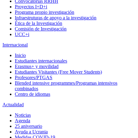
Convocatorias RRHH
Proyectos I+D+i
Programa propio investigación
Infraestruturas de apoyo a la investigación
Ética de la Investigación
Comisión de Investigación
UCC+i
Internacional
Inicio
Estudiantes internacionales
Erasmus+ y movilidad
Estudiantes Visitantes (Free Mover Students)
Profesores/PTGAS
Blended intensive programmes/Programas intensivos
combinados
Centro de idiomas
Actualidad
Noticias
Agenda
25 aniversario
Ayuda a Ucrania
Medidas COVID-19