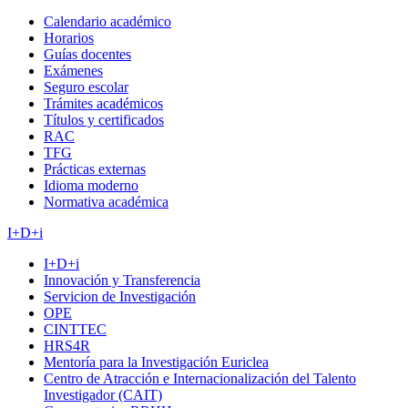
Calendario académico
Horarios
Guías docentes
Exámenes
Seguro escolar
Trámites académicos
Títulos y certificados
RAC
TFG
Prácticas externas
Idioma moderno
Normativa académica
I+D+i
I+D+i
Innovación y Transferencia
Servicion de Investigación
OPE
CINTTEC
HRS4R
Mentoría para la Investigación Euriclea
Centro de Atracción e Internacionalización del Talento
Investigador (CAIT)