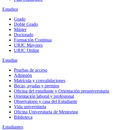
Estudios
Grado
Doble Grado
Máster
Doctorado
Formación Continua
URJC Mayores
URJC Online
Estudiar
Pruebas de acceso
Admisión
Matrícula y convalidaciones
Becas, ayudas y premios
Oficina del estudiante y Orientación preuniversitaria
Orientación laboral y profesional
Observatorio y casa del Estudiante
Vida universitaria
Oficina Universitaria de Mentoring
Biblioteca
Estudiantes