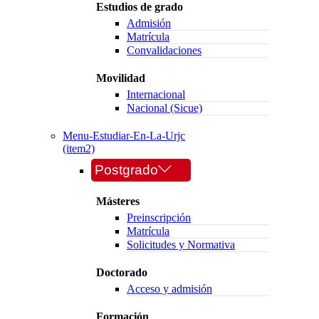
Estudios de grado
Admisión
Matrícula
Convalidaciones
Movilidad
Internacional
Nacional (Sicue)
Menu-Estudiar-En-La-Urjc
(item2)
Postgrado
Másteres
Preinscripción
Matrícula
Solicitudes y Normativa
Doctorado
Acceso y admisión
Formación