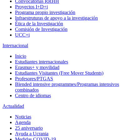
Convocatorias RRHH
Proyectos I+D+i
Programa propio investigación
Infraestruturas de apoyo a la investigación
Ética de la Investigación
Comisión de Investigación
UCC+i
Internacional
Inicio
Estudiantes internacionales
Erasmus+ y movilidad
Estudiantes Visitantes (Free Mover Students)
Profesores/PTGAS
Blended intensive programmes/Programas intensivos
combinados
Centro de idiomas
Actualidad
Noticias
Agenda
25 aniversario
Ayuda a Ucrania
Medidas COVID-19