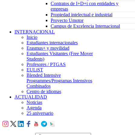
Contratos de I+D+i con entidades y
empresas
Propiedad intelectual e industrial
Proyecto Umotor
Campus de Excelencia Internacional
INTERNACIONAL
Inicio
Estudiantes internacionales
Erasmus+ y movilidad
Estudiantes Visitantes (Free Mover
Students)
Profesores / PTGAS
EULiST
Blended Intensive
Programmes/Programas Intensivos
Combinados
Centro de idiomas
ACTUALIDAD
Noticias
Agenda
25 aniversario