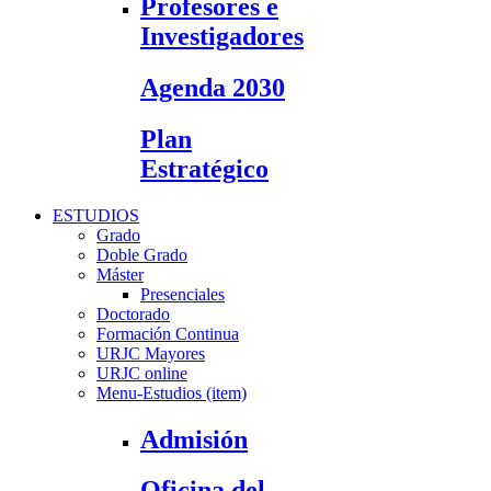
Profesores e
Investigadores
Agenda 2030
Plan
Estratégico
ESTUDIOS
Grado
Doble Grado
Máster
Presenciales
Doctorado
Formación Continua
URJC Mayores
URJC online
Menu-Estudios (item)
Admisión
Oficina del