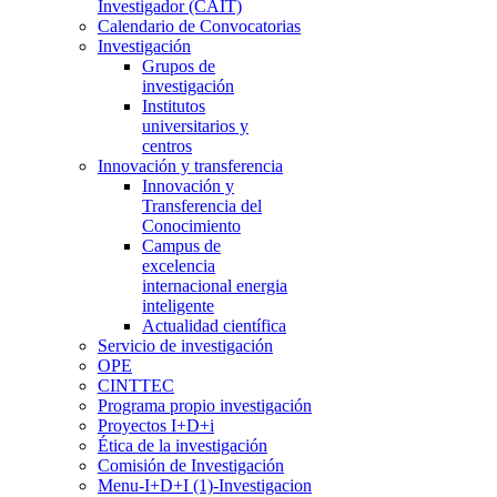
Investigador (CAIT)
Calendario de Convocatorias
Investigación
Grupos de
investigación
Institutos
universitarios y
centros
Innovación y transferencia
Innovación y
Transferencia del
Conocimiento
Campus de
excelencia
internacional energia
inteligente
Actualidad científica
Servicio de investigación
OPE
CINTTEC
Programa propio investigación
Proyectos I+D+i
Ética de la investigación
Comisión de Investigación
Menu-I+D+I (1)-Investigacion