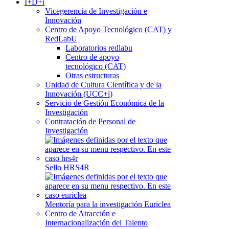
I+D+i
Vicegerencia de Investigación e
Innovación
Centro de Apoyo Tecnológico (CAT) y
RedLabU
Laboratorios redlabu
Centro de apoyo
tecnológico (CAT)
Otras estructuras
Unidad de Cultura Científica y de la
Innovación (UCC+i)
Servicio de Gestión Económica de la
Investigación
Contratación de Personal de
Investigación
Sello HRS4R
Mentoría para la investigación Euriclea
Centro de Atracción e
Internacionalización del Talento