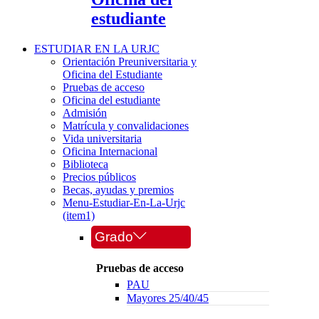
estudiante
ESTUDIAR EN LA URJC
Orientación Preuniversitaria y
Oficina del Estudiante
Pruebas de acceso
Oficina del estudiante
Admisión
Matrícula y convalidaciones
Vida universitaria
Oficina Internacional
Biblioteca
Precios públicos
Becas, ayudas y premios
Menu-Estudiar-En-La-Urjc
(item1)
Grado
Pruebas de acceso
PAU
Mayores 25/40/45