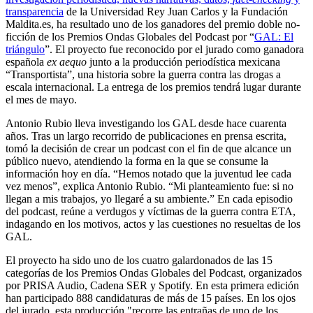
transparencia
de la Universidad Rey Juan Carlos y la Fundación
Maldita.es, ha resultado uno de los ganadores del premio doble no-
ficción de los Premios Ondas Globales del Podcast por “
GAL: El
triángulo
”. El proyecto fue reconocido por el jurado como ganadora
española
ex aequo
junto a la producción periodística mexicana
“Transportista”, una historia sobre la guerra contra las drogas a
escala internacional. La entrega de los premios tendrá lugar durante
el mes de mayo.
Antonio Rubio lleva investigando los GAL desde hace cuarenta
años. Tras un largo recorrido de publicaciones en prensa escrita,
tomó la decisión de crear un podcast con el fin de que alcance un
público nuevo, atendiendo la forma en la que se consume la
información hoy en día. “Hemos notado que la juventud lee cada
vez menos”, explica Antonio Rubio. “Mi planteamiento fue: si no
llegan a mis trabajos, yo llegaré a su ambiente.” En cada episodio
del podcast, reúne a verdugos y víctimas de la guerra contra ETA,
indagando en los motivos, actos y las cuestiones no resueltas de los
GAL.
El proyecto ha sido uno de los cuatro galardonados de las 15
categorías de los Premios Ondas Globales del Podcast, organizados
por PRISA Audio, Cadena SER y Spotify. En esta primera edición
han participado 888 candidaturas de más de 15 países. En los ojos
del jurado, esta producción "recorre las entrañas de uno de los