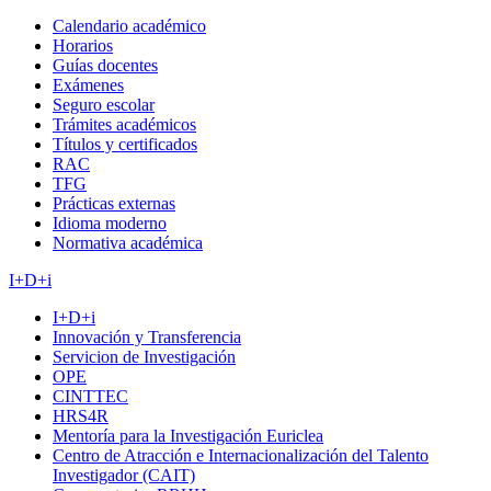
Calendario académico
Horarios
Guías docentes
Exámenes
Seguro escolar
Trámites académicos
Títulos y certificados
RAC
TFG
Prácticas externas
Idioma moderno
Normativa académica
I+D+i
I+D+i
Innovación y Transferencia
Servicion de Investigación
OPE
CINTTEC
HRS4R
Mentoría para la Investigación Euriclea
Centro de Atracción e Internacionalización del Talento
Investigador (CAIT)