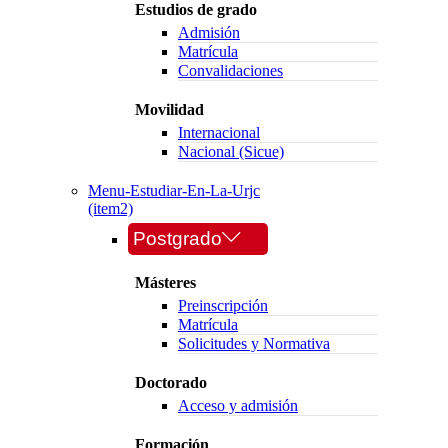
Estudios de grado
Admisión
Matrícula
Convalidaciones
Movilidad
Internacional
Nacional (Sicue)
Menu-Estudiar-En-La-Urjc
(item2)
Postgrado
Másteres
Preinscripción
Matrícula
Solicitudes y Normativa
Doctorado
Acceso y admisión
Formación