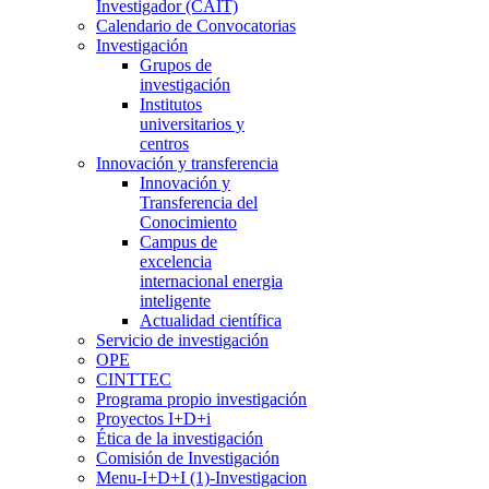
Investigador (CAIT)
Calendario de Convocatorias
Investigación
Grupos de
investigación
Institutos
universitarios y
centros
Innovación y transferencia
Innovación y
Transferencia del
Conocimiento
Campus de
excelencia
internacional energia
inteligente
Actualidad científica
Servicio de investigación
OPE
CINTTEC
Programa propio investigación
Proyectos I+D+i
Ética de la investigación
Comisión de Investigación
Menu-I+D+I (1)-Investigacion