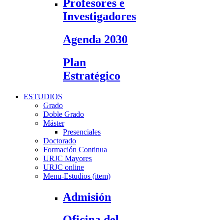
Profesores e
Investigadores
Agenda 2030
Plan
Estratégico
ESTUDIOS
Grado
Doble Grado
Máster
Presenciales
Doctorado
Formación Continua
URJC Mayores
URJC online
Menu-Estudios (item)
Admisión
Oficina del