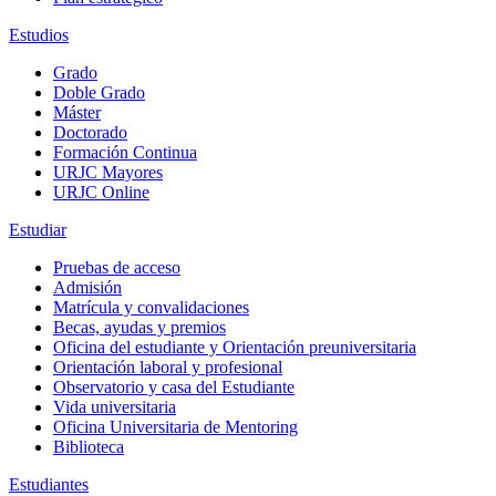
Estudios
Grado
Doble Grado
Máster
Doctorado
Formación Continua
URJC Mayores
URJC Online
Estudiar
Pruebas de acceso
Admisión
Matrícula y convalidaciones
Becas, ayudas y premios
Oficina del estudiante y Orientación preuniversitaria
Orientación laboral y profesional
Observatorio y casa del Estudiante
Vida universitaria
Oficina Universitaria de Mentoring
Biblioteca
Estudiantes