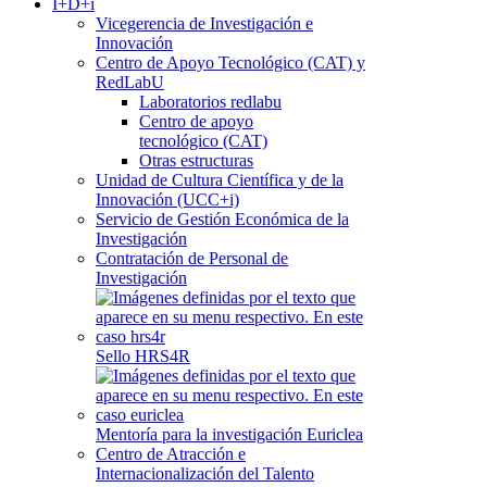
I+D+i
Vicegerencia de Investigación e
Innovación
Centro de Apoyo Tecnológico (CAT) y
RedLabU
Laboratorios redlabu
Centro de apoyo
tecnológico (CAT)
Otras estructuras
Unidad de Cultura Científica y de la
Innovación (UCC+i)
Servicio de Gestión Económica de la
Investigación
Contratación de Personal de
Investigación
Sello HRS4R
Mentoría para la investigación Euriclea
Centro de Atracción e
Internacionalización del Talento