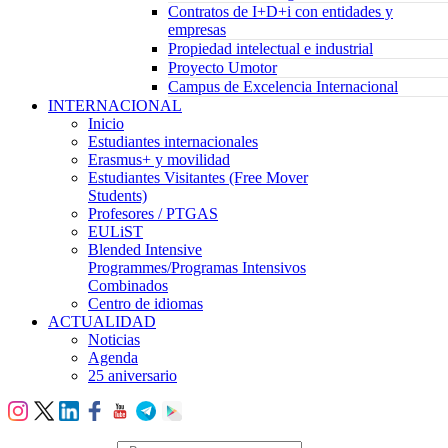
Contratos de I+D+i con entidades y
empresas
Propiedad intelectual e industrial
Proyecto Umotor
Campus de Excelencia Internacional
INTERNACIONAL
Inicio
Estudiantes internacionales
Erasmus+ y movilidad
Estudiantes Visitantes (Free Mover
Students)
Profesores / PTGAS
EULiST
Blended Intensive
Programmes/Programas Intensivos
Combinados
Centro de idiomas
ACTUALIDAD
Noticias
Agenda
25 aniversario