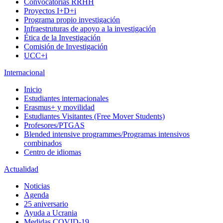
Convocatorias RRHH
Proyectos I+D+i
Programa propio investigación
Infraestruturas de apoyo a la investigación
Ética de la Investigación
Comisión de Investigación
UCC+i
Internacional
Inicio
Estudiantes internacionales
Erasmus+ y movilidad
Estudiantes Visitantes (Free Mover Students)
Profesores/PTGAS
Blended intensive programmes/Programas intensivos
combinados
Centro de idiomas
Actualidad
Noticias
Agenda
25 aniversario
Ayuda a Ucrania
Medidas COVID-19