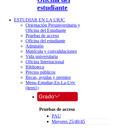
estudiante
ESTUDIAR EN LA URJC
Orientación Preuniversitaria y
Oficina del Estudiante
Pruebas de acceso
Oficina del estudiante
Admisión
Matrícula y convalidaciones
Vida universitaria
Oficina Internacional
Biblioteca
Precios públicos
Becas, ayudas y premios
Menu-Estudiar-En-La-Urjc
(item1)
Grado
Pruebas de acceso
PAU
Mayores 25/40/45