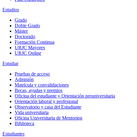
Estudios
Grado
Doble Grado
Máster
Doctorado
Formación Continua
URJC Mayores
URJC Online
Estudiar
Pruebas de acceso
Admisión
Matrícula y convalidaciones
Becas, ayudas y premios
Oficina del estudiante y Orientación preuniversitaria
Orientación laboral y profesional
Observatorio y casa del Estudiante
Vida universitaria
Oficina Universitaria de Mentoring
Biblioteca
Estudiantes