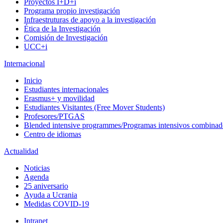
Proyectos I+D+i
Programa propio investigación
Infraestruturas de apoyo a la investigación
Ética de la Investigación
Comisión de Investigación
UCC+i
Internacional
Inicio
Estudiantes internacionales
Erasmus+ y movilidad
Estudiantes Visitantes (Free Mover Students)
Profesores/PTGAS
Blended intensive programmes/Programas intensivos combinad
Centro de idiomas
Actualidad
Noticias
Agenda
25 aniversario
Ayuda a Ucrania
Medidas COVID-19
Intranet