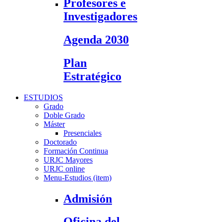
Profesores e
Investigadores
Agenda 2030
Plan
Estratégico
ESTUDIOS
Grado
Doble Grado
Máster
Presenciales
Doctorado
Formación Continua
URJC Mayores
URJC online
Menu-Estudios (item)
Admisión
Oficina del