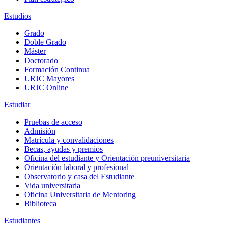
Estudios
Grado
Doble Grado
Máster
Doctorado
Formación Continua
URJC Mayores
URJC Online
Estudiar
Pruebas de acceso
Admisión
Matrícula y convalidaciones
Becas, ayudas y premios
Oficina del estudiante y Orientación preuniversitaria
Orientación laboral y profesional
Observatorio y casa del Estudiante
Vida universitaria
Oficina Universitaria de Mentoring
Biblioteca
Estudiantes