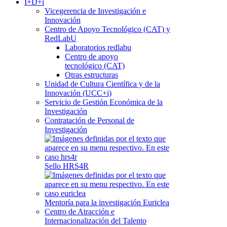
I+D+i
Vicegerencia de Investigación e
Innovación
Centro de Apoyo Tecnológico (CAT) y
RedLabU
Laboratorios redlabu
Centro de apoyo
tecnológico (CAT)
Otras estructuras
Unidad de Cultura Científica y de la
Innovación (UCC+i)
Servicio de Gestión Económica de la
Investigación
Contratación de Personal de
Investigación
Sello HRS4R
Mentoría para la investigación Euriclea
Centro de Atracción e
Internacionalización del Talento