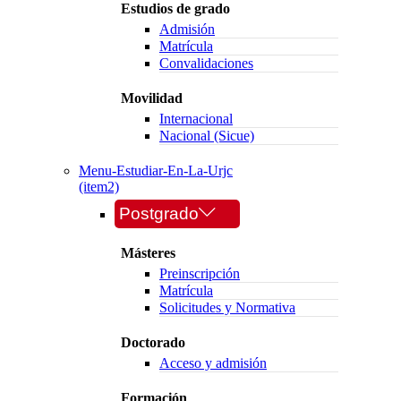
Estudios de grado
Admisión
Matrícula
Convalidaciones
Movilidad
Internacional
Nacional (Sicue)
Menu-Estudiar-En-La-Urjc
(item2)
Postgrado
Másteres
Preinscripción
Matrícula
Solicitudes y Normativa
Doctorado
Acceso y admisión
Formación