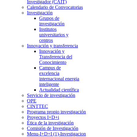
Investigador (CAIT)
Calendario de Convocatorias
Investigación
Grupos de
investigación
Institutos
universitarios y
centros
Innovación y transferencia
Innovación y
Transferencia del
Conocimiento
Campus de
excelencia
internacional energia
inteligente
Actualidad científica
Servicio de investigación
OPE
CINTTEC
Programa propio investigación
Proyectos I+D+i
Ética de la investigación
Comisión de Investigación
Menu-I+D+I (1)-Investigacion