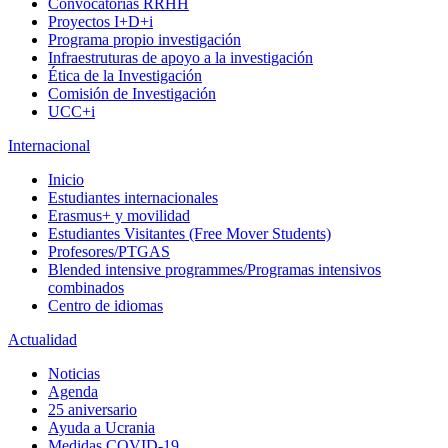
Convocatorias RRHH
Proyectos I+D+i
Programa propio investigación
Infraestruturas de apoyo a la investigación
Ética de la Investigación
Comisión de Investigación
UCC+i
Internacional
Inicio
Estudiantes internacionales
Erasmus+ y movilidad
Estudiantes Visitantes (Free Mover Students)
Profesores/PTGAS
Blended intensive programmes/Programas intensivos
combinados
Centro de idiomas
Actualidad
Noticias
Agenda
25 aniversario
Ayuda a Ucrania
Medidas COVID-19