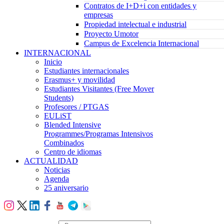
Contratos de I+D+i con entidades y
empresas
Propiedad intelectual e industrial
Proyecto Umotor
Campus de Excelencia Internacional
INTERNACIONAL
Inicio
Estudiantes internacionales
Erasmus+ y movilidad
Estudiantes Visitantes (Free Mover
Students)
Profesores / PTGAS
EULiST
Blended Intensive
Programmes/Programas Intensivos
Combinados
Centro de idiomas
ACTUALIDAD
Noticias
Agenda
25 aniversario