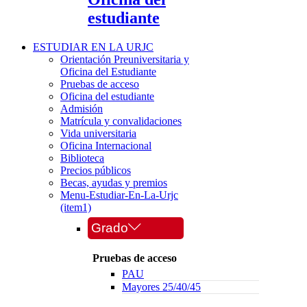
estudiante
ESTUDIAR EN LA URJC
Orientación Preuniversitaria y
Oficina del Estudiante
Pruebas de acceso
Oficina del estudiante
Admisión
Matrícula y convalidaciones
Vida universitaria
Oficina Internacional
Biblioteca
Precios públicos
Becas, ayudas y premios
Menu-Estudiar-En-La-Urjc
(item1)
Grado
Pruebas de acceso
PAU
Mayores 25/40/45