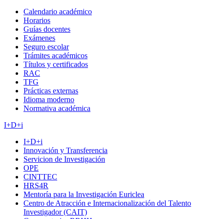
Calendario académico
Horarios
Guías docentes
Exámenes
Seguro escolar
Trámites académicos
Títulos y certificados
RAC
TFG
Prácticas externas
Idioma moderno
Normativa académica
I+D+i
I+D+i
Innovación y Transferencia
Servicion de Investigación
OPE
CINTTEC
HRS4R
Mentoría para la Investigación Euriclea
Centro de Atracción e Internacionalización del Talento
Investigador (CAIT)