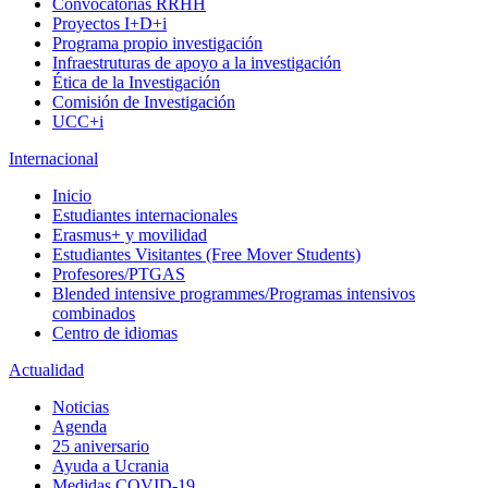
Convocatorias RRHH
Proyectos I+D+i
Programa propio investigación
Infraestruturas de apoyo a la investigación
Ética de la Investigación
Comisión de Investigación
UCC+i
Internacional
Inicio
Estudiantes internacionales
Erasmus+ y movilidad
Estudiantes Visitantes (Free Mover Students)
Profesores/PTGAS
Blended intensive programmes/Programas intensivos
combinados
Centro de idiomas
Actualidad
Noticias
Agenda
25 aniversario
Ayuda a Ucrania
Medidas COVID-19