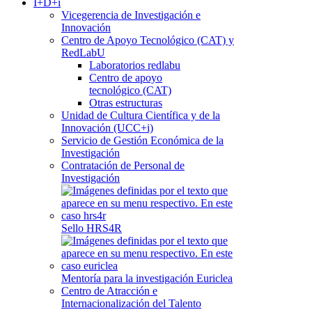
I+D+i
Vicegerencia de Investigación e
Innovación
Centro de Apoyo Tecnológico (CAT) y
RedLabU
Laboratorios redlabu
Centro de apoyo
tecnológico (CAT)
Otras estructuras
Unidad de Cultura Científica y de la
Innovación (UCC+i)
Servicio de Gestión Económica de la
Investigación
Contratación de Personal de
Investigación
Sello HRS4R
Mentoría para la investigación Euriclea
Centro de Atracción e
Internacionalización del Talento