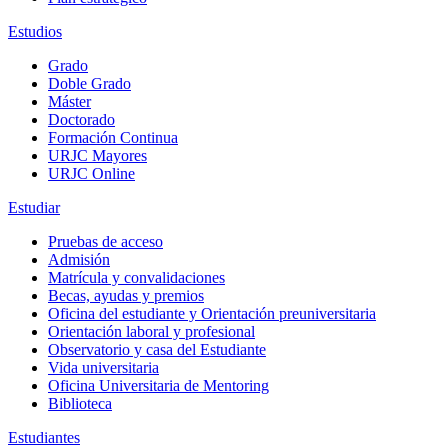
Estudios
Grado
Doble Grado
Máster
Doctorado
Formación Continua
URJC Mayores
URJC Online
Estudiar
Pruebas de acceso
Admisión
Matrícula y convalidaciones
Becas, ayudas y premios
Oficina del estudiante y Orientación preuniversitaria
Orientación laboral y profesional
Observatorio y casa del Estudiante
Vida universitaria
Oficina Universitaria de Mentoring
Biblioteca
Estudiantes