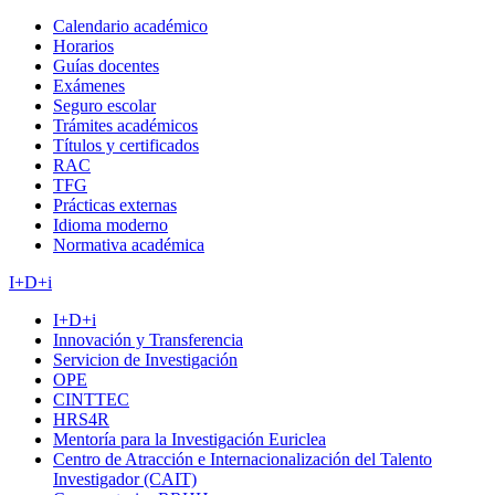
Calendario académico
Horarios
Guías docentes
Exámenes
Seguro escolar
Trámites académicos
Títulos y certificados
RAC
TFG
Prácticas externas
Idioma moderno
Normativa académica
I+D+i
I+D+i
Innovación y Transferencia
Servicion de Investigación
OPE
CINTTEC
HRS4R
Mentoría para la Investigación Euriclea
Centro de Atracción e Internacionalización del Talento
Investigador (CAIT)