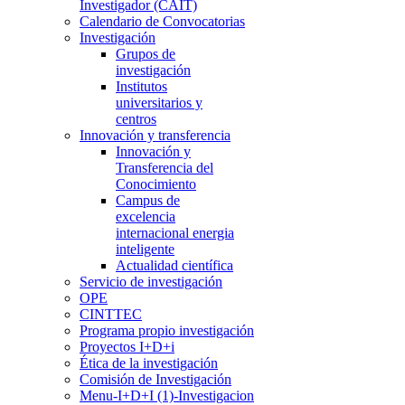
Investigador (CAIT)
Calendario de Convocatorias
Investigación
Grupos de
investigación
Institutos
universitarios y
centros
Innovación y transferencia
Innovación y
Transferencia del
Conocimiento
Campus de
excelencia
internacional energia
inteligente
Actualidad científica
Servicio de investigación
OPE
CINTTEC
Programa propio investigación
Proyectos I+D+i
Ética de la investigación
Comisión de Investigación
Menu-I+D+I (1)-Investigacion