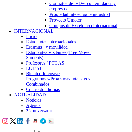
Contratos de I+D+i con entidades y
empresas
Propiedad intelectual e industrial
Proyecto Umotor
Campus de Excelencia Internacional
INTERNACIONAL
Inicio
Estudiantes internacionales
Erasmus+ y movilidad
Estudiantes Visitantes (Free Mover
Students)
Profesores / PTGAS
EULiST
Blended Intensive
Programmes/Programas Intensivos
Combinados
Centro de idiomas
ACTUALIDAD
Noticias
Agenda
25 aniversario