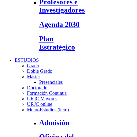
Profesores e
Investigadores
Agenda 2030
Plan
Estratégico
ESTUDIOS
Grado
Doble Grado
Máster
Presenciales
Doctorado
Formación Continua
URJC Mayores
URJC online
Menu-Estudios (item)
Admisión
Oficina del