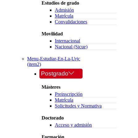
Estudios de grado
Admisión
Matrícula
Convalidaciones
Movilidad
Internacional
Nacional (Sicue)
Menu-Estudiar-En-La-Urjc
(item2)
Postgrado
Másteres
Preinscripción
Matrícula
Solicitudes y Normativa
Doctorado
Acceso y admisión
Formación