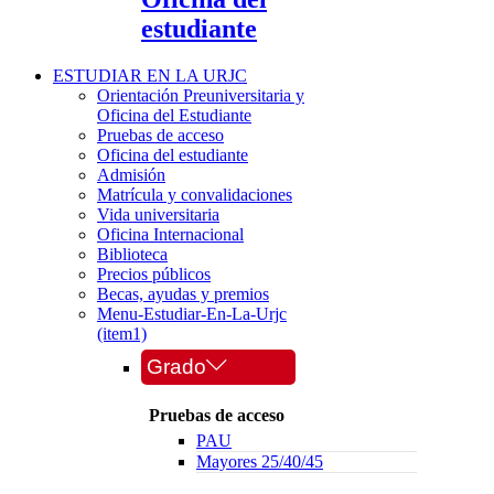
estudiante
ESTUDIAR EN LA URJC
Orientación Preuniversitaria y
Oficina del Estudiante
Pruebas de acceso
Oficina del estudiante
Admisión
Matrícula y convalidaciones
Vida universitaria
Oficina Internacional
Biblioteca
Precios públicos
Becas, ayudas y premios
Menu-Estudiar-En-La-Urjc
(item1)
Grado
Pruebas de acceso
PAU
Mayores 25/40/45