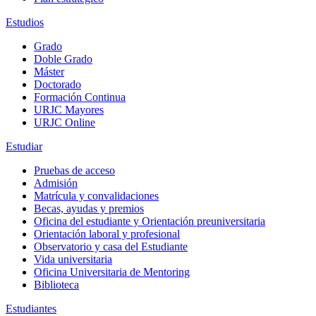
Estudios
Grado
Doble Grado
Máster
Doctorado
Formación Continua
URJC Mayores
URJC Online
Estudiar
Pruebas de acceso
Admisión
Matrícula y convalidaciones
Becas, ayudas y premios
Oficina del estudiante y Orientación preuniversitaria
Orientación laboral y profesional
Observatorio y casa del Estudiante
Vida universitaria
Oficina Universitaria de Mentoring
Biblioteca
Estudiantes