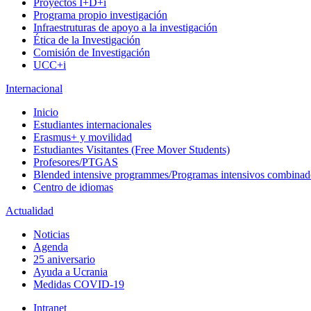
Proyectos I+D+i
Programa propio investigación
Infraestruturas de apoyo a la investigación
Ética de la Investigación
Comisión de Investigación
UCC+i
Internacional
Inicio
Estudiantes internacionales
Erasmus+ y movilidad
Estudiantes Visitantes (Free Mover Students)
Profesores/PTGAS
Blended intensive programmes/Programas intensivos combinad
Centro de idiomas
Actualidad
Noticias
Agenda
25 aniversario
Ayuda a Ucrania
Medidas COVID-19
Intranet