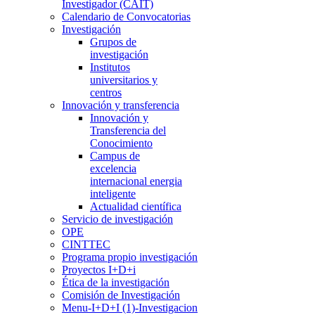
Investigador (CAIT)
Calendario de Convocatorias
Investigación
Grupos de
investigación
Institutos
universitarios y
centros
Innovación y transferencia
Innovación y
Transferencia del
Conocimiento
Campus de
excelencia
internacional energia
inteligente
Actualidad científica
Servicio de investigación
OPE
CINTTEC
Programa propio investigación
Proyectos I+D+i
Ética de la investigación
Comisión de Investigación
Menu-I+D+I (1)-Investigacion