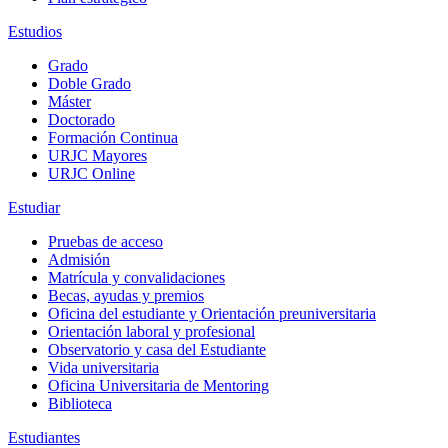
Estudios
Grado
Doble Grado
Máster
Doctorado
Formación Continua
URJC Mayores
URJC Online
Estudiar
Pruebas de acceso
Admisión
Matrícula y convalidaciones
Becas, ayudas y premios
Oficina del estudiante y Orientación preuniversitaria
Orientación laboral y profesional
Observatorio y casa del Estudiante
Vida universitaria
Oficina Universitaria de Mentoring
Biblioteca
Estudiantes