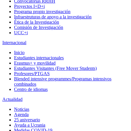
Convocatorias RRHH
Proyectos I+D+i
Programa propio investigación
Infraestruturas de apoyo a la investigación
Ética de la Investigación
Comisión de Investigación
UCC+i
Internacional
Inicio
Estudiantes internacionales
Erasmus+ y movilidad
Estudiantes Visitantes (Free Mover Students)
Profesores/PTGAS
Blended intensive programmes/Programas intensivos
combinados
Centro de idiomas
Actualidad
Noticias
Agenda
25 aniversario
Ayuda a Ucrania
Medidas COVID-19