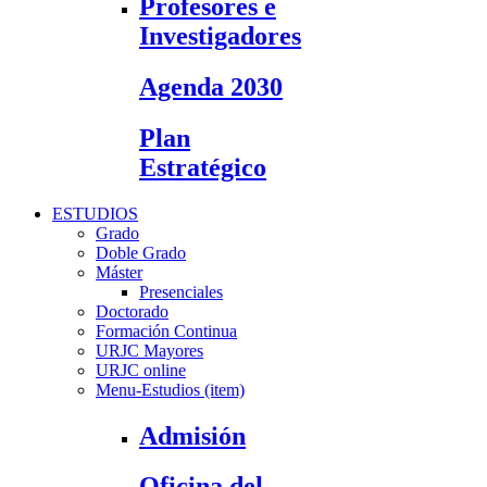
Profesores e
Investigadores
Agenda 2030
Plan
Estratégico
ESTUDIOS
Grado
Doble Grado
Máster
Presenciales
Doctorado
Formación Continua
URJC Mayores
URJC online
Menu-Estudios (item)
Admisión
Oficina del