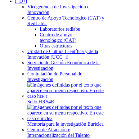
I+D+i
Vicegerencia de Investigación e
Innovación
Centro de Apoyo Tecnológico (CAT) y
RedLabU
Laboratorios redlabu
Centro de apoyo
tecnológico (CAT)
Otras estructuras
Unidad de Cultura Científica y de la
Innovación (UCC+i)
Servicio de Gestión Económica de la
Investigación
Contratación de Personal de
Investigación
Sello HRS4R
Mentoría para la investigación Euriclea
Centro de Atracción e
Internacionalización del Talento