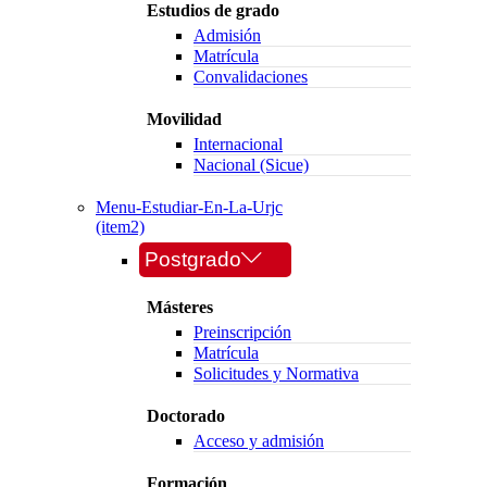
Estudios de grado
Admisión
Matrícula
Convalidaciones
Movilidad
Internacional
Nacional (Sicue)
Menu-Estudiar-En-La-Urjc
(item2)
Postgrado
Másteres
Preinscripción
Matrícula
Solicitudes y Normativa
Doctorado
Acceso y admisión
Formación