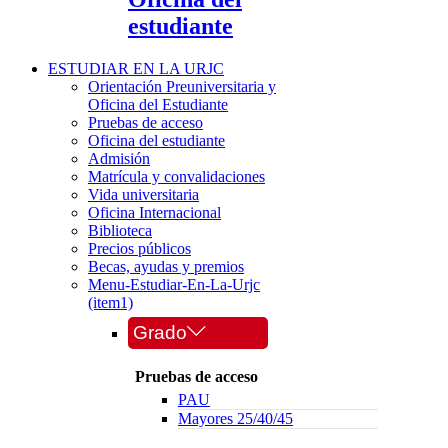
estudiante
ESTUDIAR EN LA URJC
Orientación Preuniversitaria y
Oficina del Estudiante
Pruebas de acceso
Oficina del estudiante
Admisión
Matrícula y convalidaciones
Vida universitaria
Oficina Internacional
Biblioteca
Precios públicos
Becas, ayudas y premios
Menu-Estudiar-En-La-Urjc
(item1)
Grado
Pruebas de acceso
PAU
Mayores 25/40/45