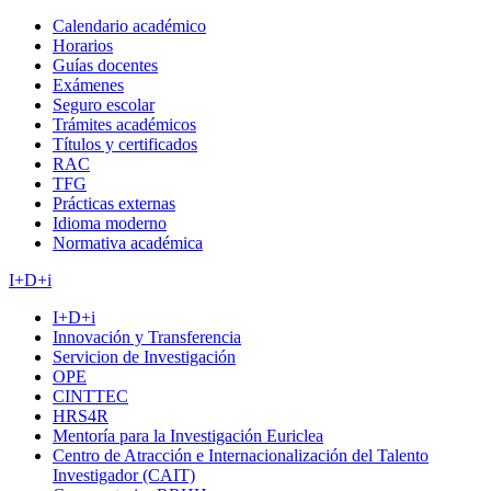
Calendario académico
Horarios
Guías docentes
Exámenes
Seguro escolar
Trámites académicos
Títulos y certificados
RAC
TFG
Prácticas externas
Idioma moderno
Normativa académica
I+D+i
I+D+i
Innovación y Transferencia
Servicion de Investigación
OPE
CINTTEC
HRS4R
Mentoría para la Investigación Euriclea
Centro de Atracción e Internacionalización del Talento
Investigador (CAIT)