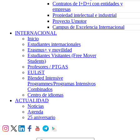
Contratos de I+D+i con entidades y
empresas
Propiedad intelectual e industrial
Proyecto Umotor
Campus de Excelencia Internacional
INTERNACIONAL
Inicio
Estudiantes internacionales
Erasmus+ y movilidad
Estudiantes Visitantes (Free Mover
Students)
Profesores / PTGAS
EULiST
Blended Intensive
Programmes/Programas Intensivos
Combinados
Centro de idiomas
ACTUALIDAD
Noticias
Agenda
25 aniversario