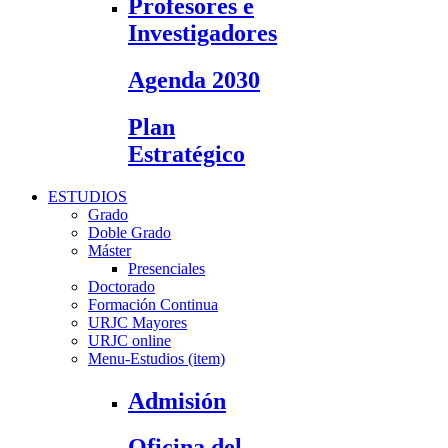
Profesores e
Investigadores
Agenda 2030
Plan
Estratégico
ESTUDIOS
Grado
Doble Grado
Máster
Presenciales
Doctorado
Formación Continua
URJC Mayores
URJC online
Menu-Estudios (item)
Admisión
Oficina del