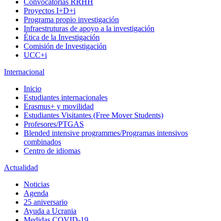
Convocatorias RRHH
Proyectos I+D+i
Programa propio investigación
Infraestruturas de apoyo a la investigación
Ética de la Investigación
Comisión de Investigación
UCC+i
Internacional
Inicio
Estudiantes internacionales
Erasmus+ y movilidad
Estudiantes Visitantes (Free Mover Students)
Profesores/PTGAS
Blended intensive programmes/Programas intensivos
combinados
Centro de idiomas
Actualidad
Noticias
Agenda
25 aniversario
Ayuda a Ucrania
Medidas COVID-19