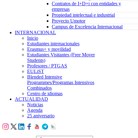
Contratos de I+D+i con entidades y
empresas
Propiedad intelectual e industrial
Proyecto Umotor
Campus de Excelencia Internacional
INTERNACIONAL
Inicio
Estudiantes internacionales
Erasmus+ y movilidad
Estudiantes Visitantes (Free Mover
Students)
Profesores / PTGAS
EULiST
Blended Intensive
Programmes/Programas Intensivos
Combinados
Centro de idiomas
ACTUALIDAD
Noticias
Agenda
25 aniversario