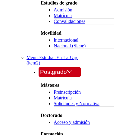
Estudios de grado
Admisión
Matrícula
Convalidaciones
Movilidad
Internacional
Nacional (Sicue)
Menu-Estudiar-En-La-Urjc
(item2)
Postgrado
Másteres
Preinscripción
Matrícula
Solicitudes y Normativa
Doctorado
Acceso y admisión
Formación