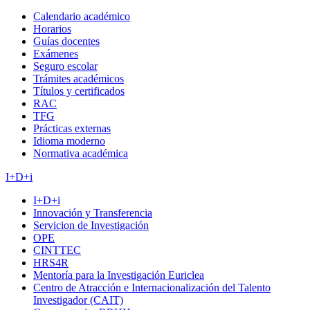
Calendario académico
Horarios
Guías docentes
Exámenes
Seguro escolar
Trámites académicos
Títulos y certificados
RAC
TFG
Prácticas externas
Idioma moderno
Normativa académica
I+D+i
I+D+i
Innovación y Transferencia
Servicion de Investigación
OPE
CINTTEC
HRS4R
Mentoría para la Investigación Euriclea
Centro de Atracción e Internacionalización del Talento
Investigador (CAIT)