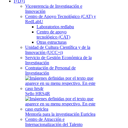
I+D+i
Vicegerencia de Investigación e
Innovación
Centro de Apoyo Tecnológico (CAT) y
RedLabU
Laboratorios redlabu
Centro de apoyo
tecnológico (CAT)
Otras estructuras
Unidad de Cultura Científica y de la
Innovación (UCC+i)
Servicio de Gestión Económica de la
Investigación
Contratación de Personal de
Investigación
Sello HRS4R
Mentoría para la investigación Euriclea
Centro de Atracción e
Internacionalización del Talento