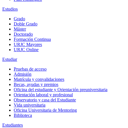
Estudios
Grado
Doble Grado
Máster
Doctorado
Formación Continua
URJC Mayores
URJC Online
Estudiar
Pruebas de acceso
Admisión
Matrícula y convalidaciones
Becas, ayudas y premios
Oficina del estudiante y Orientación preuniversitaria
Orientación laboral y profesional
Observatorio y casa del Estudiante
Vida universitaria
Oficina Universitaria de Mentoring
Biblioteca
Estudiantes