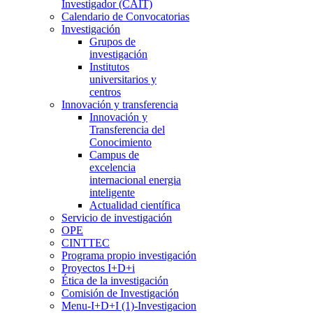
Investigador (CAIT)
Calendario de Convocatorias
Investigación
Grupos de
investigación
Institutos
universitarios y
centros
Innovación y transferencia
Innovación y
Transferencia del
Conocimiento
Campus de
excelencia
internacional energia
inteligente
Actualidad científica
Servicio de investigación
OPE
CINTTEC
Programa propio investigación
Proyectos I+D+i
Ética de la investigación
Comisión de Investigación
Menu-I+D+I (1)-Investigacion