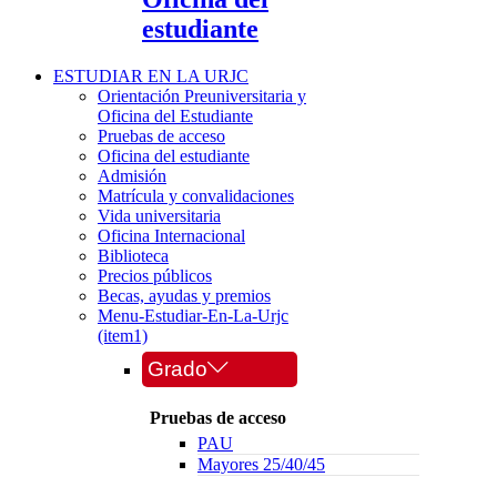
estudiante
ESTUDIAR EN LA URJC
Orientación Preuniversitaria y
Oficina del Estudiante
Pruebas de acceso
Oficina del estudiante
Admisión
Matrícula y convalidaciones
Vida universitaria
Oficina Internacional
Biblioteca
Precios públicos
Becas, ayudas y premios
Menu-Estudiar-En-La-Urjc
(item1)
Grado
Pruebas de acceso
PAU
Mayores 25/40/45