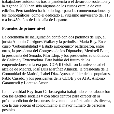
trabajadores autónomos tras la pandemia o el desarrollo sostenible y
la Agenda 2030 han sido algunos de los cursos estrella de esta
edición. Pero también ha habido lugar para las conmemoraciones y
los monográficos, como el dedicado al vigésimo aniversario del 11S
o a los 450 años de la batalla de Lepanto.
Ponentes de primer nivel
La ceremonia de inauguración contó con dos padrinos de lujo, el
jurista Antonio Garrigues Walker y la periodista María Rey. En el
curso ‘Gobernabilidad y Estado autonómico’ participaron, entre
otros, la presidenta del Congreso de los Diputados, Mertixell Batet,
la presidenta del Senado, Pilar Llop, y los presidentes autonómicos
de Galicia y Extremadura. Para hablar del futuro de los
emprendedores en la era post-COVID visitaron la universidad el
alcalde de Madrid, José Luis Martínez Almeida, la presidenta de la
Comunidad de Madrid, Isabel Díaz Ayuso, el líder de los populares,
Pablo Casado, y los presidentes de la CEOE y de ATA, Antonio
Garamendi y Lorenzo Amor.
La universidad Rey Juan Carlos seguirá trabajando en colaboración
con los agentes sociales y con otros centros para ofrecer en la
próxima edición de los cursos de verano una oferta aún más diversa,
con la que acercar el conocimiento al mayor número de personas
posibles.