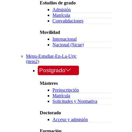
Estudios de grado
Admisión
Matrícula
Convalidaciones
Movilidad
Internacional
Nacional (Sicue)
Menu-Estudiar-En-La-Urjc
(item2)
Postgrado
Másteres
Preinscripción
Matrícula
Solicitudes y Normativa
Doctorado
Acceso y admisión
Formación