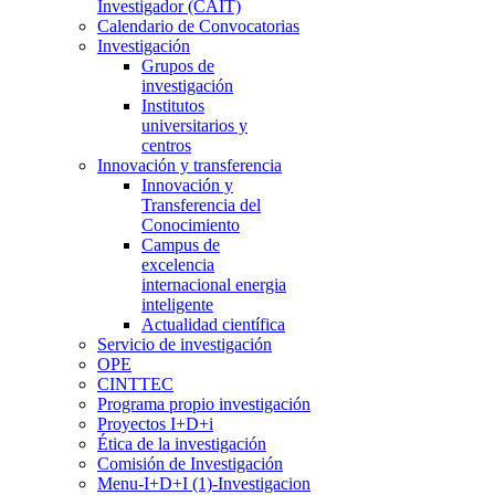
Investigador (CAIT)
Calendario de Convocatorias
Investigación
Grupos de
investigación
Institutos
universitarios y
centros
Innovación y transferencia
Innovación y
Transferencia del
Conocimiento
Campus de
excelencia
internacional energia
inteligente
Actualidad científica
Servicio de investigación
OPE
CINTTEC
Programa propio investigación
Proyectos I+D+i
Ética de la investigación
Comisión de Investigación
Menu-I+D+I (1)-Investigacion