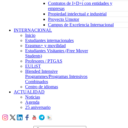
Contratos de I+D+i con entidades y
empresas
Propiedad intelectual e industrial
Proyecto Umotor
Campus de Excelencia Internacional
INTERNACIONAL
Inicio
Estudiantes internacionales
Erasmus+ y movilidad
Estudiantes Visitantes (Free Mover
Students)
Profesores / PTGAS
EULiST
Blended Intensive
Programmes/Programas Intensivos
Combinados
Centro de idiomas
ACTUALIDAD
Noticias
Agenda
25 aniversario