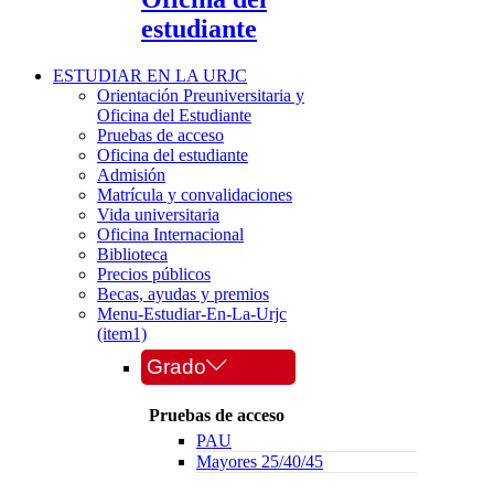
estudiante
ESTUDIAR EN LA URJC
Orientación Preuniversitaria y
Oficina del Estudiante
Pruebas de acceso
Oficina del estudiante
Admisión
Matrícula y convalidaciones
Vida universitaria
Oficina Internacional
Biblioteca
Precios públicos
Becas, ayudas y premios
Menu-Estudiar-En-La-Urjc
(item1)
Grado
Pruebas de acceso
PAU
Mayores 25/40/45