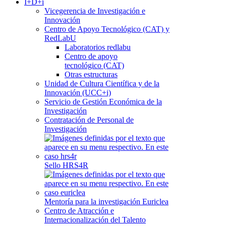
I+D+i
Vicegerencia de Investigación e
Innovación
Centro de Apoyo Tecnológico (CAT) y
RedLabU
Laboratorios redlabu
Centro de apoyo
tecnológico (CAT)
Otras estructuras
Unidad de Cultura Científica y de la
Innovación (UCC+i)
Servicio de Gestión Económica de la
Investigación
Contratación de Personal de
Investigación
Sello HRS4R
Mentoría para la investigación Euriclea
Centro de Atracción e
Internacionalización del Talento