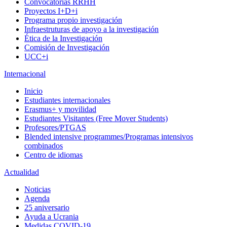
Convocatorias RRHH
Proyectos I+D+i
Programa propio investigación
Infraestruturas de apoyo a la investigación
Ética de la Investigación
Comisión de Investigación
UCC+i
Internacional
Inicio
Estudiantes internacionales
Erasmus+ y movilidad
Estudiantes Visitantes (Free Mover Students)
Profesores/PTGAS
Blended intensive programmes/Programas intensivos
combinados
Centro de idiomas
Actualidad
Noticias
Agenda
25 aniversario
Ayuda a Ucrania
Medidas COVID-19