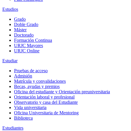
Estudios
Grado
Doble Grado
Máster
Doctorado
Formación Continua
URJC Mayores
URJC Online
Estudiar
Pruebas de acceso
Admisión
Matrícula y convalidaciones
Becas, ayudas y premios
Oficina del estudiante y Orientación preuniversitaria
Orientación laboral y profesional
Observatorio y casa del Estudiante
Vida universitaria
Oficina Universitaria de Mentoring
Biblioteca
Estudiantes