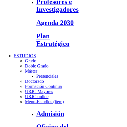
Profesores e
Investigadores
Agenda 2030
Plan
Estratégico
ESTUDIOS
Grado
Doble Grado
Máster
Presenciales
Doctorado
Formación Continua
URJC Mayores
URJC online
Menu-Estudios (item)
Admisión
Oficina del