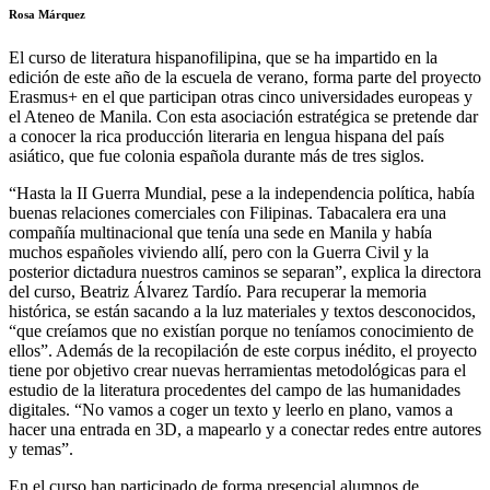
Rosa Márquez
El curso de literatura hispanofilipina, que se ha impartido en la
edición de este año de la escuela de verano, forma parte del proyecto
Erasmus+ en el que participan otras cinco universidades europeas y
el Ateneo de Manila. Con esta asociación estratégica se pretende dar
a conocer la rica producción literaria en lengua hispana del país
asiático, que fue colonia española durante más de tres siglos.
“Hasta la II Guerra Mundial, pese a la independencia política, había
buenas relaciones comerciales con Filipinas. Tabacalera era una
compañía multinacional que tenía una sede en Manila y había
muchos españoles viviendo allí, pero con la Guerra Civil y la
posterior dictadura nuestros caminos se separan”, explica la directora
del curso, Beatriz Álvarez Tardío. Para recuperar la memoria
histórica, se están sacando a la luz materiales y textos desconocidos,
“que creíamos que no existían porque no teníamos conocimiento de
ellos”. Además de la recopilación de este corpus inédito, el proyecto
tiene por objetivo crear nuevas herramientas metodológicas para el
estudio de la literatura procedentes del campo de las humanidades
digitales. “No vamos a coger un texto y leerlo en plano, vamos a
hacer una entrada en 3D, a mapearlo y a conectar redes entre autores
y temas”.
En el curso han participado de forma presencial alumnos de