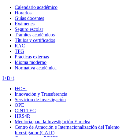
Calendario académico
Horarios
Guías docentes
Exámenes
Seguro escolar
Trámites académicos
Títulos y certificados
RAC
TFG
Prácticas externas
Idioma moderno
Normativa académica
I+D+i
I+D+i
Innovación y Transferencia
Servicion de Investigación
OPE
CINTTEC
HRS4R
Mentoría para la Investigación Euriclea
Centro de Atracción e Internacionalización del Talento
Investigador (CAIT)