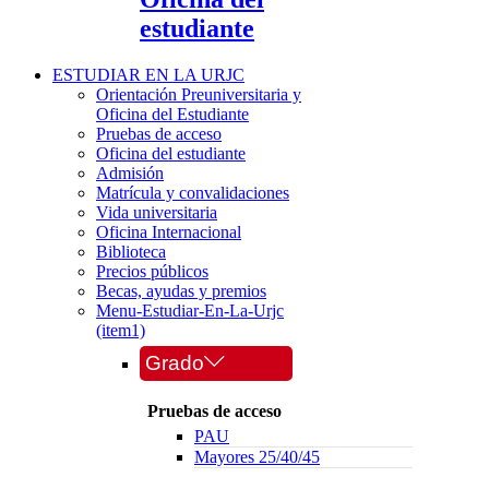
estudiante
ESTUDIAR EN LA URJC
Orientación Preuniversitaria y
Oficina del Estudiante
Pruebas de acceso
Oficina del estudiante
Admisión
Matrícula y convalidaciones
Vida universitaria
Oficina Internacional
Biblioteca
Precios públicos
Becas, ayudas y premios
Menu-Estudiar-En-La-Urjc
(item1)
Grado
Pruebas de acceso
PAU
Mayores 25/40/45