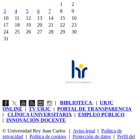
1
2
3
4
5
6
7
8
9
10
11
12
13
14
15
16
17
18
19
20
21
22
23
24
25
26
27
28
29
30
31
|
BIBLIOTECA
|
URJC
ONLINE
|
TV URJC
|
PORTAL DE TRANSPARENCIA
|
CLÍNICA UNIVERSITARIA
|
EMPLEO PÚBLICO
|
INNOVACIÓN DOCENTE
© Universidad Rey Juan Carlos
|
Aviso legal
|
Política de
privacidad
|
Política de cookies
|
Protección de datos
|
Perfil del