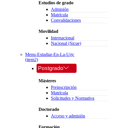
Estudios de grado
Admisión
Matrícula
Convalidaciones
Movilidad
Internacional
Nacional (Sicue)
Menu-Estudiar-En-La-Urjc
(item2)
Postgrado
Másteres
Preinscripción
Matrícula
Solicitudes y Normativa
Doctorado
Acceso y admisión
Formación