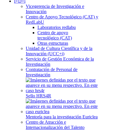
I+D+i
Vicegerencia de Investigación e
Innovación
Centro de Apoyo Tecnológico (CAT) y
RedLabU
Laboratorios redlabu
Centro de apoyo
tecnológico (CAT)
Otras estructuras
Unidad de Cultura Científica y de la
Innovación (UCC+i)
Servicio de Gestión Económica de la
Investigación
Contratación de Personal de
Investigación
Sello HRS4R
Mentoría para la investigación Euriclea
Centro de Atracción e
Internacionalización del Talento