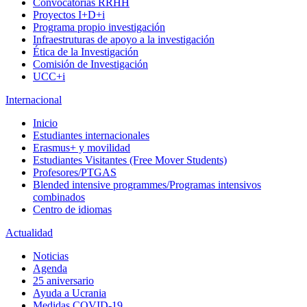
Convocatorias RRHH
Proyectos I+D+i
Programa propio investigación
Infraestruturas de apoyo a la investigación
Ética de la Investigación
Comisión de Investigación
UCC+i
Internacional
Inicio
Estudiantes internacionales
Erasmus+ y movilidad
Estudiantes Visitantes (Free Mover Students)
Profesores/PTGAS
Blended intensive programmes/Programas intensivos
combinados
Centro de idiomas
Actualidad
Noticias
Agenda
25 aniversario
Ayuda a Ucrania
Medidas COVID-19