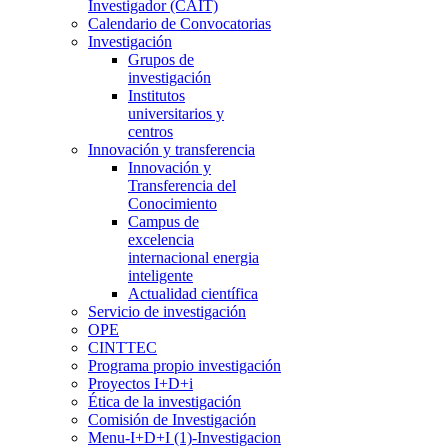
Investigador (CAIT)
Calendario de Convocatorias
Investigación
Grupos de
investigación
Institutos
universitarios y
centros
Innovación y transferencia
Innovación y
Transferencia del
Conocimiento
Campus de
excelencia
internacional energia
inteligente
Actualidad científica
Servicio de investigación
OPE
CINTTEC
Programa propio investigación
Proyectos I+D+i
Ética de la investigación
Comisión de Investigación
Menu-I+D+I (1)-Investigacion