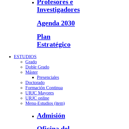
Profesores e
Investigadores
Agenda 2030
Plan
Estratégico
ESTUDIOS
Grado
Doble Grado
Máster
Presenciales
Doctorado
Formación Continua
URJC Mayores
URJC online
Menu-Estudios (item)
Admisión
Oficina del