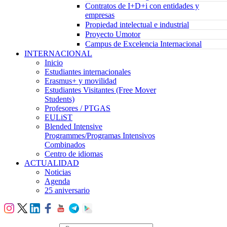
Contratos de I+D+i con entidades y
empresas
Propiedad intelectual e industrial
Proyecto Umotor
Campus de Excelencia Internacional
INTERNACIONAL
Inicio
Estudiantes internacionales
Erasmus+ y movilidad
Estudiantes Visitantes (Free Mover
Students)
Profesores / PTGAS
EULiST
Blended Intensive
Programmes/Programas Intensivos
Combinados
Centro de idiomas
ACTUALIDAD
Noticias
Agenda
25 aniversario