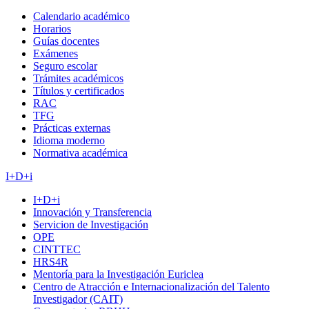
Calendario académico
Horarios
Guías docentes
Exámenes
Seguro escolar
Trámites académicos
Títulos y certificados
RAC
TFG
Prácticas externas
Idioma moderno
Normativa académica
I+D+i
I+D+i
Innovación y Transferencia
Servicion de Investigación
OPE
CINTTEC
HRS4R
Mentoría para la Investigación Euriclea
Centro de Atracción e Internacionalización del Talento
Investigador (CAIT)