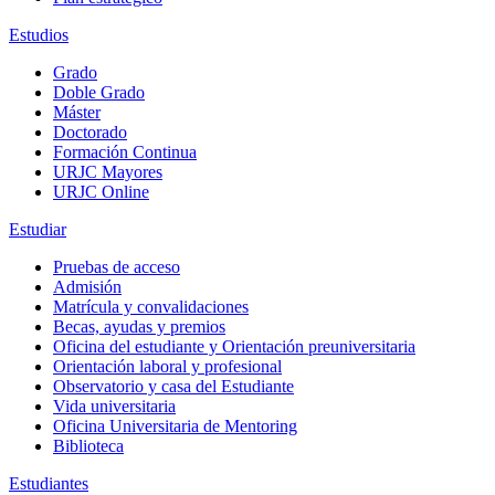
Estudios
Grado
Doble Grado
Máster
Doctorado
Formación Continua
URJC Mayores
URJC Online
Estudiar
Pruebas de acceso
Admisión
Matrícula y convalidaciones
Becas, ayudas y premios
Oficina del estudiante y Orientación preuniversitaria
Orientación laboral y profesional
Observatorio y casa del Estudiante
Vida universitaria
Oficina Universitaria de Mentoring
Biblioteca
Estudiantes