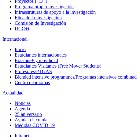
Proyectos I+D+i
Programa propio investigación
Infraestruturas de apoyo a la investigación
Ética de la Investigación
Comisión de Investigación
UCC+i
Internacional
Inicio
Estudiantes internacionales
Erasmus+ y movilidad
Estudiantes Visitantes (Free Mover Students)
Profesores/PTGAS
Blended intensive programmes/Programas intensivos combinad
Centro de idiomas
Actualidad
Noticias
Agenda
25 aniversario
Ayuda a Ucrania
Medidas COVID-19
Intranet