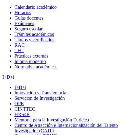
Calendario académico
Horarios
Guías docentes
Exámenes
Seguro escolar
Trámites académicos
Títulos y certificados
RAC
TFG
Prácticas externas
Idioma moderno
Normativa académica
I+D+i
I+D+i
Innovación y Transferencia
Servicion de Investigación
OPE
CINTTEC
HRS4R
Mentoría para la Investigación Euriclea
Centro de Atracción e Internacionalización del Talento
Investigador (CAIT)