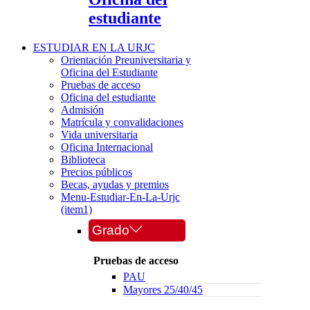
estudiante
ESTUDIAR EN LA URJC
Orientación Preuniversitaria y
Oficina del Estudiante
Pruebas de acceso
Oficina del estudiante
Admisión
Matrícula y convalidaciones
Vida universitaria
Oficina Internacional
Biblioteca
Precios públicos
Becas, ayudas y premios
Menu-Estudiar-En-La-Urjc
(item1)
Grado
Pruebas de acceso
PAU
Mayores 25/40/45