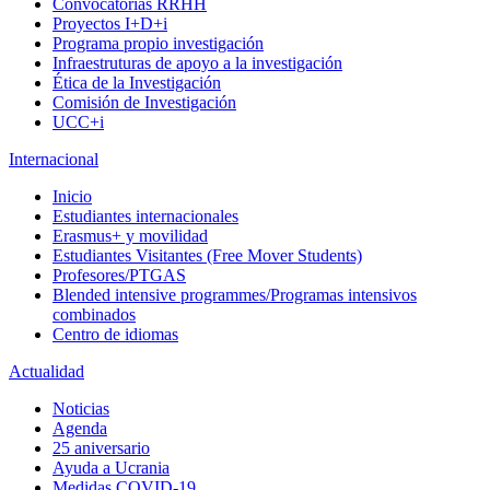
Convocatorias RRHH
Proyectos I+D+i
Programa propio investigación
Infraestruturas de apoyo a la investigación
Ética de la Investigación
Comisión de Investigación
UCC+i
Internacional
Inicio
Estudiantes internacionales
Erasmus+ y movilidad
Estudiantes Visitantes (Free Mover Students)
Profesores/PTGAS
Blended intensive programmes/Programas intensivos
combinados
Centro de idiomas
Actualidad
Noticias
Agenda
25 aniversario
Ayuda a Ucrania
Medidas COVID-19