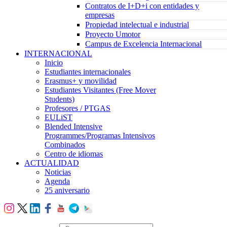
Contratos de I+D+i con entidades y
empresas
Propiedad intelectual e industrial
Proyecto Umotor
Campus de Excelencia Internacional
INTERNACIONAL
Inicio
Estudiantes internacionales
Erasmus+ y movilidad
Estudiantes Visitantes (Free Mover
Students)
Profesores / PTGAS
EULiST
Blended Intensive
Programmes/Programas Intensivos
Combinados
Centro de idiomas
ACTUALIDAD
Noticias
Agenda
25 aniversario