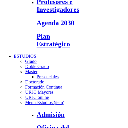
Profesores e
Investigadores
Agenda 2030
Plan
Estratégico
ESTUDIOS
Grado
Doble Grado
Máster
Presenciales
Doctorado
Formación Continua
URJC Mayores
URJC online
Menu-Estudios (item)
Admisión
Oficina del