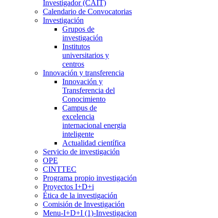
Investigador (CAIT)
Calendario de Convocatorias
Investigación
Grupos de
investigación
Institutos
universitarios y
centros
Innovación y transferencia
Innovación y
Transferencia del
Conocimiento
Campus de
excelencia
internacional energia
inteligente
Actualidad científica
Servicio de investigación
OPE
CINTTEC
Programa propio investigación
Proyectos I+D+i
Ética de la investigación
Comisión de Investigación
Menu-I+D+I (1)-Investigacion