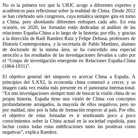
No es la primera vez que la URJC acoge a diferentes expertos y
académicos para reflexionar sobre la realidad de China. Desde 2012
se han celebrado seis congresos, cuya temática siempre gira en torno
a China, pero abordando diferentes enfoques cada año. En esta
ocasión, en 2020, las Jornadas están dedicadas al análisis de las
relaciones España-China a lo largo de la historia; por ello, y gracias
a la dirección de Raúl Ramírez Ruiz y Felipe Debasa, profesores de
Historia Contemporánea, y la secretaría de Pablo Martínez, alumno
de doctorado de la misma área, se ha concedido una especial
atención a los resultados de las investigaciones llevadas a cabo por
el “Grupo de investigación emergente en Relaciones España-China
(1864-1931)”.
El objetivo general del simposio es acercar China a España. A
principios del S.XXI, la economía china comenzó a crecer, y su
imagen cada vez estaba más presente en el panorama internacional.
“En mis investigaciones siempre trato de buscar la visión china de su
propia historia. España tiene una visión de China con conceptos
profundamente arraigados, la mayoría de ellos negativos, pero no
por maldad, sino por la falta de formación respecto al país. Por ello,
el objetivo de estas Jornadas es ir sembrando poco a poco
conocimientos sobre la China actual en la sociedad española, para
luchar contra todas estas mitificaciones tanto las positivas como
negativas”, explica Ramírez.