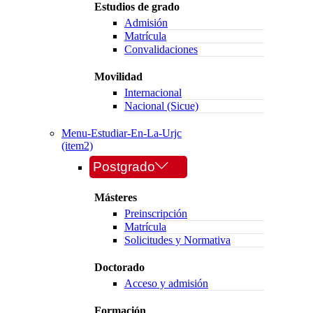
Estudios de grado
Admisión
Matrícula
Convalidaciones
Movilidad
Internacional
Nacional (Sicue)
Menu-Estudiar-En-La-Urjc
(item2)
Postgrado
Másteres
Preinscripción
Matrícula
Solicitudes y Normativa
Doctorado
Acceso y admisión
Formación