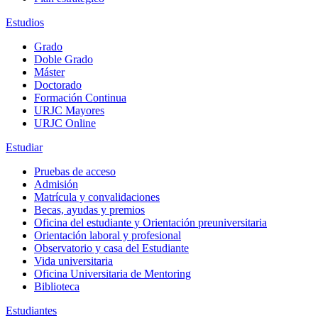
Estudios
Grado
Doble Grado
Máster
Doctorado
Formación Continua
URJC Mayores
URJC Online
Estudiar
Pruebas de acceso
Admisión
Matrícula y convalidaciones
Becas, ayudas y premios
Oficina del estudiante y Orientación preuniversitaria
Orientación laboral y profesional
Observatorio y casa del Estudiante
Vida universitaria
Oficina Universitaria de Mentoring
Biblioteca
Estudiantes