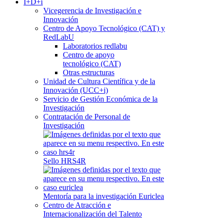
I+D+i
Vicegerencia de Investigación e
Innovación
Centro de Apoyo Tecnológico (CAT) y
RedLabU
Laboratorios redlabu
Centro de apoyo
tecnológico (CAT)
Otras estructuras
Unidad de Cultura Científica y de la
Innovación (UCC+i)
Servicio de Gestión Económica de la
Investigación
Contratación de Personal de
Investigación
Sello HRS4R
Mentoría para la investigación Euriclea
Centro de Atracción e
Internacionalización del Talento