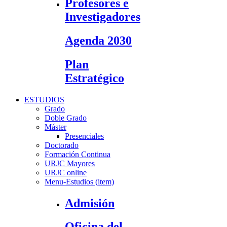
Profesores e
Investigadores
Agenda 2030
Plan
Estratégico
ESTUDIOS
Grado
Doble Grado
Máster
Presenciales
Doctorado
Formación Continua
URJC Mayores
URJC online
Menu-Estudios (item)
Admisión
Oficina del