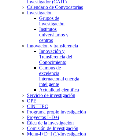
Investigador (CAIT)
Calendario de Convocatorias
Investigación
Grupos de
investigación
Institutos
universitarios y
centros
Innovación y transferencia
Innovación y
Transferencia del
Conocimiento
Campus de
excelencia
internacional energia
inteligente
Actualidad científica
Servicio de investigación
OPE
CINTTEC
Programa propio investigación
Proyectos I+D+i
Ética de la investigación
Comisión de Investigación
Menu-I+D+I (1)-Investigacion