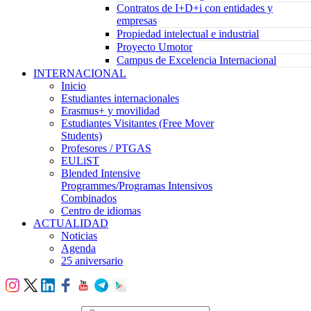
Contratos de I+D+i con entidades y
empresas
Propiedad intelectual e industrial
Proyecto Umotor
Campus de Excelencia Internacional
INTERNACIONAL
Inicio
Estudiantes internacionales
Erasmus+ y movilidad
Estudiantes Visitantes (Free Mover
Students)
Profesores / PTGAS
EULiST
Blended Intensive
Programmes/Programas Intensivos
Combinados
Centro de idiomas
ACTUALIDAD
Noticias
Agenda
25 aniversario