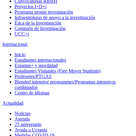
Convocatorias RRHH
Proyectos I+D+i
Programa propio investigación
Infraestruturas de apoyo a la investigación
Ética de la Investigación
Comisión de Investigación
UCC+i
Internacional
Inicio
Estudiantes internacionales
Erasmus+ y movilidad
Estudiantes Visitantes (Free Mover Students)
Profesores/PTGAS
Blended intensive programmes/Programas intensivos
combinados
Centro de idiomas
Actualidad
Noticias
Agenda
25 aniversario
Ayuda a Ucrania
Medidas COVID-19