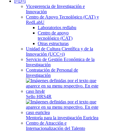
I+D+i
Vicegerencia de Investigación e
Innovación
Centro de Apoyo Tecnológico (CAT) y
RedLabU
Laboratorios redlabu
Centro de apoyo
tecnológico (CAT)
Otras estructuras
Unidad de Cultura Científica y de la
Innovación (UCC+i)
Servicio de Gestión Económica de la
Investigación
Contratación de Personal de
Investigación
Sello HRS4R
Mentoría para la investigación Euriclea
Centro de Atracción e
Internacionalización del Talento