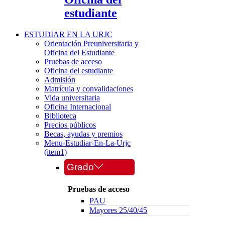
estudiante
ESTUDIAR EN LA URJC
Orientación Preuniversitaria y
Oficina del Estudiante
Pruebas de acceso
Oficina del estudiante
Admisión
Matrícula y convalidaciones
Vida universitaria
Oficina Internacional
Biblioteca
Precios públicos
Becas, ayudas y premios
Menu-Estudiar-En-La-Urjc
(item1)
Grado
Pruebas de acceso
PAU
Mayores 25/40/45