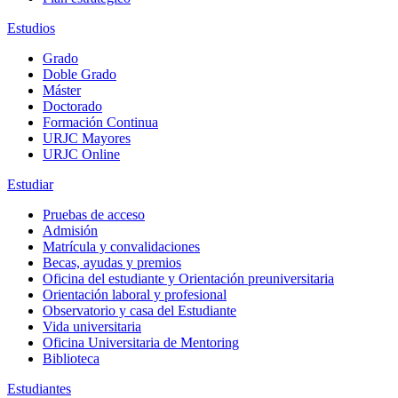
Estudios
Grado
Doble Grado
Máster
Doctorado
Formación Continua
URJC Mayores
URJC Online
Estudiar
Pruebas de acceso
Admisión
Matrícula y convalidaciones
Becas, ayudas y premios
Oficina del estudiante y Orientación preuniversitaria
Orientación laboral y profesional
Observatorio y casa del Estudiante
Vida universitaria
Oficina Universitaria de Mentoring
Biblioteca
Estudiantes