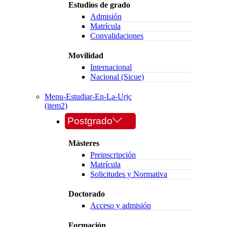
Estudios de grado
Admisión
Matrícula
Convalidaciones
Movilidad
Internacional
Nacional (Sicue)
Menu-Estudiar-En-La-Urjc
(item2)
Postgrado
Másteres
Preinscripción
Matrícula
Solicitudes y Normativa
Doctorado
Acceso y admisión
Formación