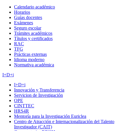
Calendario académico
Horarios
Guías docentes
Exámenes
Seguro escolar
Trámites académicos
Títulos y certificados
RAC
TFG
Prácticas externas
Idioma moderno
Normativa académica
I+D+i
I+D+i
Innovación y Transferencia
Servicion de Investigación
OPE
CINTTEC
HRS4R
Mentoría para la Investigación Euriclea
Centro de Atracción e Internacionalización del Talento
Investigador (CAIT)