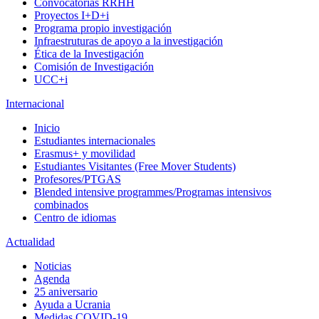
Convocatorias RRHH
Proyectos I+D+i
Programa propio investigación
Infraestruturas de apoyo a la investigación
Ética de la Investigación
Comisión de Investigación
UCC+i
Internacional
Inicio
Estudiantes internacionales
Erasmus+ y movilidad
Estudiantes Visitantes (Free Mover Students)
Profesores/PTGAS
Blended intensive programmes/Programas intensivos
combinados
Centro de idiomas
Actualidad
Noticias
Agenda
25 aniversario
Ayuda a Ucrania
Medidas COVID-19