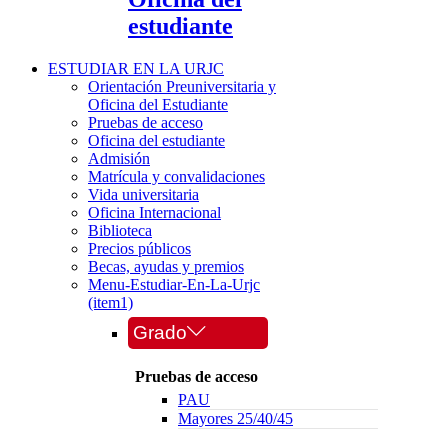
estudiante
ESTUDIAR EN LA URJC
Orientación Preuniversitaria y
Oficina del Estudiante
Pruebas de acceso
Oficina del estudiante
Admisión
Matrícula y convalidaciones
Vida universitaria
Oficina Internacional
Biblioteca
Precios públicos
Becas, ayudas y premios
Menu-Estudiar-En-La-Urjc
(item1)
Grado
Pruebas de acceso
PAU
Mayores 25/40/45