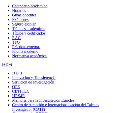
Calendario académico
Horarios
Guías docentes
Exámenes
Seguro escolar
Trámites académicos
Títulos y certificados
RAC
TFG
Prácticas externas
Idioma moderno
Normativa académica
I+D+i
I+D+i
Innovación y Transferencia
Servicion de Investigación
OPE
CINTTEC
HRS4R
Mentoría para la Investigación Euriclea
Centro de Atracción e Internacionalización del Talento
Investigador (CAIT)