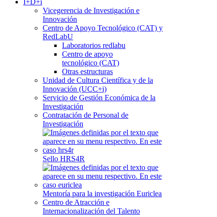
I+D+i
Vicegerencia de Investigación e
Innovación
Centro de Apoyo Tecnológico (CAT) y
RedLabU
Laboratorios redlabu
Centro de apoyo
tecnológico (CAT)
Otras estructuras
Unidad de Cultura Científica y de la
Innovación (UCC+i)
Servicio de Gestión Económica de la
Investigación
Contratación de Personal de
Investigación
Sello HRS4R
Mentoría para la investigación Euriclea
Centro de Atracción e
Internacionalización del Talento