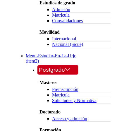
Estudios de grado
Admisión
Matrícula
Convalidaciones
Movilidad
Internacional
Nacional (Sicue)
Menu-Estudiar-En-La-Urjc
(item2)
Postgrado
Másteres
Preinscripción
Matrícula
Solicitudes y Normativa
Doctorado
Acceso y admisión
Formación