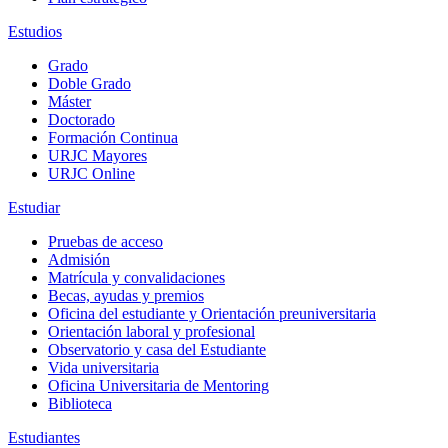
Estudios
Grado
Doble Grado
Máster
Doctorado
Formación Continua
URJC Mayores
URJC Online
Estudiar
Pruebas de acceso
Admisión
Matrícula y convalidaciones
Becas, ayudas y premios
Oficina del estudiante y Orientación preuniversitaria
Orientación laboral y profesional
Observatorio y casa del Estudiante
Vida universitaria
Oficina Universitaria de Mentoring
Biblioteca
Estudiantes