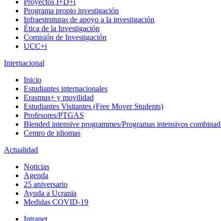
Proyectos I+D+i
Programa propio investigación
Infraestruturas de apoyo a la investigación
Ética de la Investigación
Comisión de Investigación
UCC+i
Internacional
Inicio
Estudiantes internacionales
Erasmus+ y movilidad
Estudiantes Visitantes (Free Mover Students)
Profesores/PTGAS
Blended intensive programmes/Programas intensivos combinad
Centro de idiomas
Actualidad
Noticias
Agenda
25 aniversario
Ayuda a Ucrania
Medidas COVID-19
Intranet