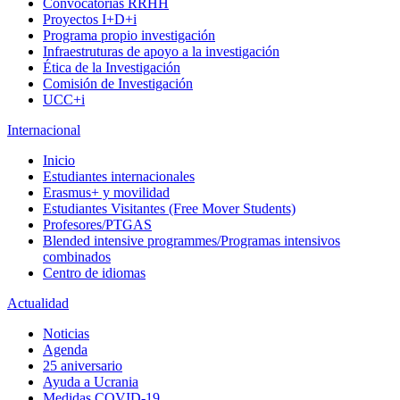
Convocatorias RRHH
Proyectos I+D+i
Programa propio investigación
Infraestruturas de apoyo a la investigación
Ética de la Investigación
Comisión de Investigación
UCC+i
Internacional
Inicio
Estudiantes internacionales
Erasmus+ y movilidad
Estudiantes Visitantes (Free Mover Students)
Profesores/PTGAS
Blended intensive programmes/Programas intensivos
combinados
Centro de idiomas
Actualidad
Noticias
Agenda
25 aniversario
Ayuda a Ucrania
Medidas COVID-19