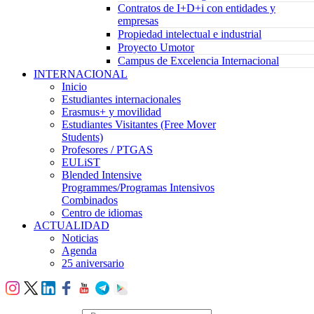
Contratos de I+D+i con entidades y
empresas
Propiedad intelectual e industrial
Proyecto Umotor
Campus de Excelencia Internacional
INTERNACIONAL
Inicio
Estudiantes internacionales
Erasmus+ y movilidad
Estudiantes Visitantes (Free Mover
Students)
Profesores / PTGAS
EULiST
Blended Intensive
Programmes/Programas Intensivos
Combinados
Centro de idiomas
ACTUALIDAD
Noticias
Agenda
25 aniversario