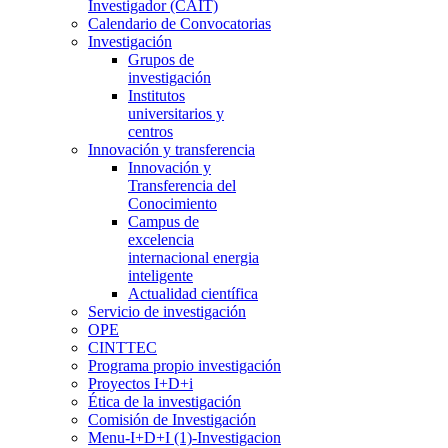
Investigador (CAIT)
Calendario de Convocatorias
Investigación
Grupos de
investigación
Institutos
universitarios y
centros
Innovación y transferencia
Innovación y
Transferencia del
Conocimiento
Campus de
excelencia
internacional energia
inteligente
Actualidad científica
Servicio de investigación
OPE
CINTTEC
Programa propio investigación
Proyectos I+D+i
Ética de la investigación
Comisión de Investigación
Menu-I+D+I (1)-Investigacion