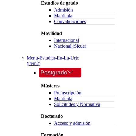
Estudios de grado
Admisión
Matrícula
Convalidaciones
Movilidad
Internacional
Nacional (Sicue)
Menu-Estudiar-En-La-Urjc
(item2)
Postgrado
Másteres
Preinscripción
Matrícula
Solicitudes y Normativa
Doctorado
Acceso y admisión
Formación