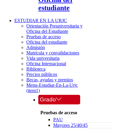
estudiante
ESTUDIAR EN LA URJC
Orientación Preuniversitaria y
Oficina del Estudiante
Pruebas de acceso
Oficina del estudiante
Admisión
Matrícula y convalidaciones
Vida universitaria
Oficina Internacional
Biblioteca
Precios públicos
Becas, ayudas y premios
Menu-Estudiar-En-La-Urjc
(item1)
Grado
Pruebas de acceso
PAU
Mayores 25/40/45