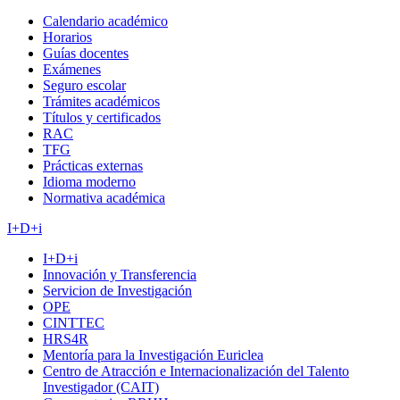
Calendario académico
Horarios
Guías docentes
Exámenes
Seguro escolar
Trámites académicos
Títulos y certificados
RAC
TFG
Prácticas externas
Idioma moderno
Normativa académica
I+D+i
I+D+i
Innovación y Transferencia
Servicion de Investigación
OPE
CINTTEC
HRS4R
Mentoría para la Investigación Euriclea
Centro de Atracción e Internacionalización del Talento
Investigador (CAIT)