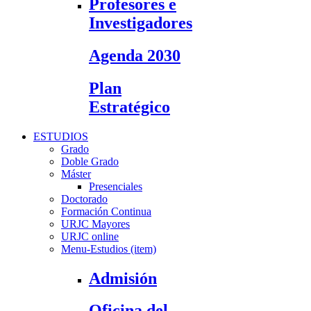
Profesores e
Investigadores
Agenda 2030
Plan
Estratégico
ESTUDIOS
Grado
Doble Grado
Máster
Presenciales
Doctorado
Formación Continua
URJC Mayores
URJC online
Menu-Estudios (item)
Admisión
Oficina del