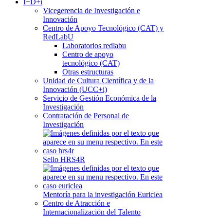
I+D+i
Vicegerencia de Investigación e
Innovación
Centro de Apoyo Tecnológico (CAT) y
RedLabU
Laboratorios redlabu
Centro de apoyo
tecnológico (CAT)
Otras estructuras
Unidad de Cultura Científica y de la
Innovación (UCC+i)
Servicio de Gestión Económica de la
Investigación
Contratación de Personal de
Investigación
Sello HRS4R
Mentoría para la investigación Euriclea
Centro de Atracción e
Internacionalización del Talento