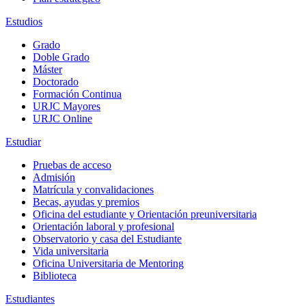
Estudios
Grado
Doble Grado
Máster
Doctorado
Formación Continua
URJC Mayores
URJC Online
Estudiar
Pruebas de acceso
Admisión
Matrícula y convalidaciones
Becas, ayudas y premios
Oficina del estudiante y Orientación preuniversitaria
Orientación laboral y profesional
Observatorio y casa del Estudiante
Vida universitaria
Oficina Universitaria de Mentoring
Biblioteca
Estudiantes