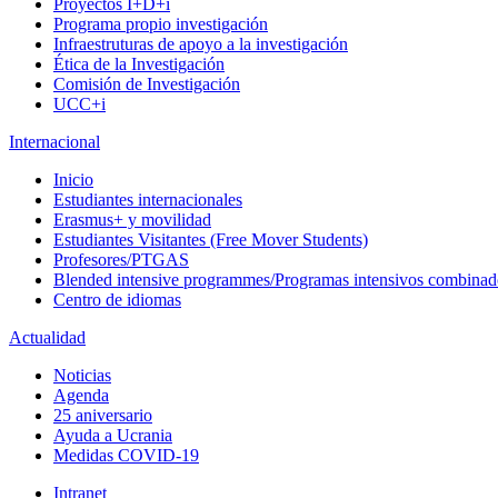
Proyectos I+D+i
Programa propio investigación
Infraestruturas de apoyo a la investigación
Ética de la Investigación
Comisión de Investigación
UCC+i
Internacional
Inicio
Estudiantes internacionales
Erasmus+ y movilidad
Estudiantes Visitantes (Free Mover Students)
Profesores/PTGAS
Blended intensive programmes/Programas intensivos combinad
Centro de idiomas
Actualidad
Noticias
Agenda
25 aniversario
Ayuda a Ucrania
Medidas COVID-19
Intranet