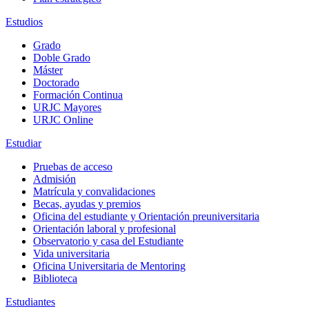
Estudios
Grado
Doble Grado
Máster
Doctorado
Formación Continua
URJC Mayores
URJC Online
Estudiar
Pruebas de acceso
Admisión
Matrícula y convalidaciones
Becas, ayudas y premios
Oficina del estudiante y Orientación preuniversitaria
Orientación laboral y profesional
Observatorio y casa del Estudiante
Vida universitaria
Oficina Universitaria de Mentoring
Biblioteca
Estudiantes