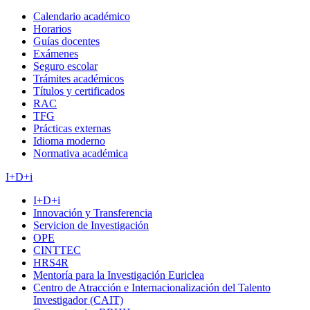
Calendario académico
Horarios
Guías docentes
Exámenes
Seguro escolar
Trámites académicos
Títulos y certificados
RAC
TFG
Prácticas externas
Idioma moderno
Normativa académica
I+D+i
I+D+i
Innovación y Transferencia
Servicion de Investigación
OPE
CINTTEC
HRS4R
Mentoría para la Investigación Euriclea
Centro de Atracción e Internacionalización del Talento
Investigador (CAIT)