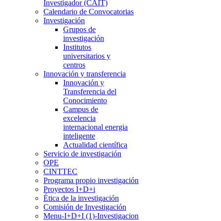
Investigador (CAIT)
Calendario de Convocatorias
Investigación
Grupos de
investigación
Institutos
universitarios y
centros
Innovación y transferencia
Innovación y
Transferencia del
Conocimiento
Campus de
excelencia
internacional energia
inteligente
Actualidad científica
Servicio de investigación
OPE
CINTTEC
Programa propio investigación
Proyectos I+D+i
Ética de la investigación
Comisión de Investigación
Menu-I+D+I (1)-Investigacion