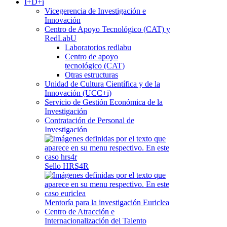
I+D+i
Vicegerencia de Investigación e
Innovación
Centro de Apoyo Tecnológico (CAT) y
RedLabU
Laboratorios redlabu
Centro de apoyo
tecnológico (CAT)
Otras estructuras
Unidad de Cultura Científica y de la
Innovación (UCC+i)
Servicio de Gestión Económica de la
Investigación
Contratación de Personal de
Investigación
Sello HRS4R
Mentoría para la investigación Euriclea
Centro de Atracción e
Internacionalización del Talento