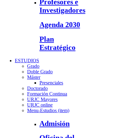
Profesores e
Investigadores
Agenda 2030
Plan
Estratégico
ESTUDIOS
Grado
Doble Grado
Máster
Presenciales
Doctorado
Formación Continua
URJC Mayores
URJC online
Menu-Estudios (item)
Admisión
Oficina del