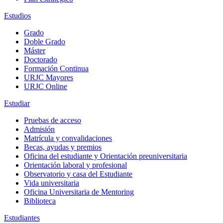
Estudios
Grado
Doble Grado
Máster
Doctorado
Formación Continua
URJC Mayores
URJC Online
Estudiar
Pruebas de acceso
Admisión
Matrícula y convalidaciones
Becas, ayudas y premios
Oficina del estudiante y Orientación preuniversitaria
Orientación laboral y profesional
Observatorio y casa del Estudiante
Vida universitaria
Oficina Universitaria de Mentoring
Biblioteca
Estudiantes