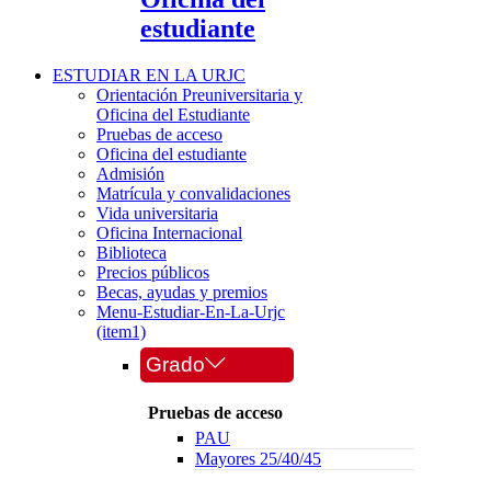
estudiante
ESTUDIAR EN LA URJC
Orientación Preuniversitaria y
Oficina del Estudiante
Pruebas de acceso
Oficina del estudiante
Admisión
Matrícula y convalidaciones
Vida universitaria
Oficina Internacional
Biblioteca
Precios públicos
Becas, ayudas y premios
Menu-Estudiar-En-La-Urjc
(item1)
Grado
Pruebas de acceso
PAU
Mayores 25/40/45