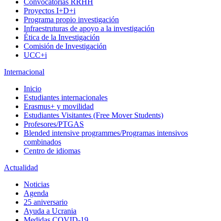
Convocatorias RRHH
Proyectos I+D+i
Programa propio investigación
Infraestruturas de apoyo a la investigación
Ética de la Investigación
Comisión de Investigación
UCC+i
Internacional
Inicio
Estudiantes internacionales
Erasmus+ y movilidad
Estudiantes Visitantes (Free Mover Students)
Profesores/PTGAS
Blended intensive programmes/Programas intensivos
combinados
Centro de idiomas
Actualidad
Noticias
Agenda
25 aniversario
Ayuda a Ucrania
Medidas COVID-19