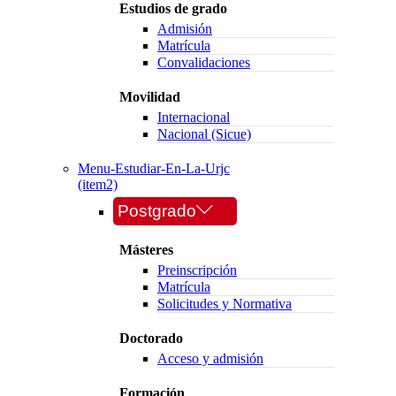
Estudios de grado
Admisión
Matrícula
Convalidaciones
Movilidad
Internacional
Nacional (Sicue)
Menu-Estudiar-En-La-Urjc
(item2)
Postgrado
Másteres
Preinscripción
Matrícula
Solicitudes y Normativa
Doctorado
Acceso y admisión
Formación