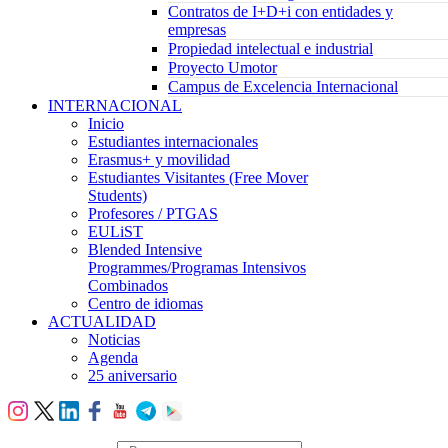
Contratos de I+D+i con entidades y
empresas
Propiedad intelectual e industrial
Proyecto Umotor
Campus de Excelencia Internacional
INTERNACIONAL
Inicio
Estudiantes internacionales
Erasmus+ y movilidad
Estudiantes Visitantes (Free Mover
Students)
Profesores / PTGAS
EULiST
Blended Intensive
Programmes/Programas Intensivos
Combinados
Centro de idiomas
ACTUALIDAD
Noticias
Agenda
25 aniversario