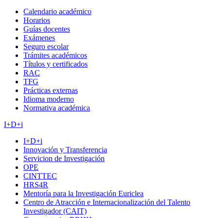
Calendario académico
Horarios
Guías docentes
Exámenes
Seguro escolar
Trámites académicos
Títulos y certificados
RAC
TFG
Prácticas externas
Idioma moderno
Normativa académica
I+D+i
I+D+i
Innovación y Transferencia
Servicion de Investigación
OPE
CINTTEC
HRS4R
Mentoría para la Investigación Euriclea
Centro de Atracción e Internacionalización del Talento
Investigador (CAIT)