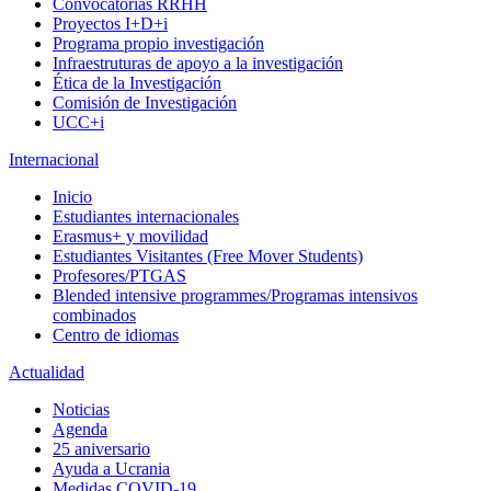
Convocatorias RRHH
Proyectos I+D+i
Programa propio investigación
Infraestruturas de apoyo a la investigación
Ética de la Investigación
Comisión de Investigación
UCC+i
Internacional
Inicio
Estudiantes internacionales
Erasmus+ y movilidad
Estudiantes Visitantes (Free Mover Students)
Profesores/PTGAS
Blended intensive programmes/Programas intensivos
combinados
Centro de idiomas
Actualidad
Noticias
Agenda
25 aniversario
Ayuda a Ucrania
Medidas COVID-19