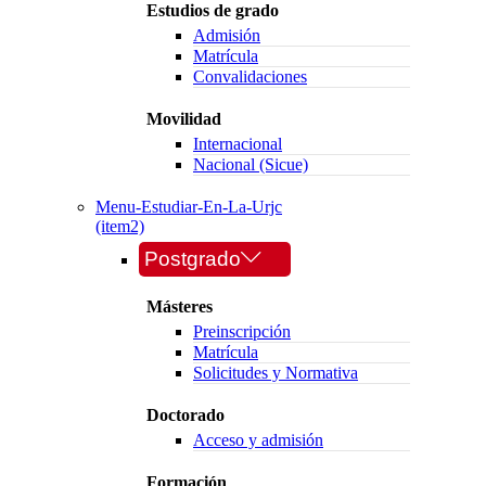
Estudios de grado
Admisión
Matrícula
Convalidaciones
Movilidad
Internacional
Nacional (Sicue)
Menu-Estudiar-En-La-Urjc
(item2)
Postgrado
Másteres
Preinscripción
Matrícula
Solicitudes y Normativa
Doctorado
Acceso y admisión
Formación