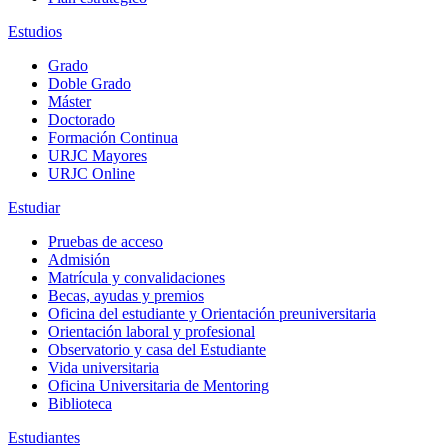
Estudios
Grado
Doble Grado
Máster
Doctorado
Formación Continua
URJC Mayores
URJC Online
Estudiar
Pruebas de acceso
Admisión
Matrícula y convalidaciones
Becas, ayudas y premios
Oficina del estudiante y Orientación preuniversitaria
Orientación laboral y profesional
Observatorio y casa del Estudiante
Vida universitaria
Oficina Universitaria de Mentoring
Biblioteca
Estudiantes