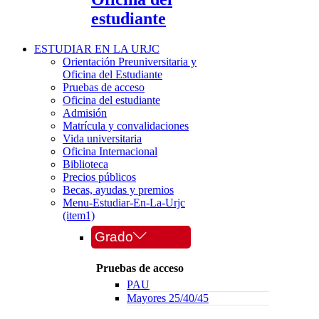
estudiante
ESTUDIAR EN LA URJC
Orientación Preuniversitaria y
Oficina del Estudiante
Pruebas de acceso
Oficina del estudiante
Admisión
Matrícula y convalidaciones
Vida universitaria
Oficina Internacional
Biblioteca
Precios públicos
Becas, ayudas y premios
Menu-Estudiar-En-La-Urjc
(item1)
Grado
Pruebas de acceso
PAU
Mayores 25/40/45