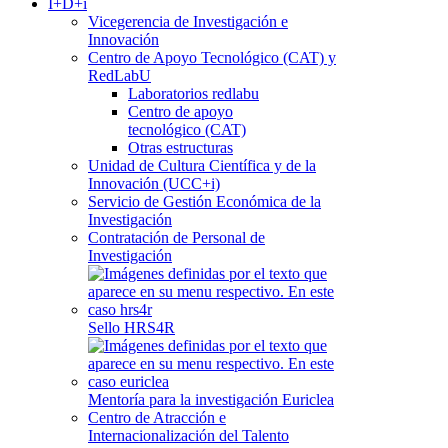
I+D+i
Vicegerencia de Investigación e
Innovación
Centro de Apoyo Tecnológico (CAT) y
RedLabU
Laboratorios redlabu
Centro de apoyo
tecnológico (CAT)
Otras estructuras
Unidad de Cultura Científica y de la
Innovación (UCC+i)
Servicio de Gestión Económica de la
Investigación
Contratación de Personal de
Investigación
Sello HRS4R
Mentoría para la investigación Euriclea
Centro de Atracción e
Internacionalización del Talento