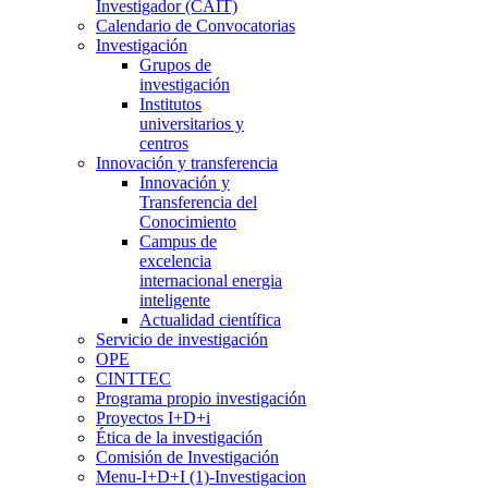
Investigador (CAIT)
Calendario de Convocatorias
Investigación
Grupos de
investigación
Institutos
universitarios y
centros
Innovación y transferencia
Innovación y
Transferencia del
Conocimiento
Campus de
excelencia
internacional energia
inteligente
Actualidad científica
Servicio de investigación
OPE
CINTTEC
Programa propio investigación
Proyectos I+D+i
Ética de la investigación
Comisión de Investigación
Menu-I+D+I (1)-Investigacion