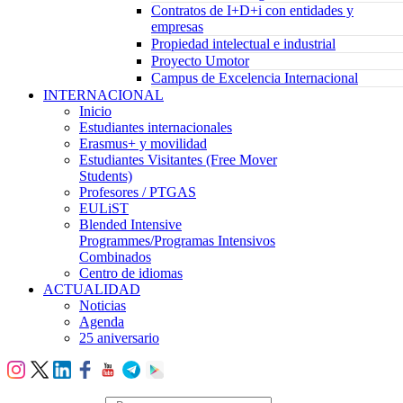
Contratos de I+D+i con entidades y
empresas
Propiedad intelectual e industrial
Proyecto Umotor
Campus de Excelencia Internacional
INTERNACIONAL
Inicio
Estudiantes internacionales
Erasmus+ y movilidad
Estudiantes Visitantes (Free Mover
Students)
Profesores / PTGAS
EULiST
Blended Intensive
Programmes/Programas Intensivos
Combinados
Centro de idiomas
ACTUALIDAD
Noticias
Agenda
25 aniversario