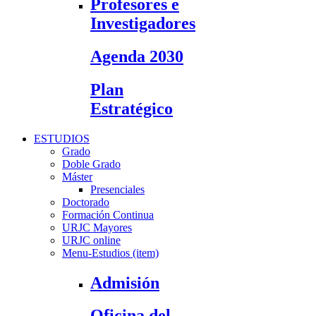
Profesores e
Investigadores
Agenda 2030
Plan
Estratégico
ESTUDIOS
Grado
Doble Grado
Máster
Presenciales
Doctorado
Formación Continua
URJC Mayores
URJC online
Menu-Estudios (item)
Admisión
Oficina del