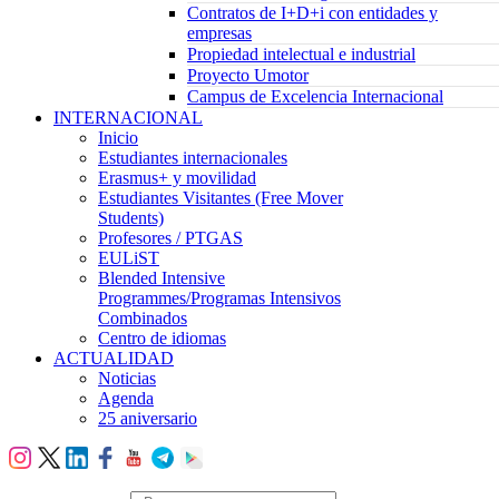
Contratos de I+D+i con entidades y
empresas
Propiedad intelectual e industrial
Proyecto Umotor
Campus de Excelencia Internacional
INTERNACIONAL
Inicio
Estudiantes internacionales
Erasmus+ y movilidad
Estudiantes Visitantes (Free Mover
Students)
Profesores / PTGAS
EULiST
Blended Intensive
Programmes/Programas Intensivos
Combinados
Centro de idiomas
ACTUALIDAD
Noticias
Agenda
25 aniversario