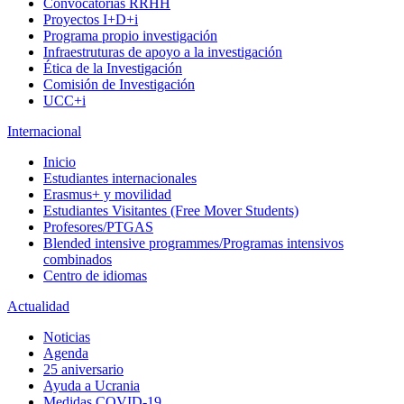
Convocatorias RRHH
Proyectos I+D+i
Programa propio investigación
Infraestruturas de apoyo a la investigación
Ética de la Investigación
Comisión de Investigación
UCC+i
Internacional
Inicio
Estudiantes internacionales
Erasmus+ y movilidad
Estudiantes Visitantes (Free Mover Students)
Profesores/PTGAS
Blended intensive programmes/Programas intensivos
combinados
Centro de idiomas
Actualidad
Noticias
Agenda
25 aniversario
Ayuda a Ucrania
Medidas COVID-19