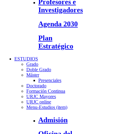
Profesores e
Investigadores
Agenda 2030
Plan
Estratégico
ESTUDIOS
Grado
Doble Grado
Máster
Presenciales
Doctorado
Formación Continua
URJC Mayores
URJC online
Menu-Estudios (item)
Admisión
Oficina del