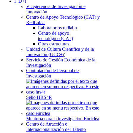
I+D+i
Vicegerencia de Investigación e
Innovación
Centro de Apoyo Tecnológico (CAT) y
RedLabU
Laboratorios redlabu
Centro de apoyo
tecnológico (CAT)
Otras estructuras
Unidad de Cultura Científica y de la
Innovación (UCC+i)
Servicio de Gestión Económica de la
Investigación
Contratación de Personal de
Investigación
Sello HRS4R
Mentoría para la investigación Euriclea
Centro de Atracción e
Internacionalización del Talento