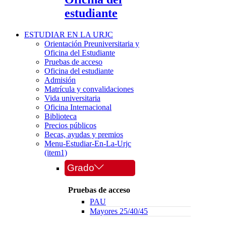
estudiante
ESTUDIAR EN LA URJC
Orientación Preuniversitaria y
Oficina del Estudiante
Pruebas de acceso
Oficina del estudiante
Admisión
Matrícula y convalidaciones
Vida universitaria
Oficina Internacional
Biblioteca
Precios públicos
Becas, ayudas y premios
Menu-Estudiar-En-La-Urjc
(item1)
Grado
Pruebas de acceso
PAU
Mayores 25/40/45