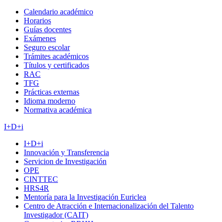
Calendario académico
Horarios
Guías docentes
Exámenes
Seguro escolar
Trámites académicos
Títulos y certificados
RAC
TFG
Prácticas externas
Idioma moderno
Normativa académica
I+D+i
I+D+i
Innovación y Transferencia
Servicion de Investigación
OPE
CINTTEC
HRS4R
Mentoría para la Investigación Euriclea
Centro de Atracción e Internacionalización del Talento
Investigador (CAIT)