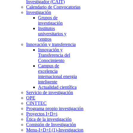
Investigador (CAIT)
Calendario de Convocatorias
Investigación
Grupos de
investigación
Institutos
universitarios y
centros
Innovación y transferencia
Innovación y
Transferencia del
Conocimiento
Campus de
excelencia
internacional energia
inteligente
Actualidad científica
Servicio de investigación
OPE
CINTTEC
Programa propio investigación
Proyectos I+D+i
Ética de la investigación
Comisión de Investigación
Menu-I+D+I (1)-Investigacion