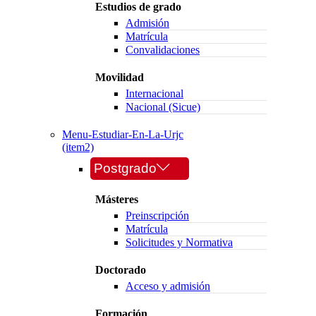
Estudios de grado
Admisión
Matrícula
Convalidaciones
Movilidad
Internacional
Nacional (Sicue)
Menu-Estudiar-En-La-Urjc
(item2)
Postgrado
Másteres
Preinscripción
Matrícula
Solicitudes y Normativa
Doctorado
Acceso y admisión
Formación