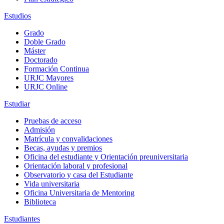
Estudios
Grado
Doble Grado
Máster
Doctorado
Formación Continua
URJC Mayores
URJC Online
Estudiar
Pruebas de acceso
Admisión
Matrícula y convalidaciones
Becas, ayudas y premios
Oficina del estudiante y Orientación preuniversitaria
Orientación laboral y profesional
Observatorio y casa del Estudiante
Vida universitaria
Oficina Universitaria de Mentoring
Biblioteca
Estudiantes