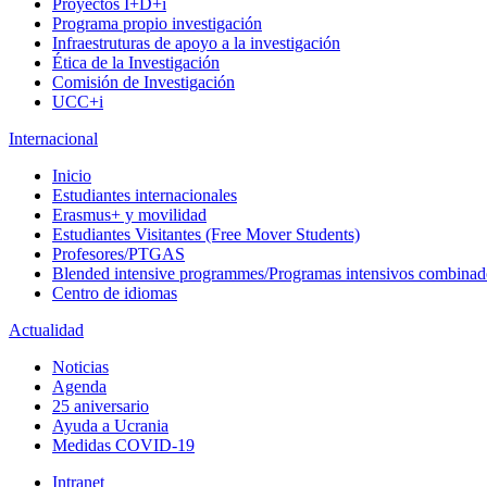
Proyectos I+D+i
Programa propio investigación
Infraestruturas de apoyo a la investigación
Ética de la Investigación
Comisión de Investigación
UCC+i
Internacional
Inicio
Estudiantes internacionales
Erasmus+ y movilidad
Estudiantes Visitantes (Free Mover Students)
Profesores/PTGAS
Blended intensive programmes/Programas intensivos combinad
Centro de idiomas
Actualidad
Noticias
Agenda
25 aniversario
Ayuda a Ucrania
Medidas COVID-19
Intranet