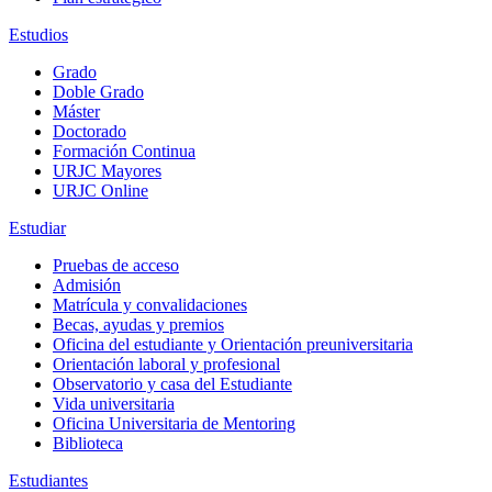
Estudios
Grado
Doble Grado
Máster
Doctorado
Formación Continua
URJC Mayores
URJC Online
Estudiar
Pruebas de acceso
Admisión
Matrícula y convalidaciones
Becas, ayudas y premios
Oficina del estudiante y Orientación preuniversitaria
Orientación laboral y profesional
Observatorio y casa del Estudiante
Vida universitaria
Oficina Universitaria de Mentoring
Biblioteca
Estudiantes