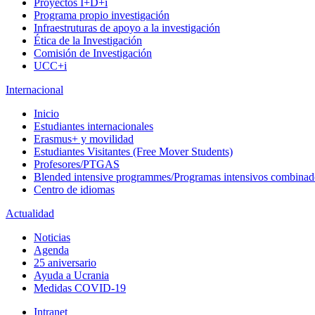
Proyectos I+D+i
Programa propio investigación
Infraestruturas de apoyo a la investigación
Ética de la Investigación
Comisión de Investigación
UCC+i
Internacional
Inicio
Estudiantes internacionales
Erasmus+ y movilidad
Estudiantes Visitantes (Free Mover Students)
Profesores/PTGAS
Blended intensive programmes/Programas intensivos combinad
Centro de idiomas
Actualidad
Noticias
Agenda
25 aniversario
Ayuda a Ucrania
Medidas COVID-19
Intranet