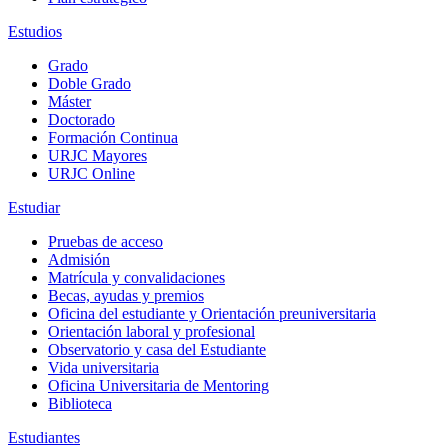
Estudios
Grado
Doble Grado
Máster
Doctorado
Formación Continua
URJC Mayores
URJC Online
Estudiar
Pruebas de acceso
Admisión
Matrícula y convalidaciones
Becas, ayudas y premios
Oficina del estudiante y Orientación preuniversitaria
Orientación laboral y profesional
Observatorio y casa del Estudiante
Vida universitaria
Oficina Universitaria de Mentoring
Biblioteca
Estudiantes